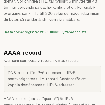
domän. Spridningen (TTL) tar typiskt 5 minuter till 48
timmar beroende på cache-konfiguration. För snabb
övergång: sänk TTL till 300 sekunder någon dag innan
du byter, så sprider ändringen sig snabbare.
Bästa domänregistrar 2026
Guide: Flytta webbplats
AAAA-record
Även känt som:
Quad-A record, IPv6 DNS record
DNS-record för IPv6-adresser — IPv6-
motsvarigheten till A-record. Används för att
koppla domännamn till IPv6-adresser.
AAAA-record (uttalas "quad-A") är IPv6-
motsvarigheten till A-record. Medan A-record pekar