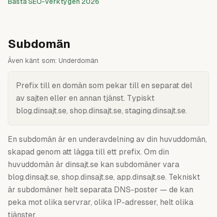
Bästa SEO-verktygen 2026
Subdomän
Även känt som:
Underdomän
Prefix till en domän som pekar till en separat del
av sajten eller en annan tjänst. Typiskt
blog.dinsajt.se, shop.dinsajt.se, staging.dinsajt.se.
En subdomän är en underavdelning av din huvuddomän,
skapad genom att lägga till ett prefix. Om din
huvuddomän är dinsajt.se kan subdomäner vara
blog.dinsajt.se, shop.dinsajt.se, app.dinsajt.se. Tekniskt
är subdomäner helt separata DNS-poster — de kan
peka mot olika servrar, olika IP-adresser, helt olika
tjänster.