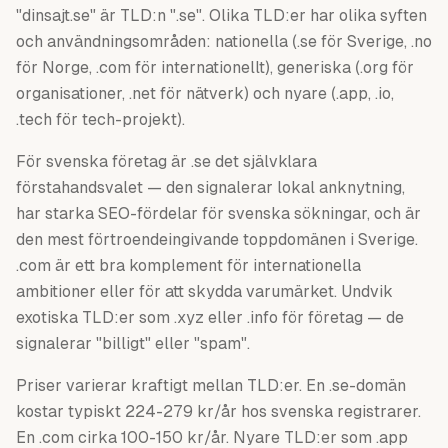
"dinsajt.se" är TLD:n ".se". Olika TLD:er har olika syften
och användningsområden: nationella (.se för Sverige, .no
för Norge, .com för internationellt), generiska (.org för
organisationer, .net för nätverk) och nyare (.app, .io,
.tech för tech-projekt).
För svenska företag är .se det självklara
förstahandsvalet — den signalerar lokal anknytning,
har starka SEO-fördelar för svenska sökningar, och är
den mest förtroendeingivande toppdomänen i Sverige.
.com är ett bra komplement för internationella
ambitioner eller för att skydda varumärket. Undvik
exotiska TLD:er som .xyz eller .info för företag — de
signalerar "billigt" eller "spam".
Priser varierar kraftigt mellan TLD:er. En .se-domän
kostar typiskt 224-279 kr/år hos svenska registrarer.
En .com cirka 100-150 kr/år. Nyare TLD:er som .app