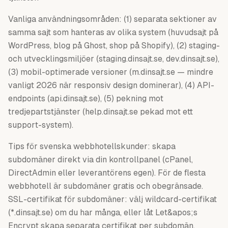
Vanliga användningsområden: (1) separata sektioner av
samma sajt som hanteras av olika system (huvudsajt på
WordPress, blog på Ghost, shop på Shopify), (2) staging-
och utvecklingsmiljöer (staging.dinsajt.se, dev.dinsajt.se),
(3) mobil-optimerade versioner (m.dinsajt.se — mindre
vanligt 2026 när responsiv design dominerar), (4) API-
endpoints (api.dinsajt.se), (5) pekning mot
tredjepartstjänster (help.dinsajt.se pekad mot ett
support-system).
Tips för svenska webbhotellskunder: skapa
subdomäner direkt via din kontrollpanel (cPanel,
DirectAdmin eller leverantörens egen). För de flesta
webbhotell är subdomäner gratis och obegränsade.
SSL-certifikat för subdomäner: välj wildcard-certifikat
(*.dinsajt.se) om du har många, eller låt Let&apos;s
Encrypt skapa separata certifikat per subdomän.