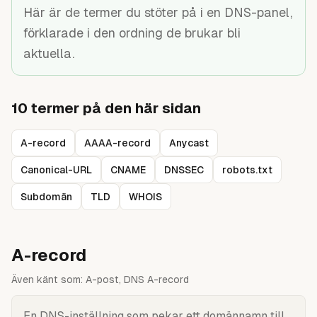
Guider
Här är de termer du stöter på i en DNS-panel,
förklarade i den ordning de brukar bli
aktuella.
10
termer på den här sidan
A-record
AAAA-record
Anycast
Canonical-URL
CNAME
DNSSEC
robots.txt
Subdomän
TLD
WHOIS
A-record
Även känt som:
A-post, DNS A-record
En DNS-inställning som pekar ett domännamn till