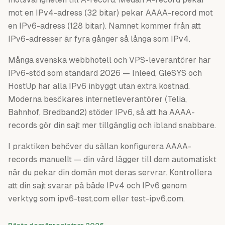
mot en IPv4-adress (32 bitar) pekar AAAA-record mot
en IPv6-adress (128 bitar). Namnet kommer från att
IPv6-adresser är fyra gånger så långa som IPv4.
Många svenska webbhotell och VPS-leverantörer har
IPv6-stöd som standard 2026 — Inleed, GleSYS och
HostUp har alla IPv6 inbyggt utan extra kostnad.
Moderna besökares internetleverantörer (Telia,
Bahnhof, Bredband2) stöder IPv6, så att ha AAAA-
records gör din sajt mer tillgänglig och ibland snabbare.
I praktiken behöver du sällan konfigurera AAAA-
records manuellt — din värd lägger till dem automatiskt
när du pekar din domän mot deras servrar. Kontrollera
att din sajt svarar på både IPv4 och IPv6 genom
verktyg som ipv6-test.com eller test-ipv6.com.