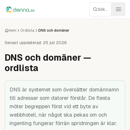
Hoppa till innehåll
Sök...
Webbhotell
Hem
Ordlista
DNS och domäner
Managed WP
Senast uppdaterad:
25 juli 2026
DNS och domäner —
Servrar
ordlista
Nätverk
Molnlagring
DNS är systemet som översätter domännamn
till adresser som datorer förstår. De flesta
Recensioner
möter begreppen först vid ett byte av
webbhotell, när något ska pekas om och
Verktyg
ingenting fungerar förrän spridningen är klar.