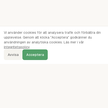
Vi använder cookies för att analysera trafik och förbättra din
upplevelse. Genom att klicka "Acceptera" godkänner du
användningen av analytiska cookies. Läs mer i vår
integritetspolicy
.
Avvisa
Acceptera
denna.se
Ordentliga oberoende jämförelser av webbhotell, servrar, VPS,