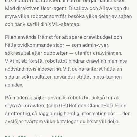
sökmotorernas crawlers innan de börjar hämta sidor.
Med direktiven User-agent, Disallow och Allow kan du
styra vilka robotar som får besöka vilka delar av sajten
och hänvisa till din XML-sitemap.
Filen används främst för att spara crawlbudget och
hålla ovidkommande sidor — som admin-vyer,
sökresultat eller dubbletter — utanför crawlningen.
Viktigt att förstå: robots.txt hindrar crawling men inte
nödvändigtvis indexering. Vill du garanterat hålla en
sida ur sökresultaten används i stället meta-taggen
noindex.
På moderna sajter används robots.txt också för att
styra AI-crawlers (som GPTBot och ClaudeBot). Filen
är offentlig, så lägg aldrig hemlig information där — den
avslöjar tvärtom vilka kataloger du helst vill dölja.