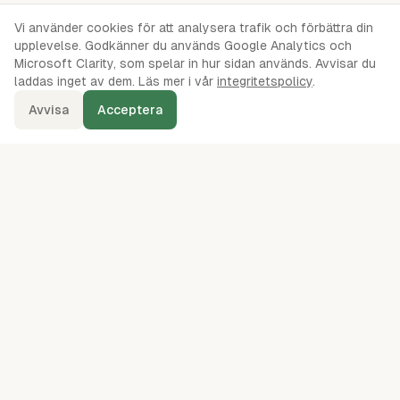
Vi använder cookies för att analysera trafik och förbättra din
upplevelse. Godkänner du används Google Analytics och
Microsoft Clarity, som spelar in hur sidan används. Avvisar du
laddas inget av dem. Läs mer i vår
integritetspolicy
.
Avvisa
Acceptera
denna.se
Ordentliga oberoende jämförelser av webbhotell, servrar, VPS,
VPN, molnlagring och andra IT-tjänster sedan 2024.
kontakt@denna.se
49
leverantörer jämförda
· mätningar augusti 2026