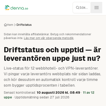
Hoppa till innehåll
Sök...
Webbhotell
Hem
Driftstatus
Sidan kan innehålla affiliatelänkar. Betyg och rekommendationer
Managed WP
påverkas inte.
Läs mer om vår oberoende metodik
.
Servrar
Driftstatus och upptid — är
leverantören uppe just nu?
Nätverk
Live-status för
12
webbhotell- och VPN-leverantörer.
Molnlagring
Vi pingar varje leverantörs webbplats när sidan laddas,
och kör dessutom en automatisk kontroll varje timme
Recensioner
som bygger upptidsprocenten i tabellen.
Senast kontrollerad:
10 augusti 2026 kl. 08:49
·
11
av
12
Verktyg
uppe
·
Upptidsmätning sedan
27 juli 2026