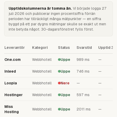
Guider
Upptidskolumnerna är tomma än.
Vi började logga
27
juli 2026
och publicerar ingen procentsiffra förrän
perioden har tillräckligt många mätpunkter — en siffra
byggd på ett par dygns mätningar skulle se exakt ut men
inte betyda något. 30-dagarsfönstret fylls först.
Leverantör
Kategori
Status
Svarstid
Upptid
30
One.com
Webbhotell
Uppe
989 ms
—
Inleed
Webbhotell
Uppe
746 ms
—
Loopia
Webbhotell
Nere
—
—
Hostinger
Webbhotell
Uppe
597 ms
—
Miss
Webbhotell
Uppe
2011 ms
—
Hosting