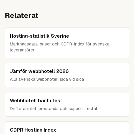
Vårt toppval One.com har EU-datacenter med hög
tydligare tecken på faktiska driftproblem.
redundans och 1,5 miljoner kunder, och de svenska
Relaterat
specialisterna Inleed och HostUp driver egna datacenter i
Sverige med dubbel redundans. Seriösa webbhotell
garanterar 99,9 % upptid i sina avtal.
Hosting-statistik Sverige
Se bästa webbhotell i test
→
Marknadsdata, priser och GDPR-index för svenska
leverantörer
Jämför webbhotell 2026
Alla svenska webbhotell sida vid sida
Webbhotell bäst i test
Driftstabilitet, prestanda och support testat
GDPR Hosting Index