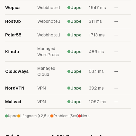
Wopsa
Webbhotell
Uppe
1547 ms
—
HostUp
Webbhotell
Uppe
311 ms
—
Polar55
Webbhotell
Uppe
1713 ms
—
Managed
Kinsta
Uppe
486 ms
—
WordPress
Managed
Cloudways
Uppe
534 ms
—
Cloud
NordVPN
VPN
Uppe
392 ms
—
Mullvad
VPN
Uppe
1067 ms
—
Uppe
Långsam (>2,5 s)
Problem (5xx)
Nere