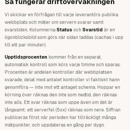
Så fungerar driftövervakningen
Vi skickar en förfrågan till varje leverantörs publika
webbplats och mäter om servern svarar samt
svarstiden. Kolumnerna
Status
och
Svarstid
är en
ögonblicksbild som görs när sidan laddas (cachas i upp
till ett par minuter).
Upptidsprocenten
kommer från en separat,
automatisk kontroll som körs varje timme och sparas.
Procenten är andelen kontroller där webbplatsen
svarade, delat med antalet kontroller vi faktiskt hann
genomföra — inte mot ett antaget schema. Hoppar en
körning över räknas den inte som nedtid, den räknas
inte alls. Ett svar räknas som uppe även om det är
långsamt; ett serverfel (5xx) räknas som nere. Siffran
publiceras först när perioden har tillräckligt många
mätpunkter, och uppdateras en gång per dygn.