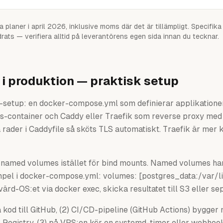
la planer i april 2026, inklusive moms där det är tillämpligt. Specifi
rats — verifiera alltid på leverantörens egen sida innan du tecknar.
 produktion — praktisk setup
etup: en docker-compose.yml som definierar applikationen (
s-container och Caddy eller Traefik som reverse proxy med 
 rader i Caddyfile så sköts TLS automatiskt. Traefik är mer
d named volumes istället för bind mounts. Named volumes ha
mpel i docker-compose.yml: volumes: [postgres_data:/var/li
rd-OS:et via docker exec, skicka resultatet till S3 eller se
 kod till GitHub, (2) CI/CD-pipeline (GitHub Actions) bygge
er Registry, (3) på VPS:en kör en systemd-timer eller webh