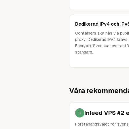
Dedikerad IPv4 och IPv
Containers ska nås via publi
proxy. Dedikerad IPv4 krävs 
Encrypt). Svenska leverantör
standard.
Våra rekommenda
Inleed VPS #2 e
1
Förstahandsvalet för svens