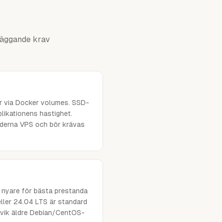
dläggande krav
er via Docker volumes. SSD-
likationens hastighet.
derna VPS och bör krävas
r nyare för bästa prestanda
ller 24.04 LTS är standard
vik äldre Debian/CentOS-