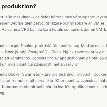
r produktion?
virtuella maskiner — de delar kärnan med värd-operativsyst
esser. Det gör dem betydligt lättare och snabbare än VM:er: 
. På samma VPS kan du köra tiotals containers där en VM-ba
et som gör Docker praktiskt för småföretag. Med en enda 
 — Node.js-app, PostgreSQL, Redis, Nginx-reverse-proxy, au
med ett kommando. Uppdatering av applikationen: git pull &
tion, ingen konfigurationsdrift mellan servrar.
inns Docker Swarm (enklare orchestration, inbyggt i Docke
 kluster, komplext att driva). För 90 procent av svenska små
Kubernetes blir aktuellt när du har 10+ applikationer, hun
ng.