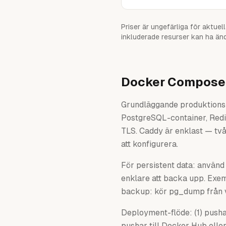
Priser är ungefärliga för aktuel
inkluderade resurser kan ha änd
Docker Compose i
Grundläggande produktions-s
PostgreSQL-container, Redi
TLS. Caddy är enklast — två
att konfigurera.
För persistent data: använ
enklare att backa upp. Exe
backup: kör pg_dump från vä
Deployment-flöde: (1) pusha
pushar till Docker Hub ell