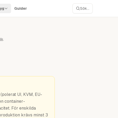
yg
Guider
Sök...
ik
.
(polerat UI, KVM, EU-
en container-
citet. För enskilda
produktion krävs minst 3