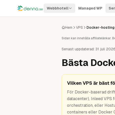
Hoppa till innehåll
Webbhotell
Managed WP
Ser
Hem
VPS
Docker-hosting
Sidan kan innehålla affiliatelänkar
Senast uppdaterad:
31 juli 202
Bästa Docke
Vilken VPS är bäst f
För Docker-baserad drif
datacenter), Inleed VPS 
orchestration, eller Hos
containers eller Docker 