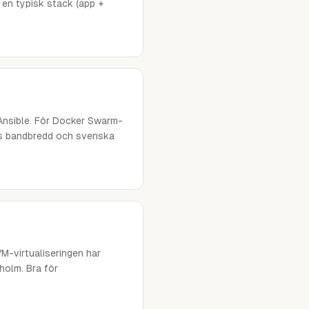
 en typisk stack (app +
 Ansible. För Docker Swarm-
rös bandbredd och svenska
VM-virtualiseringen har
holm. Bra för