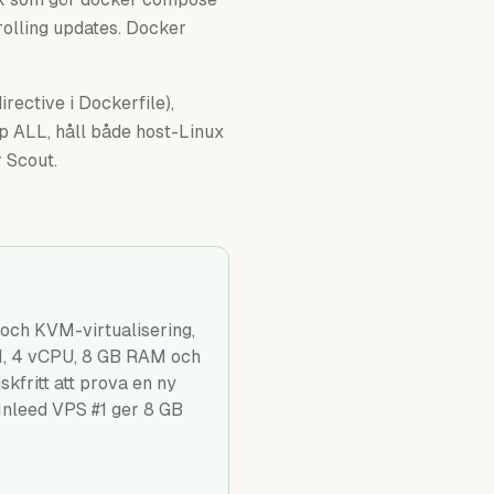
olling updates. Docker
ective i Dockerfile),
p ALL, håll både host-Linux
 Scout.
och KVM-virtualisering,
VM, 4 vCPU, 8 GB RAM och
kfritt att prova en ny
Inleed VPS #1 ger 8 GB