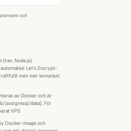
ka plannamn och
t.ex. Node.js),
automatisk Let's Encrypt-
 kraftfullt men mer komplext
nteras av Docker och är
b/postgresql/data]. För
parat VPS.
r ny Docker-image och
ook som gör docker compose