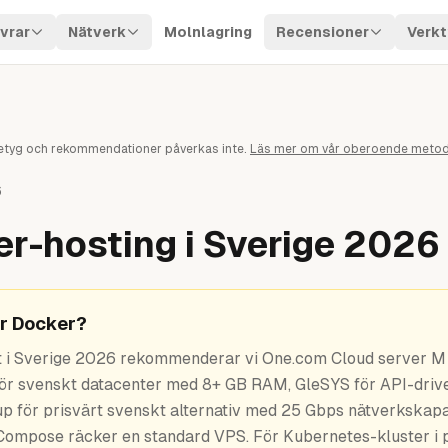
vrar
Nätverk
Molnlagring
Recensioner
Verkt
. Betyg och rekommendationer påverkas inte.
Läs mer om vår oberoende metod
6
r-hosting i Sverige 2026
ör Docker?
t i Sverige 2026 rekommenderar vi One.com Cloud server M 
för svenskt datacenter med 8+ GB RAM, GleSYS för API-driv
tup för prisvärt svenskt alternativ med 25 Gbps nätverkskapa
Compose räcker en standard VPS. För Kubernetes-kluster i 