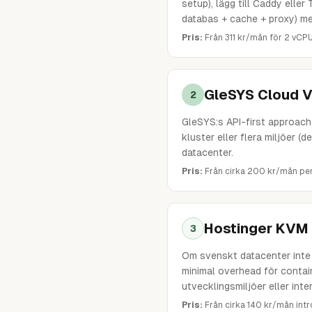
setup), lägg till Caddy elle
databas + cache + proxy) me
Pris:
Från 311 kr/mån för 2 vC
GleSYS Cloud 
2
GleSYS:s API-first approach 
kluster eller flera miljöer 
datacenter.
Pris:
Från cirka 200 kr/mån per
Hostinger KVM 4
3
Om svenskt datacenter inte ä
minimal overhead för contai
utvecklingsmiljöer eller inte
Pris:
Från cirka 140 kr/mån intr