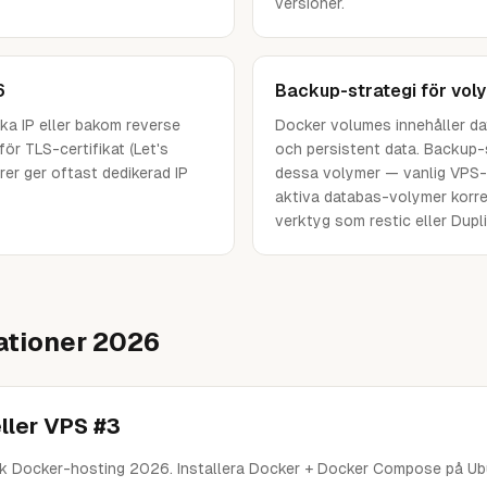
versioner.
6
Backup-strategi för vol
ka IP eller bakom reverse
Docker volumes innehåller da
för TLS-certifikat (Let's
och persistent data. Backup-
er ger oftast dedikerad IP
dessa volymer — vanlig VPS-
aktiva databas-volymer korre
verktyg som restic eller Dupli
tioner 2026
ller VPS #3
k Docker-hosting 2026. Installera Docker + Docker Compose på Ub