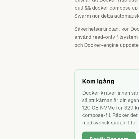
pull && docker compose up 
Swarm gör detta automatisk
Säkerhetsgrundlag: kör Dock
använd read-only filsystem
och Docker-engine uppdater
Kom igång
Docker kräver ingen sär
så att kärnan är din eg
120 GB NVMe för 329 kr/m
compose-fil. Räcker det
med svensk support för 