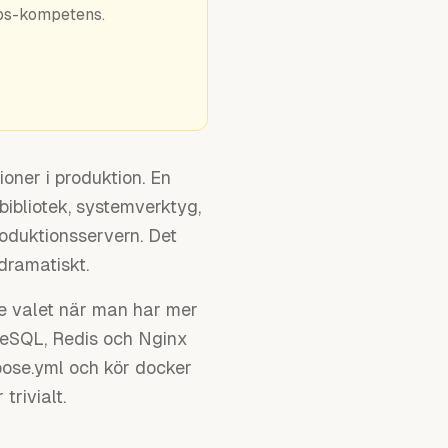
ps-kompetens.
oner i produktion. En
ibliotek, systemverktyg,
roduktionsservern. Det
dramatiskt.
e valet när man har mer
tgreSQL, Redis och Nginx
pose.yml och kör docker
trivialt.