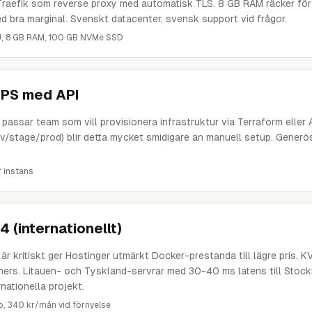
r Traefik som reverse proxy med automatisk TLS. 8 GB RAM räcker för
d bra marginal. Svenskt datacenter, svensk support vid frågor.
PU, 8 GB RAM, 100 GB NVMe SSD
VPS med API
passar team som vill provisionera infrastruktur via Terraform eller
(dev/stage/prod) blir detta mycket smidigare än manuell setup. Gene
 instans
 (internationellt)
r kritiskt ger Hostinger utmärkt Docker-prestanda till lägre pris. K
ners. Litauen- och Tyskland-servrar med 30-40 ms latens till Stock
rnationella projekt.
o, 340 kr/mån vid förnyelse