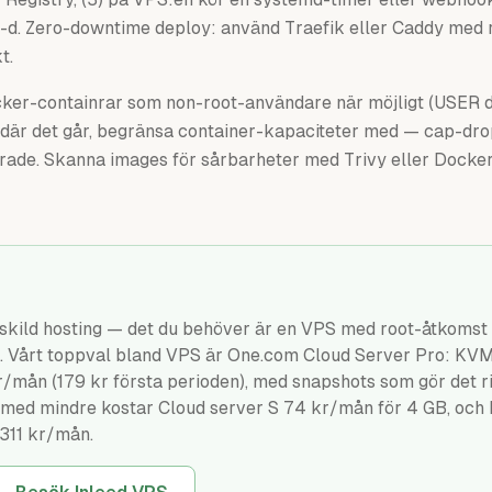
-d. Zero-downtime deploy: använd Traefik eller Caddy med r
t.
er-containrar som non-root-användare när möjligt (USER dir
 där det går, begränsa container-kapaciteter med — cap-dro
ade. Skanna images för sårbarheter med Trivy eller Docker
skild hosting — det du behöver är en VPS med root-åtkomst 
en. Vårt toppval bland VPS är One.com Cloud Server Pro: K
ån (179 kr första perioden), med snapshots som gör det ris
 med mindre kostar Cloud server S 74 kr/mån för 4 GB, och 
311 kr/mån.