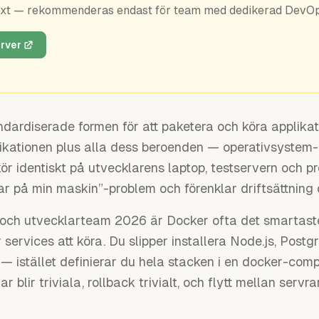
ext — rekommenderas endast för team med dedikerad DevO
rver
ndardiserade formen för att paketera och köra applikati
likationen plus alla dess beroenden — operativsystem-b
kör identiskt på utvecklarens laptop, testservern och p
ar på min maskin”-problem och förenklar driftsättning 
och utvecklarteam 2026 är Docker ofta det smartast
r services att köra. Du slipper installera Node.js, Pos
 — istället definierar du hela stacken i en docker-com
lir triviala, rollback trivialt, och flytt mellan servrar 