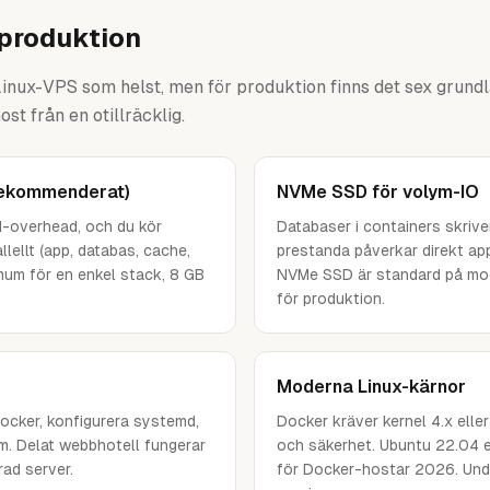
 produktion
Linux-VPS som helst, men för produktion finns det sex grun
st från en otillräcklig.
rekommenderat)
NVMe SSD för volym-IO
M-overhead, och du kör
Databaser i containers skriv
lellt (app, databas, cache,
prestanda påverkar direkt app
mum för en enkel stack, 8 GB
NVMe SSD är standard på mo
för produktion.
Moderna Linux-kärnor
ocker, konfigurera systemd,
Docker kräver kernel 4.x elle
m. Delat webbhotell fungerar
och säkerhet. Ubuntu 22.04 e
rad server.
för Docker-hostar 2026. Und