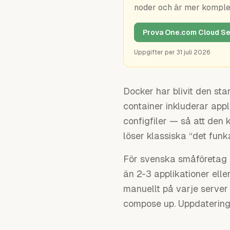
noder och är mer kompl
Prova One.com Cloud Se
Uppgifter per
31 juli 2026
Docker har blivit den sta
container inkluderar app
configfiler — så att den 
löser klassiska “det funk
För svenska småföretag 
än 2-3 applikationer elle
manuellt på varje server
compose up. Uppdateringar b