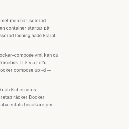
emet men har isolerad
en container startar på
serad lösning hade klarat
docker-compose.yml kan du
tomatisk TLS via Let's
& docker compose up -d —
r) och Kubernetes
företag räcker Docker
dratusentals besökare per