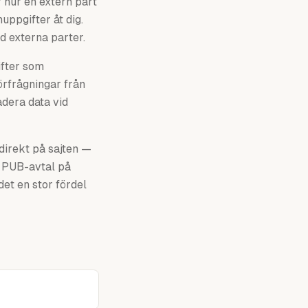
 hur en extern part
uppgifter åt dig.
d externa parter.
ifter som
örfrågningar från
adera data vid
direkt på sajten —
er PUB-avtal på
det en stor fördel