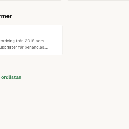
rmer
rordning från 2018 som
uppgifter får behandlas.
g för alla svenska företag som
a ordlistan