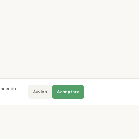
änner du
Avvisa
Acceptera