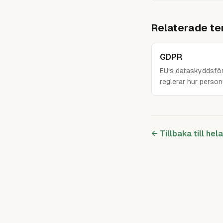
Relaterade te
GDPR
EU:s dataskyddsfö
reglerar hur person
Central lagstiftnin
hanterar kunddata.
← Tillbaka till hel