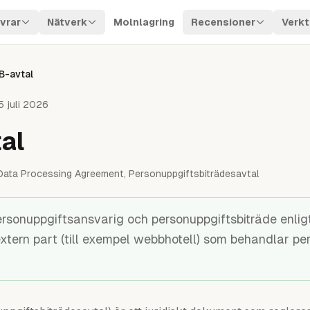
vrar
Nätverk
Molnlagring
Recensioner
Verkt
B-avtal
5 juli 2026
al
Data Processing Agreement, Personuppgiftsbiträdesavtal
ersonuppgiftsansvarig och personuppgiftsbiträde enli
extern part (till exempel webbhotell) som behandlar pe