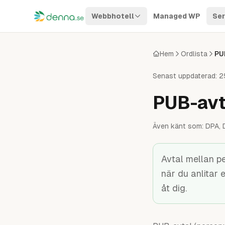
Hoppa till innehåll
Webbhotell
Managed WP
Ser
Hem
Ordlista
PU
Senast uppdaterad:
2
PUB-avt
Även känt som:
DPA, 
Avtal mellan p
när du anlitar 
åt dig.