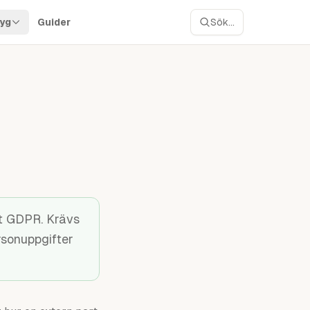
yg
Guider
Sök...
gt GDPR. Krävs
rsonuppgifter