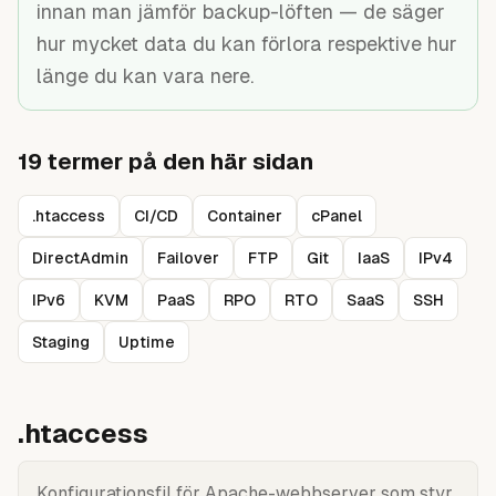
innan man jämför backup-löften — de säger
Guider
hur mycket data du kan förlora respektive hur
länge du kan vara nere.
19
termer på den här sidan
.htaccess
CI/CD
Container
cPanel
DirectAdmin
Failover
FTP
Git
IaaS
IPv4
IPv6
KVM
PaaS
RPO
RTO
SaaS
SSH
Staging
Uptime
.htaccess
Konfigurationsfil för Apache-webbserver som styr