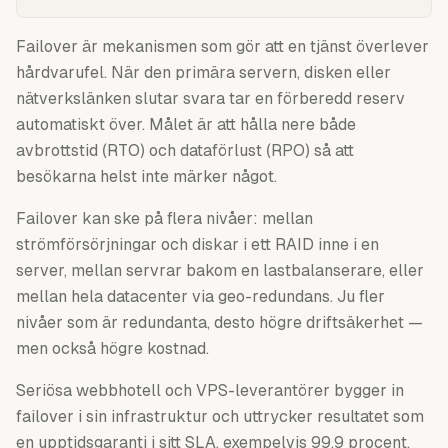
Failover är mekanismen som gör att en tjänst överlever
hårdvarufel. När den primära servern, disken eller
nätverkslänken slutar svara tar en förberedd reserv
automatiskt över. Målet är att hålla nere både
avbrottstid (RTO) och dataförlust (RPO) så att
besökarna helst inte märker något.
Failover kan ske på flera nivåer: mellan
strömförsörjningar och diskar i ett RAID inne i en
server, mellan servrar bakom en lastbalanserare, eller
mellan hela datacenter via geo-redundans. Ju fler
nivåer som är redundanta, desto högre driftsäkerhet —
men också högre kostnad.
Seriösa webbhotell och VPS-leverantörer bygger in
failover i sin infrastruktur och uttrycker resultatet som
en upptidsgaranti i sitt SLA, exempelvis 99,9 procent.