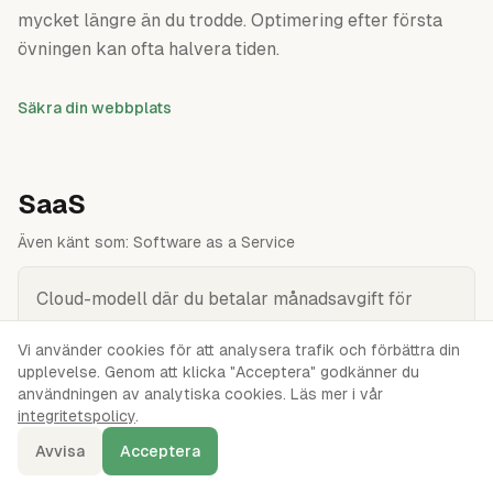
mycket längre än du trodde. Optimering efter första
övningen kan ofta halvera tiden.
Säkra din webbplats
SaaS
Även känt som:
Software as a Service
Cloud-modell där du betalar månadsavgift för
färdig mjukvara i webbläsaren. Ingen installation,
Vi använder cookies för att analysera trafik och förbättra din
inga uppdateringar — bara logga in och använd.
upplevelse. Genom att klicka "Acceptera" godkänner du
användningen av analytiska cookies. Läs mer i vår
integritetspolicy
.
SaaS (Software as a Service) är den högsta
abstraktionsnivån av molntjänster — du använder en
Avvisa
Acceptera
färdig webbapplikation via webbläsaren mot en