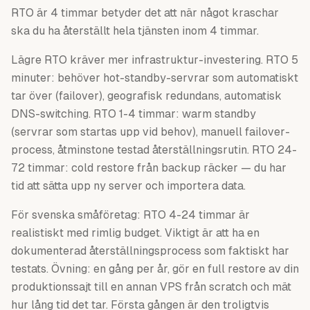
RTO är 4 timmar betyder det att när något kraschar
ska du ha återställt hela tjänsten inom 4 timmar.
Lägre RTO kräver mer infrastruktur-investering. RTO 5
minuter: behöver hot-standby-servrar som automatiskt
tar över (failover), geografisk redundans, automatisk
DNS-switching. RTO 1-4 timmar: warm standby
(servrar som startas upp vid behov), manuell failover-
process, åtminstone testad återställningsrutin. RTO 24-
72 timmar: cold restore från backup räcker — du har
tid att sätta upp ny server och importera data.
För svenska småföretag: RTO 4-24 timmar är
realistiskt med rimlig budget. Viktigt är att ha en
dokumenterad återställningsprocess som faktiskt har
testats. Övning: en gång per år, gör en full restore av din
produktionssajt till en annan VPS från scratch och mät
hur lång tid det tar. Första gången är den troligtvis