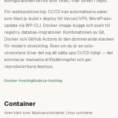
konfigurationen skrivs som YAML-filer direkt i repot.
För webbpublicering: CI/CD kan automatisera saker
som Next.js-build + deploy till Vercel/VPS, WordPress-
update via WP-CLI, Docker-image-bygge och push till
registry, databas-migrationer. Kombinationen av Git,
Docker och GitHub Actions är den dominerande stacken
för modern utveckling. Även om du är en solo-
utvecklare lönar det sig att sätta upp CI/CD tidigt — det
eliminerar manuella driftsättningsfel och ger
reproducerbara deploys.
Docker-hosting
Node.js-hosting
Container
Även känt som:
Mjukvarucontainer, Linux container