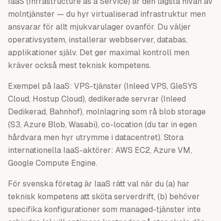
IaaS (Infrastructure as a Service) är den lägsta nivån av
molntjänster — du hyr virtualiserad infrastruktur men
ansvarar för allt mjukvarulager ovanför. Du väljer
operativsystem, installerar webbserver, databas,
applikationer själv. Det ger maximal kontroll men
kräver också mest teknisk kompetens.
Exempel på IaaS: VPS-tjänster (Inleed VPS, GleSYS
Cloud, Hostup Cloud), dedikerade servrar (Inleed
Dedikerad, Bahnhof), molnlagring som rå blob storage
(S3, Azure Blob, Wasabi), co-location (du tar in egen
hårdvara men hyr utrymme i datacentret). Stora
internationella IaaS-aktörer: AWS EC2, Azure VM,
Google Compute Engine.
För svenska företag är IaaS rätt val när du (a) har
teknisk kompetens att sköta serverdrift, (b) behöver
specifika konfigurationer som managed-tjänster inte