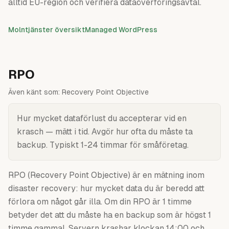
alltid EU-region och verifiera dataöverföringsavtal.
Molntjänster översikt
Managed WordPress
RPO
Även känt som:
Recovery Point Objective
Hur mycket dataförlust du accepterar vid en
krasch — mätt i tid. Avgör hur ofta du måste ta
backup. Typiskt 1-24 timmar för småföretag.
RPO (Recovery Point Objective) är en mätning inom
disaster recovery: hur mycket data du är beredd att
förlora om något går illa. Om din RPO är 1 timme
betyder det att du måste ha en backup som är högst 1
timme gammal. Servern krashar klockan 14:00 och