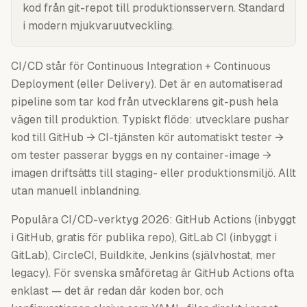
kod från git-repot till produktionsservern. Standard
i modern mjukvaruutveckling.
CI/CD står för Continuous Integration + Continuous
Deployment (eller Delivery). Det är en automatiserad
pipeline som tar kod från utvecklarens git-push hela
vägen till produktion. Typiskt flöde: utvecklare pushar
kod till GitHub → CI-tjänsten kör automatiskt tester →
om tester passerar byggs en ny container-image →
imagen driftsätts till staging- eller produktionsmiljö. Allt
utan manuell inblandning.
Populära CI/CD-verktyg 2026: GitHub Actions (inbyggt
i GitHub, gratis för publika repo), GitLab CI (inbyggt i
GitLab), CircleCI, Buildkite, Jenkins (självhostat, mer
legacy). För svenska småföretag är GitHub Actions ofta
enklast — det är redan där koden bor, och