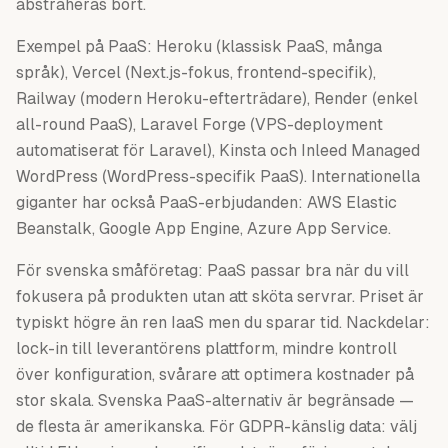
abstraheras bort.
Exempel på PaaS: Heroku (klassisk PaaS, många
språk), Vercel (Next.js-fokus, frontend-specifik),
Railway (modern Heroku-efterträdare), Render (enkel
all-round PaaS), Laravel Forge (VPS-deployment
automatiserat för Laravel), Kinsta och Inleed Managed
WordPress (WordPress-specifik PaaS). Internationella
giganter har också PaaS-erbjudanden: AWS Elastic
Beanstalk, Google App Engine, Azure App Service.
För svenska småföretag: PaaS passar bra när du vill
fokusera på produkten utan att sköta servrar. Priset är
typiskt högre än ren IaaS men du sparar tid. Nackdelar:
lock-in till leverantörens plattform, mindre kontroll
över konfiguration, svårare att optimera kostnader på
stor skala. Svenska PaaS-alternativ är begränsade —
de flesta är amerikanska. För GDPR-känslig data: välj