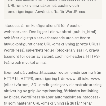
URL-omskrivning, säkerhet, caching och
omdirigeringar. Används ofta för WordPress.
.htaccess är en konfigurationsfil för Apache-
webbservern. Den ligger i din webbrot (public_html)
och låter dig styra serverbeteende utan att ändra
huvudkonfigurationen: URL-omskrivning (pretty URLs i
WordPress), säkerhetsregler (blockera vissa IP, kräva
lösenord för delar av sajten), caching-headers, HTTPS-
tvång och mycket annat.
Exempel på vanliga .htaccess-regler: omdirigering från
HTTP till HTTPS, omdirigering från www till icke-www
(eller tvärtom), 301-omdirigeringar vid omstrukturering,
aktivering av gzip-komprimering, förhindra hotlinking
av bilder. WordPress skapar automatiskt en .htaccess-
fil som hanterar URL-omskrivning så du får "rena"