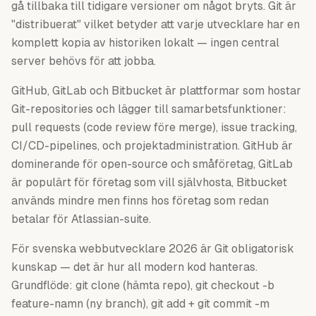
gå tillbaka till tidigare versioner om något bryts. Git är
"distribuerat" vilket betyder att varje utvecklare har en
komplett kopia av historiken lokalt — ingen central
server behövs för att jobba.
GitHub, GitLab och Bitbucket är plattformar som hostar
Git-repositories och lägger till samarbetsfunktioner:
pull requests (code review före merge), issue tracking,
CI/CD-pipelines, och projektadministration. GitHub är
dominerande för open-source och småföretag, GitLab
är populärt för företag som vill självhosta, Bitbucket
används mindre men finns hos företag som redan
betalar för Atlassian-suite.
För svenska webbutvecklare 2026 är Git obligatorisk
kunskap — det är hur all modern kod hanteras.
Grundflöde: git clone (hämta repo), git checkout -b
feature-namn (ny branch), git add + git commit -m