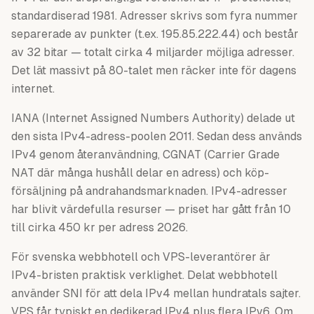
standardiserad 1981. Adresser skrivs som fyra nummer
separerade av punkter (t.ex. 195.85.222.44) och består
av 32 bitar — totalt cirka 4 miljarder möjliga adresser.
Det lät massivt på 80-talet men räcker inte för dagens
internet.
IANA (Internet Assigned Numbers Authority) delade ut
den sista IPv4-adress-poolen 2011. Sedan dess används
IPv4 genom återanvändning, CGNAT (Carrier Grade
NAT där många hushåll delar en adress) och köp-
försäljning på andrahandsmarknaden. IPv4-adresser
har blivit värdefulla resurser — priset har gått från 10
till cirka 450 kr per adress 2026.
För svenska webbhotell och VPS-leverantörer är
IPv4-bristen praktisk verklighet. Delat webbhotell
använder SNI för att dela IPv4 mellan hundratals sajter.
VPS får typiskt en dedikerad IPv4 plus flera IPv6. Om