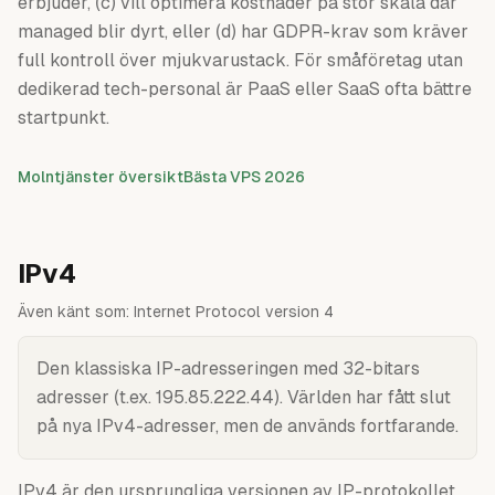
erbjuder, (c) vill optimera kostnader på stor skala där
managed blir dyrt, eller (d) har GDPR-krav som kräver
full kontroll över mjukvarustack. För småföretag utan
dedikerad tech-personal är PaaS eller SaaS ofta bättre
startpunkt.
Molntjänster översikt
Bästa VPS 2026
IPv4
Även känt som:
Internet Protocol version 4
Den klassiska IP-adresseringen med 32-bitars
adresser (t.ex. 195.85.222.44). Världen har fått slut
på nya IPv4-adresser, men de används fortfarande.
IPv4 är den ursprungliga versionen av IP-protokollet,