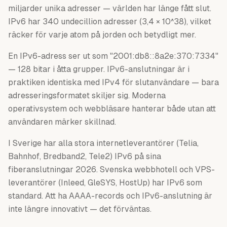
miljarder unika adresser — världen har länge fått slut.
IPv6 har 340 undecillion adresser (3,4 × 10^38), vilket
räcker för varje atom på jorden och betydligt mer.
En IPv6-adress ser ut som "2001:db8::8a2e:370:7334"
— 128 bitar i åtta grupper. IPv6-anslutningar är i
praktiken identiska med IPv4 för slutanvändare — bara
adresseringsformatet skiljer sig. Moderna
operativsystem och webbläsare hanterar både utan att
användaren märker skillnad.
I Sverige har alla stora internetleverantörer (Telia,
Bahnhof, Bredband2, Tele2) IPv6 på sina
fiberanslutningar 2026. Svenska webbhotell och VPS-
leverantörer (Inleed, GleSYS, HostUp) har IPv6 som
standard. Att ha AAAA-records och IPv6-anslutning är
inte längre innovativt — det förväntas.