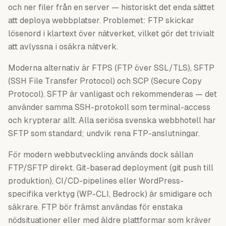
och ner filer från en server — historiskt det enda sättet
att deploya webbplatser. Problemet: FTP skickar
lösenord i klartext över nätverket, vilket gör det trivialt
att avlyssna i osäkra nätverk.
Moderna alternativ är FTPS (FTP över SSL/TLS), SFTP
(SSH File Transfer Protocol) och SCP (Secure Copy
Protocol). SFTP är vanligast och rekommenderas — det
använder samma SSH-protokoll som terminal-access
och krypterar allt. Alla seriösa svenska webbhotell har
SFTP som standard; undvik rena FTP-anslutningar.
För modern webbutveckling används dock sällan
FTP/SFTP direkt. Git-baserad deployment (git push till
produktion), CI/CD-pipelines eller WordPress-
specifika verktyg (WP-CLI, Bedrock) är smidigare och
säkrare. FTP bör främst användas för enstaka
nödsituationer eller med äldre plattformar som kräver