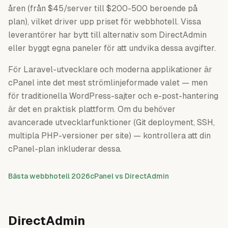
åren (från $45/server till $200-500 beroende på
plan), vilket driver upp priset för webbhotell. Vissa
leverantörer har bytt till alternativ som DirectAdmin
eller byggt egna paneler för att undvika dessa avgifter.
För Laravel-utvecklare och moderna applikationer är
cPanel inte det mest strömlinjeformade valet — men
för traditionella WordPress-sajter och e-post-hantering
är det en praktisk plattform. Om du behöver
avancerade utvecklarfunktioner (Git deployment, SSH,
multipla PHP-versioner per site) — kontrollera att din
cPanel-plan inkluderar dessa.
Bästa webbhotell 2026
cPanel vs DirectAdmin
DirectAdmin