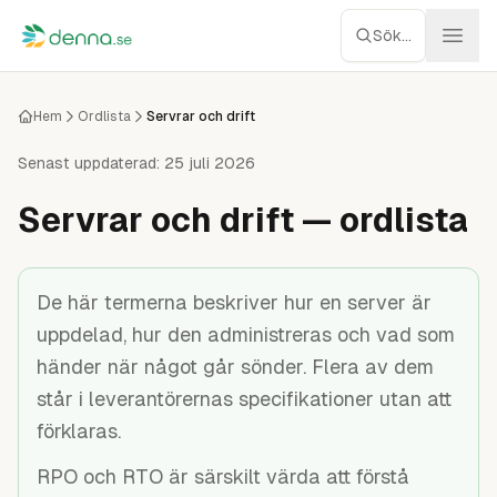
Hoppa till innehåll
Sök...
Webbhotell
Hem
Ordlista
Servrar och drift
Managed WP
Senast uppdaterad:
25 juli 2026
Servrar och drift — ordlista
Servrar
Nätverk
De här termerna beskriver hur en server är
uppdelad, hur den administreras och vad som
Molnlagring
händer när något går sönder. Flera av dem
Recensioner
står i leverantörernas specifikationer utan att
förklaras.
Verktyg
RPO och RTO är särskilt värda att förstå