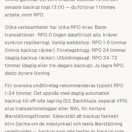
senaste backup togs 13:00 — du förlorar 1 timmes
arbete, inom RPO.
Olika verksamheter har olika RPO-krav. Bank-
transaktioner: RPO 0 (ingen dataförlust alls, kräver
synkron replikering). Vanlig webbshop: RPO 1-6 timmar
(timvis backup räcker). Företagsblogg: RPO 24 timmar
(daglig backup räcker). Utbildningssajt: RPO 24-72
timmar (daglig eller tre-dagars backup). Ju lägre RPO,
desto dyrare lösning.
För svenska småföretag rekommenderas typiskt RPO
1-24 timmar. Det uppnås med daglig automatisk
backup till off-site lagring (S3, Backblaze, separat VPS)
plus transaktionsloggar eller WAL för kortare
återställningsfönster. Säkerställ att backup faktiskt
körs (larma om de misslyckas) och testa återställning
regelbundet — backup som inte testas är backup som