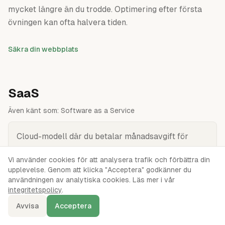
mycket längre än du trodde. Optimering efter första
övningen kan ofta halvera tiden.
Säkra din webbplats
SaaS
Även känt som:
Software as a Service
Cloud-modell där du betalar månadsavgift för
färdig mjukvara i webbläsaren. Ingen installation,
Vi använder cookies för att analysera trafik och förbättra din
inga uppdateringar — bara logga in och använd.
upplevelse. Genom att klicka "Acceptera" godkänner du
användningen av analytiska cookies. Läs mer i vår
integritetspolicy
.
SaaS (Software as a Service) är den högsta
abstraktionsnivån av molntjänster — du använder en
Avvisa
Acceptera
färdig webbapplikation via webbläsaren mot en