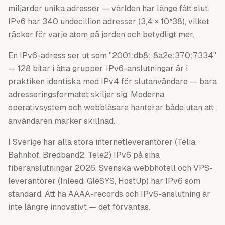
miljarder unika adresser — världen har länge fått slut.
IPv6 har 340 undecillion adresser (3,4 × 10^38), vilket
räcker för varje atom på jorden och betydligt mer.
En IPv6-adress ser ut som "2001:db8::8a2e:370:7334"
— 128 bitar i åtta grupper. IPv6-anslutningar är i
praktiken identiska med IPv4 för slutanvändare — bara
adresseringsformatet skiljer sig. Moderna
operativsystem och webbläsare hanterar både utan att
användaren märker skillnad.
I Sverige har alla stora internetleverantörer (Telia,
Bahnhof, Bredband2, Tele2) IPv6 på sina
fiberanslutningar 2026. Svenska webbhotell och VPS-
leverantörer (Inleed, GleSYS, HostUp) har IPv6 som
standard. Att ha AAAA-records och IPv6-anslutning är
inte längre innovativt — det förväntas.