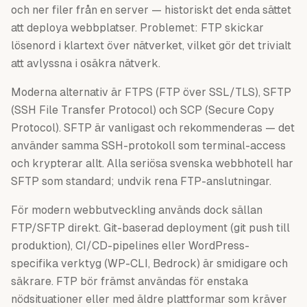
och ner filer från en server — historiskt det enda sättet
att deploya webbplatser. Problemet: FTP skickar
lösenord i klartext över nätverket, vilket gör det trivialt
att avlyssna i osäkra nätverk.
Moderna alternativ är FTPS (FTP över SSL/TLS), SFTP
(SSH File Transfer Protocol) och SCP (Secure Copy
Protocol). SFTP är vanligast och rekommenderas — det
använder samma SSH-protokoll som terminal-access
och krypterar allt. Alla seriösa svenska webbhotell har
SFTP som standard; undvik rena FTP-anslutningar.
För modern webbutveckling används dock sällan
FTP/SFTP direkt. Git-baserad deployment (git push till
produktion), CI/CD-pipelines eller WordPress-
specifika verktyg (WP-CLI, Bedrock) är smidigare och
säkrare. FTP bör främst användas för enstaka
nödsituationer eller med äldre plattformar som kräver