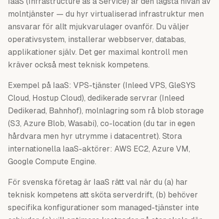
IaaS (Infrastructure as a Service) är den lägsta nivån av
molntjänster — du hyr virtualiserad infrastruktur men
ansvarar för allt mjukvarulager ovanför. Du väljer
operativsystem, installerar webbserver, databas,
applikationer själv. Det ger maximal kontroll men
kräver också mest teknisk kompetens.
Exempel på IaaS: VPS-tjänster (Inleed VPS, GleSYS
Cloud, Hostup Cloud), dedikerade servrar (Inleed
Dedikerad, Bahnhof), molnlagring som rå blob storage
(S3, Azure Blob, Wasabi), co-location (du tar in egen
hårdvara men hyr utrymme i datacentret). Stora
internationella IaaS-aktörer: AWS EC2, Azure VM,
Google Compute Engine.
För svenska företag är IaaS rätt val när du (a) har
teknisk kompetens att sköta serverdrift, (b) behöver
specifika konfigurationer som managed-tjänster inte