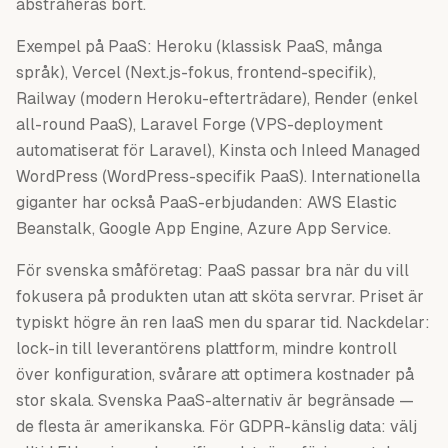
abstraheras bort.
Exempel på PaaS: Heroku (klassisk PaaS, många
språk), Vercel (Next.js-fokus, frontend-specifik),
Railway (modern Heroku-efterträdare), Render (enkel
all-round PaaS), Laravel Forge (VPS-deployment
automatiserat för Laravel), Kinsta och Inleed Managed
WordPress (WordPress-specifik PaaS). Internationella
giganter har också PaaS-erbjudanden: AWS Elastic
Beanstalk, Google App Engine, Azure App Service.
För svenska småföretag: PaaS passar bra när du vill
fokusera på produkten utan att sköta servrar. Priset är
typiskt högre än ren IaaS men du sparar tid. Nackdelar:
lock-in till leverantörens plattform, mindre kontroll
över konfiguration, svårare att optimera kostnader på
stor skala. Svenska PaaS-alternativ är begränsade —
de flesta är amerikanska. För GDPR-känslig data: välj