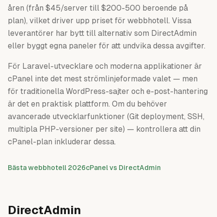
åren (från $45/server till $200-500 beroende på
plan), vilket driver upp priset för webbhotell. Vissa
leverantörer har bytt till alternativ som DirectAdmin
eller byggt egna paneler för att undvika dessa avgifter.
För Laravel-utvecklare och moderna applikationer är
cPanel inte det mest strömlinjeformade valet — men
för traditionella WordPress-sajter och e-post-hantering
är det en praktisk plattform. Om du behöver
avancerade utvecklarfunktioner (Git deployment, SSH,
multipla PHP-versioner per site) — kontrollera att din
cPanel-plan inkluderar dessa.
Bästa webbhotell 2026
cPanel vs DirectAdmin
DirectAdmin