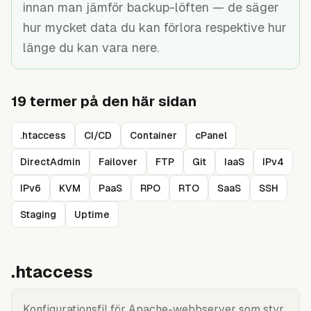
innan man jämför backup-löften — de säger
Guider
hur mycket data du kan förlora respektive hur
länge du kan vara nere.
19
termer på den här sidan
.htaccess
CI/CD
Container
cPanel
DirectAdmin
Failover
FTP
Git
IaaS
IPv4
IPv6
KVM
PaaS
RPO
RTO
SaaS
SSH
Staging
Uptime
.htaccess
Konfigurationsfil för Apache-webbserver som styr