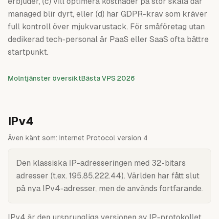
erbjuder, (c) vill optimera kostnader på stor skala där
managed blir dyrt, eller (d) har GDPR-krav som kräver
full kontroll över mjukvarustack. För småföretag utan
dedikerad tech-personal är PaaS eller SaaS ofta bättre
startpunkt.
Molntjänster översikt
Bästa VPS 2026
IPv4
Även känt som:
Internet Protocol version 4
Den klassiska IP-adresseringen med 32-bitars
adresser (t.ex. 195.85.222.44). Världen har fått slut
på nya IPv4-adresser, men de används fortfarande.
IPv4 är den ursprungliga versionen av IP-protokollet,