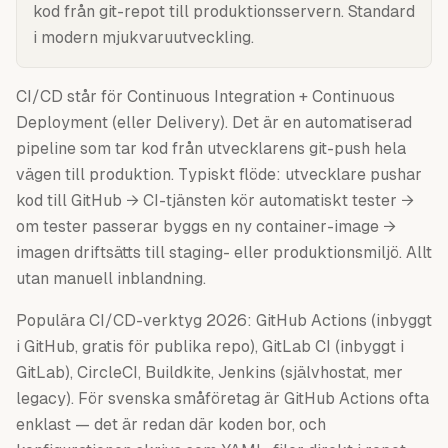
kod från git-repot till produktionsservern. Standard
i modern mjukvaruutveckling.
CI/CD står för Continuous Integration + Continuous
Deployment (eller Delivery). Det är en automatiserad
pipeline som tar kod från utvecklarens git-push hela
vägen till produktion. Typiskt flöde: utvecklare pushar
kod till GitHub → CI-tjänsten kör automatiskt tester →
om tester passerar byggs en ny container-image →
imagen driftsätts till staging- eller produktionsmiljö. Allt
utan manuell inblandning.
Populära CI/CD-verktyg 2026: GitHub Actions (inbyggt
i GitHub, gratis för publika repo), GitLab CI (inbyggt i
GitLab), CircleCI, Buildkite, Jenkins (självhostat, mer
legacy). För svenska småföretag är GitHub Actions ofta
enklast — det är redan där koden bor, och