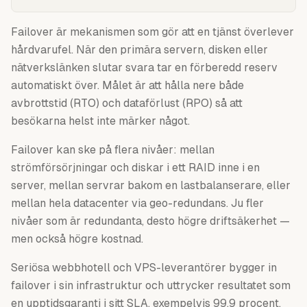
Failover är mekanismen som gör att en tjänst överlever
hårdvarufel. När den primära servern, disken eller
nätverkslänken slutar svara tar en förberedd reserv
automatiskt över. Målet är att hålla nere både
avbrottstid (RTO) och dataförlust (RPO) så att
besökarna helst inte märker något.
Failover kan ske på flera nivåer: mellan
strömförsörjningar och diskar i ett RAID inne i en
server, mellan servrar bakom en lastbalanserare, eller
mellan hela datacenter via geo-redundans. Ju fler
nivåer som är redundanta, desto högre driftsäkerhet —
men också högre kostnad.
Seriösa webbhotell och VPS-leverantörer bygger in
failover i sin infrastruktur och uttrycker resultatet som
en upptidsgaranti i sitt SLA, exempelvis 99,9 procent.