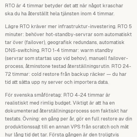
RTO är 4 timmar betyder det att när något kraschar
ska du ha återställt hela tjänsten inom 4 timmar.
Lägre RTO kräver mer infrastruktur-investering. RTO 5
minuter: behöver hot-standby-servrar som automatiskt
tar över (failover), geografisk redundans, automatisk
DNS-switching. RTO 1-4 timmar: warm standby
(servrar som startas upp vid behov), manuell failover-
process, åtminstone testad återställningsrutin. RTO 24-
72 timmar: cold restore från backup räcker — du har
tid att sätta upp ny server och importera data.
För svenska småföretag: RTO 4-24 timmar är
realistiskt med rimlig budget. Viktigt är att ha en
dokumenterad återställningsprocess som faktiskt har
testats. Övning: en gång per år, gör en full restore av din
produktionssajt till en annan VPS från scratch och mät
hur lång tid det tar. Första gången är den troligtvis