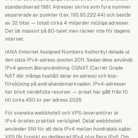
standardiserad 1981. Adresser skrivs som fyra nummer
separerade av punkter (t.ex. 195.85.222.44) och består
av 32 bitar — totalt cirka 4 miljarder möjliga adresser.
Det lät massivt på 80-talet men räcker inte för dagens
internet.
IANA (Internet Assigned Numbers Authority) delade ut
den sista IPv4-adress-poolen 2011. Sedan dess används
IPv4 genom återanvändning, CGNAT (Carrier Grade
NAT där många hushåll delar en adress) och köp-
försäljning på andrahandsmarknaden. IPv4-adresser
har blivit värdefulla resurser — priset har gått från 10
till cirka 450 kr per adress 2026.
För svenska webbhotell och VPS-leverantörer är
IPv4-bristen praktisk verklighet. Delat webbhotell
använder SNI för att dela IPv4 mellan hundratals sajter.
VPS får typiskt en dedikerad IPv4 plus flera IPv6. Om