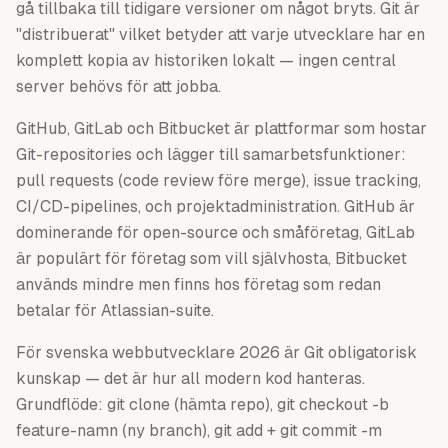
gå tillbaka till tidigare versioner om något bryts. Git är
"distribuerat" vilket betyder att varje utvecklare har en
komplett kopia av historiken lokalt — ingen central
server behövs för att jobba.
GitHub, GitLab och Bitbucket är plattformar som hostar
Git-repositories och lägger till samarbetsfunktioner:
pull requests (code review före merge), issue tracking,
CI/CD-pipelines, och projektadministration. GitHub är
dominerande för open-source och småföretag, GitLab
är populärt för företag som vill självhosta, Bitbucket
används mindre men finns hos företag som redan
betalar för Atlassian-suite.
För svenska webbutvecklare 2026 är Git obligatorisk
kunskap — det är hur all modern kod hanteras.
Grundflöde: git clone (hämta repo), git checkout -b
feature-namn (ny branch), git add + git commit -m