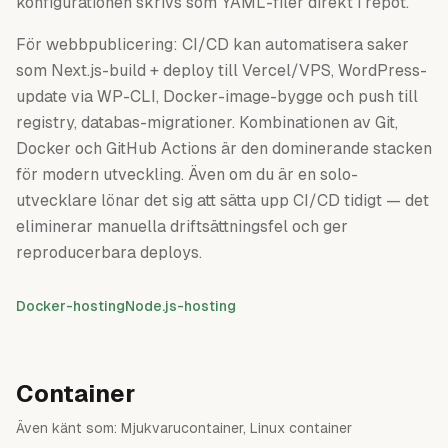
konfigurationen skrivs som YAML-filer direkt i repot.
För webbpublicering: CI/CD kan automatisera saker
som Next.js-build + deploy till Vercel/VPS, WordPress-
update via WP-CLI, Docker-image-bygge och push till
registry, databas-migrationer. Kombinationen av Git,
Docker och GitHub Actions är den dominerande stacken
för modern utveckling. Även om du är en solo-
utvecklare lönar det sig att sätta upp CI/CD tidigt — det
eliminerar manuella driftsättningsfel och ger
reproducerbara deploys.
Docker-hosting
Node.js-hosting
Container
Även känt som:
Mjukvarucontainer, Linux container