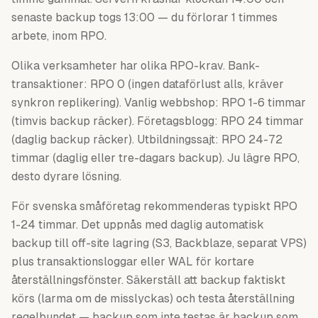
senaste backup togs 13:00 — du förlorar 1 timmes
arbete, inom RPO.
Olika verksamheter har olika RPO-krav. Bank-
transaktioner: RPO 0 (ingen dataförlust alls, kräver
synkron replikering). Vanlig webbshop: RPO 1-6 timmar
(timvis backup räcker). Företagsblogg: RPO 24 timmar
(daglig backup räcker). Utbildningssajt: RPO 24-72
timmar (daglig eller tre-dagars backup). Ju lägre RPO,
desto dyrare lösning.
För svenska småföretag rekommenderas typiskt RPO
1-24 timmar. Det uppnås med daglig automatisk
backup till off-site lagring (S3, Backblaze, separat VPS)
plus transaktionsloggar eller WAL för kortare
återställningsfönster. Säkerställ att backup faktiskt
körs (larma om de misslyckas) och testa återställning
regelbundet — backup som inte testas är backup som