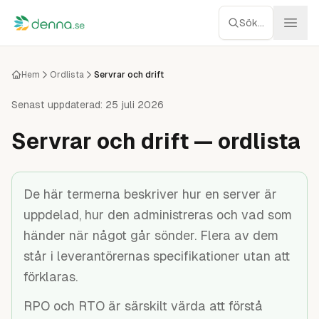
Hoppa till innehåll
Sök...
Webbhotell
Hem
Ordlista
Servrar och drift
Managed WP
Senast uppdaterad:
25 juli 2026
Servrar och drift — ordlista
Servrar
Nätverk
De här termerna beskriver hur en server är
uppdelad, hur den administreras och vad som
Molnlagring
händer när något går sönder. Flera av dem
Recensioner
står i leverantörernas specifikationer utan att
förklaras.
Verktyg
RPO och RTO är särskilt värda att förstå