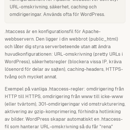
URL-omskrivning, säkerhet, caching och
omdirigeringar. Används ofta för WordPress.
.htaccess är en konfigurationsfil för Apache-
webbservern. Den ligger i din webbrot (public_html)
och låter dig styra serverbeteende utan att ändra
huvudkonfigurationen: URL-omskrivning (pretty URLs i
WordPress), säkerhetsregler (blockera vissa IP, kräva
lösenord för delar av sajten), caching-headers, HTTPS-
tvång och mycket annat.
Exempel på vanliga .htaccess-regler: omdirigering från
HTTP till HTTPS, omdirigering från www till icke-www
(eller tvärtom), 301-omdirigeringar vid omstrukturering,
aktivering av gzip-komprimering, förhindra hotlinking
av bilder. WordPress skapar automatiskt en .htaccess-
fil som hanterar URL-omskrivning så du får "rena"