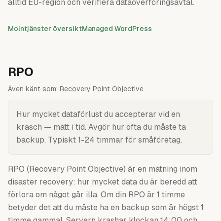
alltid EU-region och verifiera dataöverföringsavtal.
Molntjänster översikt
Managed WordPress
RPO
Även känt som:
Recovery Point Objective
Hur mycket dataförlust du accepterar vid en
krasch — mätt i tid. Avgör hur ofta du måste ta
backup. Typiskt 1-24 timmar för småföretag.
RPO (Recovery Point Objective) är en mätning inom
disaster recovery: hur mycket data du är beredd att
förlora om något går illa. Om din RPO är 1 timme
betyder det att du måste ha en backup som är högst 1
timme gammal. Servern krashar klockan 14:00 och