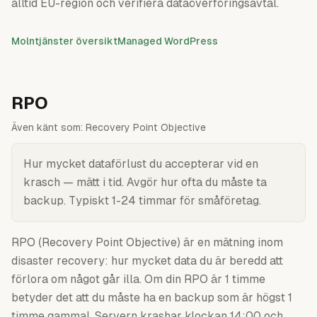
alltid EU-region och verifiera dataöverföringsavtal.
Molntjänster översikt
Managed WordPress
RPO
Även känt som:
Recovery Point Objective
Hur mycket dataförlust du accepterar vid en
krasch — mätt i tid. Avgör hur ofta du måste ta
backup. Typiskt 1-24 timmar för småföretag.
RPO (Recovery Point Objective) är en mätning inom
disaster recovery: hur mycket data du är beredd att
förlora om något går illa. Om din RPO är 1 timme
betyder det att du måste ha en backup som är högst 1
timme gammal. Servern krashar klockan 14:00 och