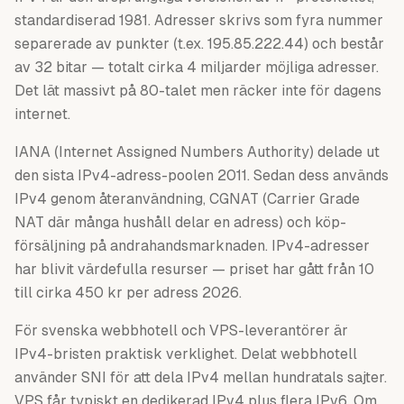
standardiserad 1981. Adresser skrivs som fyra nummer
separerade av punkter (t.ex. 195.85.222.44) och består
av 32 bitar — totalt cirka 4 miljarder möjliga adresser.
Det lät massivt på 80-talet men räcker inte för dagens
internet.
IANA (Internet Assigned Numbers Authority) delade ut
den sista IPv4-adress-poolen 2011. Sedan dess används
IPv4 genom återanvändning, CGNAT (Carrier Grade
NAT där många hushåll delar en adress) och köp-
försäljning på andrahandsmarknaden. IPv4-adresser
har blivit värdefulla resurser — priset har gått från 10
till cirka 450 kr per adress 2026.
För svenska webbhotell och VPS-leverantörer är
IPv4-bristen praktisk verklighet. Delat webbhotell
använder SNI för att dela IPv4 mellan hundratals sajter.
VPS får typiskt en dedikerad IPv4 plus flera IPv6. Om