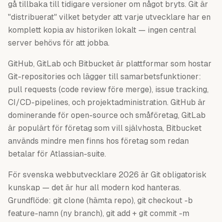
gå tillbaka till tidigare versioner om något bryts. Git är
"distribuerat" vilket betyder att varje utvecklare har en
komplett kopia av historiken lokalt — ingen central
server behövs för att jobba.
GitHub, GitLab och Bitbucket är plattformar som hostar
Git-repositories och lägger till samarbetsfunktioner:
pull requests (code review före merge), issue tracking,
CI/CD-pipelines, och projektadministration. GitHub är
dominerande för open-source och småföretag, GitLab
är populärt för företag som vill självhosta, Bitbucket
används mindre men finns hos företag som redan
betalar för Atlassian-suite.
För svenska webbutvecklare 2026 är Git obligatorisk
kunskap — det är hur all modern kod hanteras.
Grundflöde: git clone (hämta repo), git checkout -b
feature-namn (ny branch), git add + git commit -m