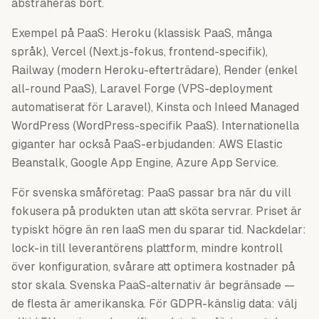
abstraheras bort.
Exempel på PaaS: Heroku (klassisk PaaS, många
språk), Vercel (Next.js-fokus, frontend-specifik),
Railway (modern Heroku-efterträdare), Render (enkel
all-round PaaS), Laravel Forge (VPS-deployment
automatiserat för Laravel), Kinsta och Inleed Managed
WordPress (WordPress-specifik PaaS). Internationella
giganter har också PaaS-erbjudanden: AWS Elastic
Beanstalk, Google App Engine, Azure App Service.
För svenska småföretag: PaaS passar bra när du vill
fokusera på produkten utan att sköta servrar. Priset är
typiskt högre än ren IaaS men du sparar tid. Nackdelar:
lock-in till leverantörens plattform, mindre kontroll
över konfiguration, svårare att optimera kostnader på
stor skala. Svenska PaaS-alternativ är begränsade —
de flesta är amerikanska. För GDPR-känslig data: välj