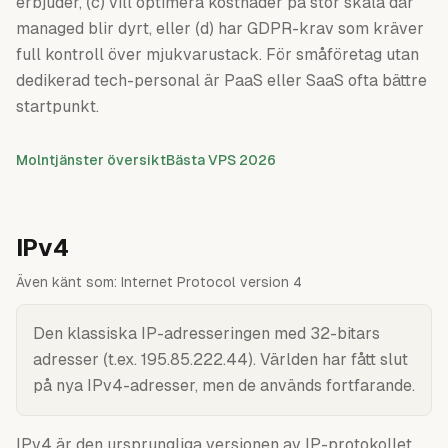
erbjuder, (c) vill optimera kostnader på stor skala där
managed blir dyrt, eller (d) har GDPR-krav som kräver
full kontroll över mjukvarustack. För småföretag utan
dedikerad tech-personal är PaaS eller SaaS ofta bättre
startpunkt.
Molntjänster översikt
Bästa VPS 2026
IPv4
Även känt som:
Internet Protocol version 4
Den klassiska IP-adresseringen med 32-bitars
adresser (t.ex. 195.85.222.44). Världen har fått slut
på nya IPv4-adresser, men de används fortfarande.
IPv4 är den ursprungliga versionen av IP-protokollet,