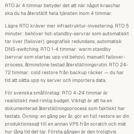
RTO är 4 timmar betyder det att när något kraschar
ska du ha återställt hela tjänsten inom 4 timmar.
Lägre RTO kräver mer infrastruktur-investering. RTO 5
minuter: behöver hot-standby-servrar som automatiskt
tar över (failover), geografisk redundans, automatisk
DNS-switching. RTO 1-4 timmar: warm standby
(servrar som startas upp vid behov), manuell failover-
process, åtminstone testad återställningsrutin. RTO 24-
72 timmar: cold restore från backup räcker — du har
tid att sätta upp ny server och importera data.
För svenska småföretag: RTO 4-24 timmar är
realistiskt med rimlig budget. Viktigt är att ha en
dokumenterad återställningsprocess som faktiskt har
testats. Övning: en gång per år, gör en full restore av din
produktionssajt till en annan VPS från scratch och mät
hur lång tid det tar. Första gången är den troligtvis