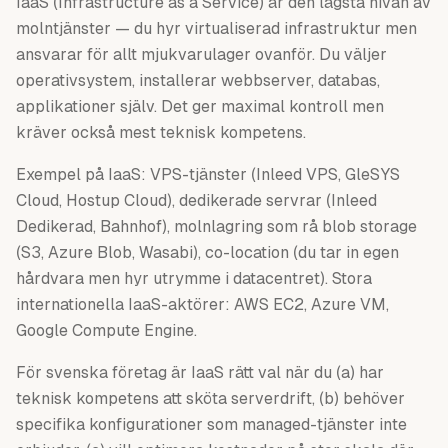
IaaS (Infrastructure as a Service) är den lägsta nivån av
molntjänster — du hyr virtualiserad infrastruktur men
ansvarar för allt mjukvarulager ovanför. Du väljer
operativsystem, installerar webbserver, databas,
applikationer själv. Det ger maximal kontroll men
kräver också mest teknisk kompetens.
Exempel på IaaS: VPS-tjänster (Inleed VPS, GleSYS
Cloud, Hostup Cloud), dedikerade servrar (Inleed
Dedikerad, Bahnhof), molnlagring som rå blob storage
(S3, Azure Blob, Wasabi), co-location (du tar in egen
hårdvara men hyr utrymme i datacentret). Stora
internationella IaaS-aktörer: AWS EC2, Azure VM,
Google Compute Engine.
För svenska företag är IaaS rätt val när du (a) har
teknisk kompetens att sköta serverdrift, (b) behöver
specifika konfigurationer som managed-tjänster inte