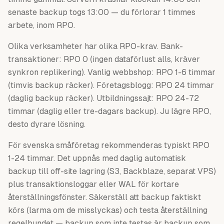
senaste backup togs 13:00 — du förlorar 1 timmes
arbete, inom RPO.
Olika verksamheter har olika RPO-krav. Bank-
transaktioner: RPO 0 (ingen dataförlust alls, kräver
synkron replikering). Vanlig webbshop: RPO 1-6 timmar
(timvis backup räcker). Företagsblogg: RPO 24 timmar
(daglig backup räcker). Utbildningssajt: RPO 24-72
timmar (daglig eller tre-dagars backup). Ju lägre RPO,
desto dyrare lösning.
För svenska småföretag rekommenderas typiskt RPO
1-24 timmar. Det uppnås med daglig automatisk
backup till off-site lagring (S3, Backblaze, separat VPS)
plus transaktionsloggar eller WAL för kortare
återställningsfönster. Säkerställ att backup faktiskt
körs (larma om de misslyckas) och testa återställning
regelbundet — backup som inte testas är backup som