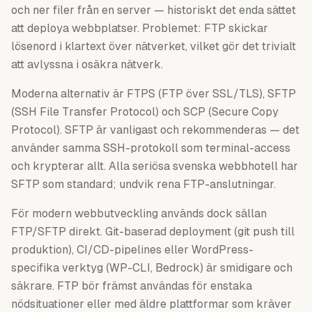
och ner filer från en server — historiskt det enda sättet
att deploya webbplatser. Problemet: FTP skickar
lösenord i klartext över nätverket, vilket gör det trivialt
att avlyssna i osäkra nätverk.
Moderna alternativ är FTPS (FTP över SSL/TLS), SFTP
(SSH File Transfer Protocol) och SCP (Secure Copy
Protocol). SFTP är vanligast och rekommenderas — det
använder samma SSH-protokoll som terminal-access
och krypterar allt. Alla seriösa svenska webbhotell har
SFTP som standard; undvik rena FTP-anslutningar.
För modern webbutveckling används dock sällan
FTP/SFTP direkt. Git-baserad deployment (git push till
produktion), CI/CD-pipelines eller WordPress-
specifika verktyg (WP-CLI, Bedrock) är smidigare och
säkrare. FTP bör främst användas för enstaka
nödsituationer eller med äldre plattformar som kräver