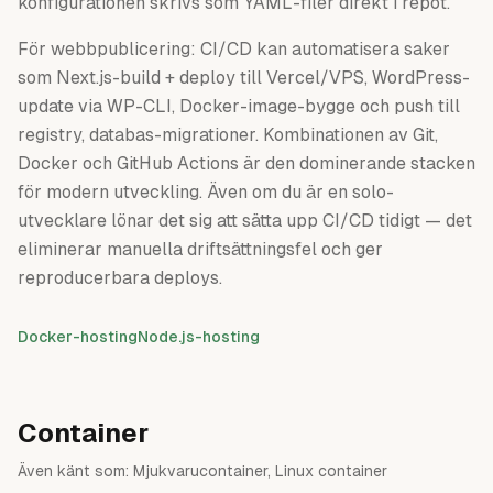
konfigurationen skrivs som YAML-filer direkt i repot.
För webbpublicering: CI/CD kan automatisera saker
som Next.js-build + deploy till Vercel/VPS, WordPress-
update via WP-CLI, Docker-image-bygge och push till
registry, databas-migrationer. Kombinationen av Git,
Docker och GitHub Actions är den dominerande stacken
för modern utveckling. Även om du är en solo-
utvecklare lönar det sig att sätta upp CI/CD tidigt — det
eliminerar manuella driftsättningsfel och ger
reproducerbara deploys.
Docker-hosting
Node.js-hosting
Container
Även känt som:
Mjukvarucontainer, Linux container