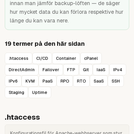
innan man jämför backup-löften — de säger
Guider
hur mycket data du kan förlora respektive hur
länge du kan vara nere.
19
termer på den här sidan
.htaccess
CI/CD
Container
cPanel
DirectAdmin
Failover
FTP
Git
IaaS
IPv4
IPv6
KVM
PaaS
RPO
RTO
SaaS
SSH
Staging
Uptime
.htaccess
Konfigurationsfil för Apache-webbserver som styr