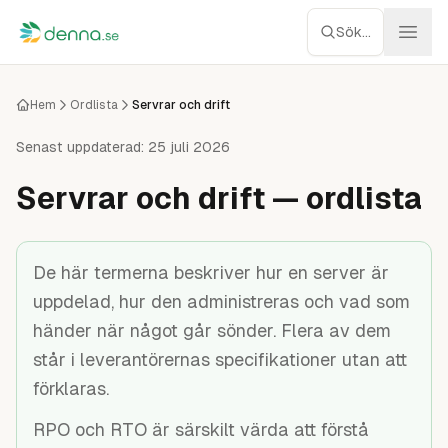
Hoppa till innehåll
Sök...
Webbhotell
Hem
Ordlista
Servrar och drift
Managed WP
Senast uppdaterad:
25 juli 2026
Servrar och drift — ordlista
Servrar
Nätverk
De här termerna beskriver hur en server är
uppdelad, hur den administreras och vad som
Molnlagring
händer när något går sönder. Flera av dem
Recensioner
står i leverantörernas specifikationer utan att
förklaras.
Verktyg
RPO och RTO är särskilt värda att förstå