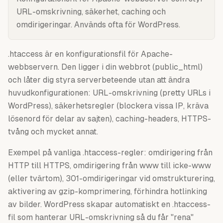
URL-omskrivning, säkerhet, caching och
omdirigeringar. Används ofta för WordPress.
.htaccess är en konfigurationsfil för Apache-
webbservern. Den ligger i din webbrot (public_html)
och låter dig styra serverbeteende utan att ändra
huvudkonfigurationen: URL-omskrivning (pretty URLs i
WordPress), säkerhetsregler (blockera vissa IP, kräva
lösenord för delar av sajten), caching-headers, HTTPS-
tvång och mycket annat.
Exempel på vanliga .htaccess-regler: omdirigering från
HTTP till HTTPS, omdirigering från www till icke-www
(eller tvärtom), 301-omdirigeringar vid omstrukturering,
aktivering av gzip-komprimering, förhindra hotlinking
av bilder. WordPress skapar automatiskt en .htaccess-
fil som hanterar URL-omskrivning så du får "rena"