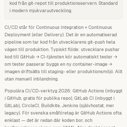
kod från git-repot till produktionsservern. Standard
i modern mjukvaruutveckling.
CI/CD står för Continuous Integration + Continuous
Deployment (eller Delivery). Det är en automatiserad
pipeline som tar kod från utvecklarens git-push hela
vägen till produktion. Typiskt flöde: utvecklare pushar
kod till GitHub → CI-tjänsten kör automatiskt tester →
om tester passerar byggs en ny container-image →
imagen driftsätts till staging- eller produktionsmiljö. Allt
utan manuell inblandning.
Populära CI/CD-verktyg 2026: GitHub Actions (inbyggt
i GitHub, gratis för publika repo), GitLab CI (inbyggt i
GitLab), CircleCI, Buildkite, Jenkins (självhostat, mer
legacy). För svenska småföretag är GitHub Actions ofta
enklast — det är redan där koden bor, och