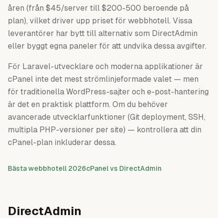
åren (från $45/server till $200-500 beroende på
plan), vilket driver upp priset för webbhotell. Vissa
leverantörer har bytt till alternativ som DirectAdmin
eller byggt egna paneler för att undvika dessa avgifter.
För Laravel-utvecklare och moderna applikationer är
cPanel inte det mest strömlinjeformade valet — men
för traditionella WordPress-sajter och e-post-hantering
är det en praktisk plattform. Om du behöver
avancerade utvecklarfunktioner (Git deployment, SSH,
multipla PHP-versioner per site) — kontrollera att din
cPanel-plan inkluderar dessa.
Bästa webbhotell 2026
cPanel vs DirectAdmin
DirectAdmin