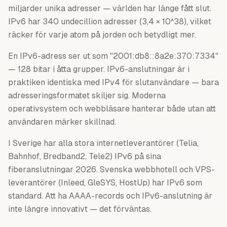
miljarder unika adresser — världen har länge fått slut.
IPv6 har 340 undecillion adresser (3,4 × 10^38), vilket
räcker för varje atom på jorden och betydligt mer.
En IPv6-adress ser ut som "2001:db8::8a2e:370:7334"
— 128 bitar i åtta grupper. IPv6-anslutningar är i
praktiken identiska med IPv4 för slutanvändare — bara
adresseringsformatet skiljer sig. Moderna
operativsystem och webbläsare hanterar både utan att
användaren märker skillnad.
I Sverige har alla stora internetleverantörer (Telia,
Bahnhof, Bredband2, Tele2) IPv6 på sina
fiberanslutningar 2026. Svenska webbhotell och VPS-
leverantörer (Inleed, GleSYS, HostUp) har IPv6 som
standard. Att ha AAAA-records och IPv6-anslutning är
inte längre innovativt — det förväntas.