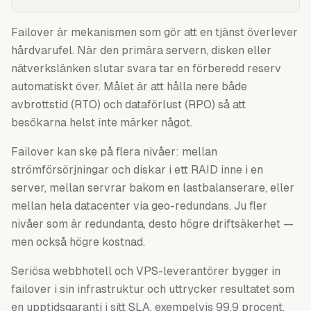
Failover är mekanismen som gör att en tjänst överlever
hårdvarufel. När den primära servern, disken eller
nätverkslänken slutar svara tar en förberedd reserv
automatiskt över. Målet är att hålla nere både
avbrottstid (RTO) och dataförlust (RPO) så att
besökarna helst inte märker något.
Failover kan ske på flera nivåer: mellan
strömförsörjningar och diskar i ett RAID inne i en
server, mellan servrar bakom en lastbalanserare, eller
mellan hela datacenter via geo-redundans. Ju fler
nivåer som är redundanta, desto högre driftsäkerhet —
men också högre kostnad.
Seriösa webbhotell och VPS-leverantörer bygger in
failover i sin infrastruktur och uttrycker resultatet som
en upptidsgaranti i sitt SLA, exempelvis 99,9 procent.