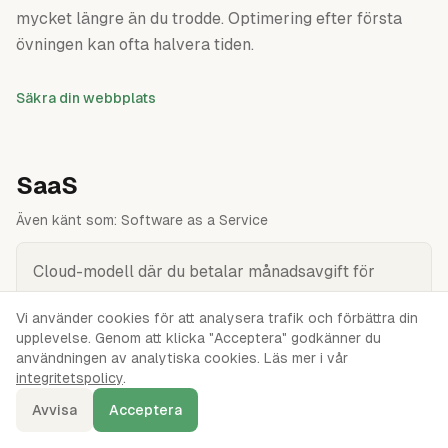
mycket längre än du trodde. Optimering efter första
övningen kan ofta halvera tiden.
Säkra din webbplats
SaaS
Även känt som:
Software as a Service
Cloud-modell där du betalar månadsavgift för
färdig mjukvara i webbläsaren. Ingen installation,
Vi använder cookies för att analysera trafik och förbättra din
inga uppdateringar — bara logga in och använd.
upplevelse. Genom att klicka "Acceptera" godkänner du
användningen av analytiska cookies. Läs mer i vår
integritetspolicy
.
SaaS (Software as a Service) är den högsta
abstraktionsnivån av molntjänster — du använder en
Avvisa
Acceptera
färdig webbapplikation via webbläsaren mot en