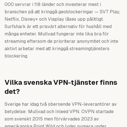
000 servrar i 118 länder och investerar mest i
branschen på att kringgå geoblockeringar — SVT Play,
Netflix, Disney+ och Viaplay låses upp pålitligt.
Surfshark är ett prisvärt alternativ för hushåll med
många enheter. Mullvad fungerar inte lika bra för
streaming eftersom de prioriterar anonymitet och inte
aktivt arbetar med att kringgå streamingtjänsters
blockering.
Vilka svenska VPN-tjänster finns
det?
Sverige har idag två oberoende VPN-leverantörer av
betydelse: Mullvad och Inleed VPN. OVPN startade
som svenskt 2015 men förvärvades 2023 av
amerikanska Point Wild och lyder numera under