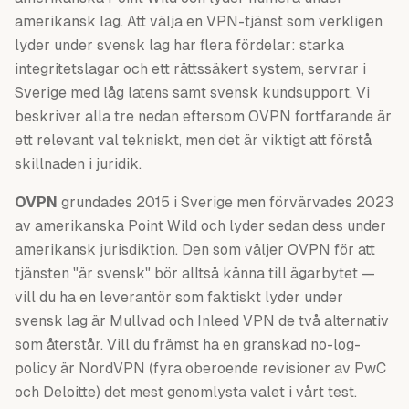
amerikansk lag. Att välja en VPN-tjänst som verkligen
lyder under svensk lag har flera fördelar: starka
integritetslagar och ett rättssäkert system, servrar i
Sverige med låg latens samt svensk kundsupport. Vi
beskriver alla tre nedan eftersom OVPN fortfarande är
ett relevant val tekniskt, men det är viktigt att förstå
skillnaden i juridik.
OVPN
grundades 2015 i Sverige men förvärvades 2023
av amerikanska Point Wild och lyder sedan dess under
amerikansk jurisdiktion. Den som väljer OVPN för att
tjänsten "är svensk" bör alltså känna till ägarbytet —
vill du ha en leverantör som faktiskt lyder under
svensk lag är Mullvad och Inleed VPN de två alternativ
som återstår. Vill du främst ha en granskad no-log-
policy är NordVPN (fyra oberoende revisioner av PwC
och Deloitte) det mest genomlysta valet i vårt test.