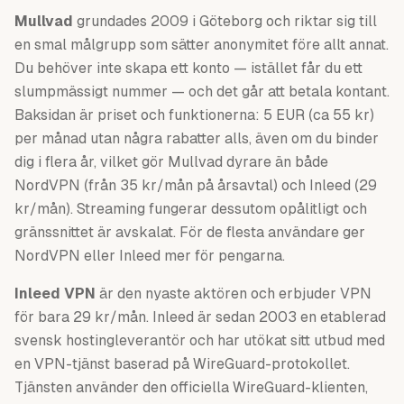
Mullvad
grundades 2009 i Göteborg och riktar sig till
en smal målgrupp som sätter anonymitet före allt annat.
Du behöver inte skapa ett konto — istället får du ett
slumpmässigt nummer — och det går att betala kontant.
Baksidan är priset och funktionerna: 5 EUR (ca 55 kr)
per månad utan några rabatter alls, även om du binder
dig i flera år, vilket gör Mullvad dyrare än både
NordVPN (från 35 kr/mån på årsavtal) och Inleed (29
kr/mån). Streaming fungerar dessutom opålitligt och
gränssnittet är avskalat. För de flesta användare ger
NordVPN eller Inleed mer för pengarna.
Inleed VPN
är den nyaste aktören och erbjuder VPN
för bara 29 kr/mån. Inleed är sedan 2003 en etablerad
svensk hostingleverantör och har utökat sitt utbud med
en VPN-tjänst baserad på WireGuard-protokollet.
Tjänsten använder den officiella WireGuard-klienten,