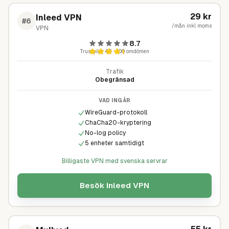
29
kr
Inleed VPN
#
6
/mån inkl moms
VPN
8.7
Trustpilot
4,9
·
400
omdömen
Trafik
Obegränsad
VAD INGÅR
WireGuard-protokoll
ChaCha20-kryptering
No-log policy
5 enheter samtidigt
Billigaste VPN med svenska servrar
Besök
Inleed VPN