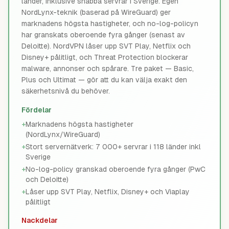
länder, inklusive snabba servrar i Sverige. Egen
NordLynx-teknik (baserad på WireGuard) ger
marknadens högsta hastigheter, och no-log-policyn
har granskats oberoende fyra gånger (senast av
Deloitte). NordVPN låser upp SVT Play, Netflix och
Disney+ pålitligt, och Threat Protection blockerar
malware, annonser och spårare. Tre paket — Basic,
Plus och Ultimat — gör att du kan välja exakt den
säkerhetsnivå du behöver.
Fördelar
+
Marknadens högsta hastigheter
(NordLynx/WireGuard)
+
Stort servernätverk: 7 000+ servrar i 118 länder inkl
Sverige
+
No-log-policy granskad oberoende fyra gånger (PwC
och Deloitte)
+
Låser upp SVT Play, Netflix, Disney+ och Viaplay
pålitligt
Nackdelar