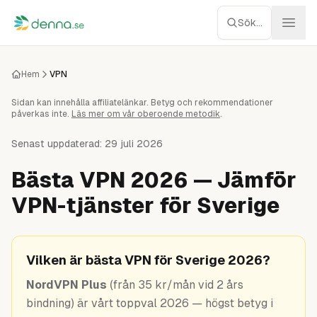
Hoppa till innehåll
Sök...
Webbhotell
Hem
VPN
Sidan kan innehålla affiliatelänkar. Betyg och rekommendationer
Managed WP
påverkas inte.
Läs mer om vår oberoende metodik
.
Servrar
Senast uppdaterad:
29 juli 2026
Bästa VPN 2026 — Jämför
Nätverk
VPN-tjänster för Sverige
Molnlagring
Recensioner
Vilken är bästa VPN för Sverige 2026?
NordVPN Plus
(från 35 kr/mån vid 2 års
Verktyg
bindning) är vårt toppval 2026 — högst betyg i