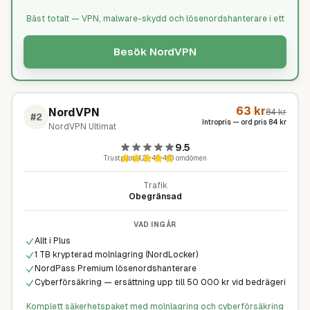
Bäst totalt — VPN, malware-skydd och lösenordshanterare i ett
Besök
NordVPN
63
kr
NordVPN
84
kr
#
2
Intropris — ord pris
84
kr
NordVPN Ultimat
9.5
Trustpilot
4,2
·
49 410
omdömen
Trafik
Obegränsad
VAD INGÅR
Allt i Plus
1 TB krypterad molnlagring (NordLocker)
NordPass Premium lösenordshanterare
Cyberförsäkring — ersättning upp till 50 000 kr vid bedrägeri
Komplett säkerhetspaket med molnlagring och cyberförsäkring