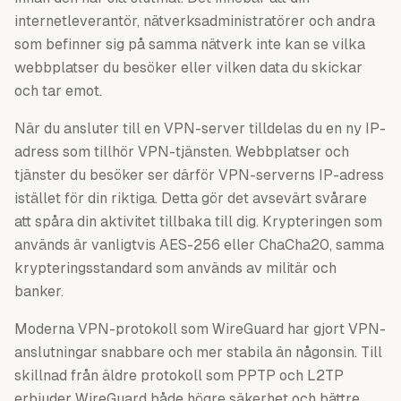
internetleverantör, nätverksadministratörer och andra
som befinner sig på samma nätverk inte kan se vilka
webbplatser du besöker eller vilken data du skickar
och tar emot.
När du ansluter till en VPN-server tilldelas du en ny IP-
adress som tillhör VPN-tjänsten. Webbplatser och
tjänster du besöker ser därför VPN-serverns IP-adress
istället för din riktiga. Detta gör det avsevärt svårare
att spåra din aktivitet tillbaka till dig. Krypteringen som
används är vanligtvis AES-256 eller ChaCha20, samma
krypteringsstandard som används av militär och
banker.
Moderna VPN-protokoll som WireGuard har gjort VPN-
anslutningar snabbare och mer stabila än någonsin. Till
skillnad från äldre protokoll som PPTP och L2TP
erbjuder WireGuard både högre säkerhet och bättre