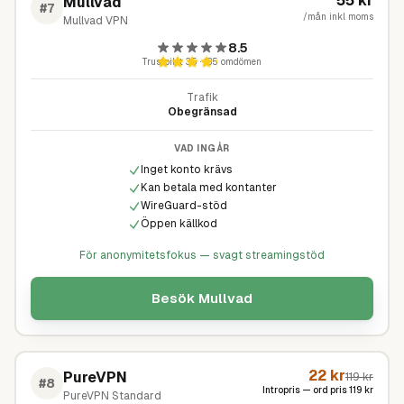
55
kr
Mullvad
#
7
/mån inkl moms
Mullvad VPN
8.5
Trustpilot
3,5
·
185
omdömen
Trafik
Obegränsad
VAD INGÅR
Inget konto krävs
Kan betala med kontanter
WireGuard-stöd
Öppen källkod
För anonymitetsfokus — svagt streamingstöd
Besök
Mullvad
22
kr
PureVPN
119
kr
#
8
Intropris — ord pris
119
kr
PureVPN Standard