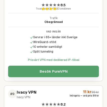
8.5
Trustpilot
4,3
·
17 820
omdömen
Trafik
Obegränsad
VAD INGÅR
Servrar i 65+ länder inkl Sverige
WireGuard-stöd
10 enheter samtidigt
Split tunneling
Prisvärt VPN med dedikerad IP-tillval
Besök
PureVPN
11
kr
Ivacy VPN
99
kr
#
9
Intropris — ord pris
99
kr
Ivacy VPN
8.2