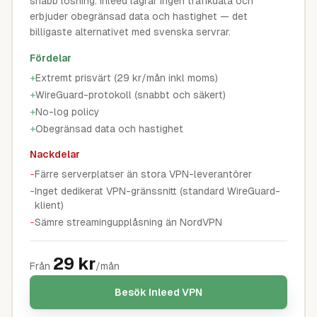
snabb lösning. Inleed lagrar ingen trafikdata och
erbjuder obegränsad data och hastighet — det
billigaste alternativet med svenska servrar.
Fördelar
+
Extremt prisvärt (29 kr/mån inkl moms)
+
WireGuard-protokoll (snabbt och säkert)
+
No-log policy
+
Obegränsad data och hastighet
Nackdelar
-
Färre serverplatser än stora VPN-leverantörer
-
Inget dedikerat VPN-gränssnitt (standard WireGuard-
klient)
-
Sämre streamingupplåsning än NordVPN
29
kr
Från
/mån
Besök
Inleed VPN