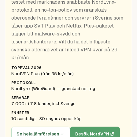
testet med marknadens snabbaste NordLynx-
Guider
protokoll, en no-log-policy som granskats
oberoende fyra gånger och servrar i Sverige som
låser upp SVT Play och Netflix. Plus-paketet
lägger till malware-skydd och
lösenordshanterare. Vill du ha det billigaste
svenska alternativet är Inleed VPN kvar på 29
kr/mån.
TOPPVAL 2026
NordVPN Plus (från 35 kr/mån)
PROTOKOLL
NordLynx (WireGuard) — granskad no-log
SERVRAR
7 000+ i 118 länder, inkl Sverige
ENHETER
10 samtidigt · 30 dagars öppet köp
Se hela jämförelsen
Besök NordVPN