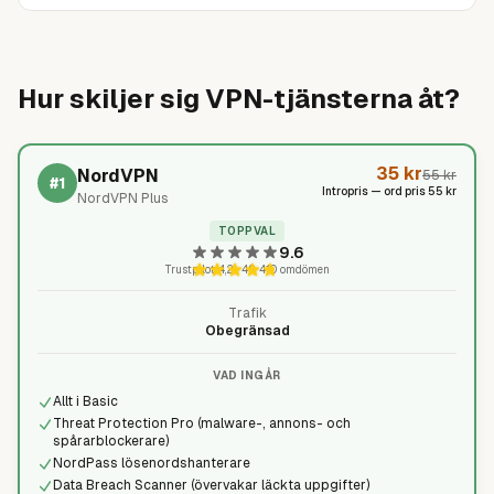
Hur skiljer sig VPN-tjänsterna åt?
35
kr
NordVPN
55
kr
#
1
Intropris — ord pris
55
kr
NordVPN Plus
TOPPVAL
9.6
Trustpilot
4,2
·
49 410
omdömen
Trafik
Obegränsad
VAD INGÅR
Allt i Basic
Threat Protection Pro (malware-, annons- och
spårarblockerare)
NordPass lösenordshanterare
Data Breach Scanner (övervakar läckta uppgifter)