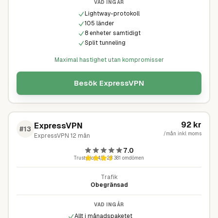
VAD INGÅR
Lightway-protokoll
105 länder
8 enheter samtidigt
Split tunneling
Maximal hastighet utan kompromisser
Besök
ExpressVPN
92
kr
ExpressVPN
#
13
/mån inkl moms
ExpressVPN 12 mån
7.0
Trustpilot
4,3
·
28 381
omdömen
Trafik
Obegränsad
VAD INGÅR
Allt i månadspaketet