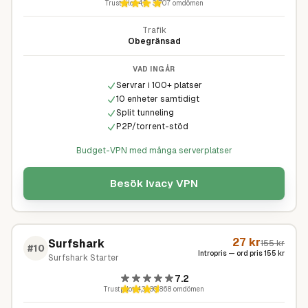
Trustpilot
4,5
·
3 707
omdömen
Trafik
Obegränsad
VAD INGÅR
Servrar i 100+ platser
10 enheter samtidigt
Split tunneling
P2P/torrent-stöd
Budget-VPN med många serverplatser
Besök
Ivacy VPN
27
kr
Surfshark
155
kr
#
10
Intropris — ord pris
155
kr
Surfshark Starter
7.2
Trustpilot
4,3
·
30 868
omdömen