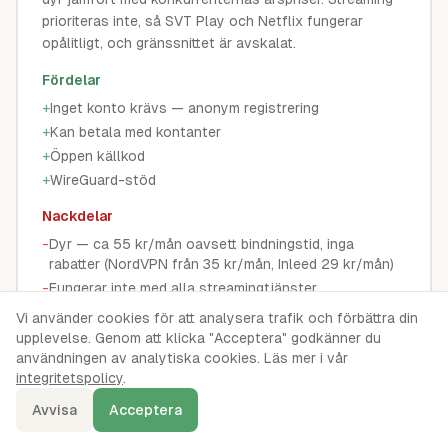
prioriteras inte, så SVT Play och Netflix fungerar
opålitligt, och gränssnittet är avskalat.
Fördelar
+
Inget konto krävs — anonym registrering
+
Kan betala med kontanter
+
Öppen källkod
+
WireGuard-stöd
Nackdelar
-
Dyr — ca 55 kr/mån oavsett bindningstid, inga
rabatter (NordVPN från 35 kr/mån, Inleed 29 kr/mån)
-
Fungerar inte med alla streamingtjänster
-
Spartan gränssnitt utan extrafunktioner
Vi använder cookies för att analysera trafik och förbättra din
upplevelse. Genom att klicka "Acceptera" godkänner du
användningen av analytiska cookies. Läs mer i vår
55
kr
Från
/mån
integritetspolicy
.
Avvisa
Acceptera
Besök
Mullvad