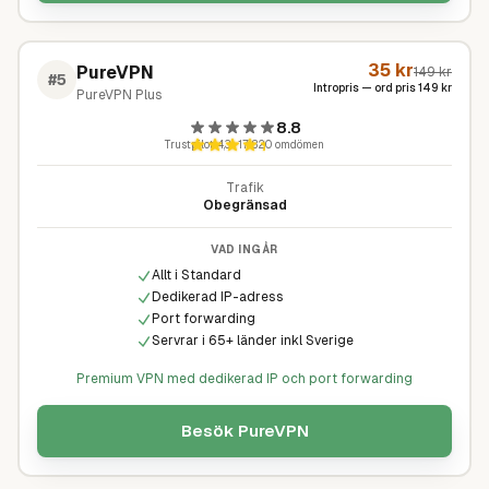
35
kr
PureVPN
149
kr
#
5
Intropris — ord pris
149
kr
PureVPN Plus
8.8
Trustpilot
4,3
·
17 820
omdömen
Trafik
Obegränsad
VAD INGÅR
Allt i Standard
Dedikerad IP-adress
Port forwarding
Servrar i 65+ länder inkl Sverige
Premium VPN med dedikerad IP och port forwarding
Besök
PureVPN