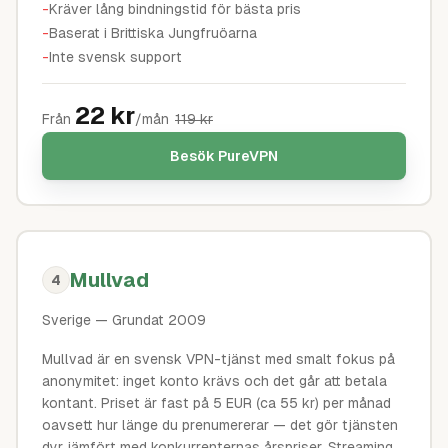
-
Kräver lång bindningstid för bästa pris
-
Baserat i Brittiska Jungfruöarna
-
Inte svensk support
22
kr
Från
/mån
119
kr
Besök
PureVPN
Mullvad
4
Sverige
— Grundat 2009
Mullvad är en svensk VPN-tjänst med smalt fokus på
anonymitet: inget konto krävs och det går att betala
kontant. Priset är fast på 5 EUR (ca 55 kr) per månad
oavsett hur länge du prenumererar — det gör tjänsten
dyr jämfört med konkurrenternas årspriser. Streaming