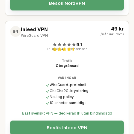
Besök
NordVPN
49
kr
Inleed VPN
#
4
/mån inkl moms
WireGuard VPN
9.1
Trustpilot
4,9
·
400
omdömen
Trafik
Obegränsad
VAD INGÅR
WireGuard-protokoll
ChaCha20-kryptering
No-log policy
10 enheter samtidigt
Bäst svenskt VPN — dedikerad IP utan bindningstid
Besök
Inleed VPN