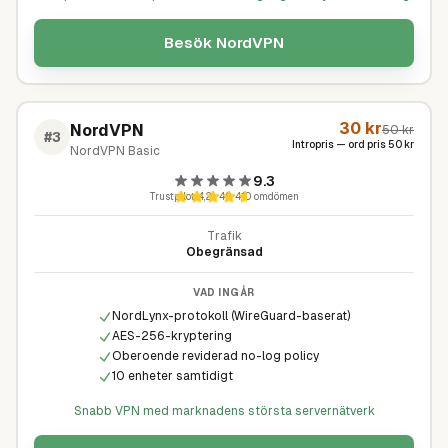
Besök
NordVPN
30
kr
NordVPN
50
kr
#
3
Intropris — ord pris
50
kr
NordVPN Basic
9.3
Trustpilot
4,2
·
49 410
omdömen
Trafik
Obegränsad
VAD INGÅR
NordLynx-protokoll (WireGuard-baserat)
AES-256-kryptering
Oberoende reviderad no-log policy
10 enheter samtidigt
Snabb VPN med marknadens största servernätverk