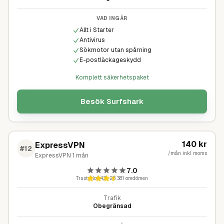
VAD INGÅR
Allt i Starter
Antivirus
Sökmotor utan spårning
E-postläckageskydd
Komplett säkerhetspaket
Besök
Surfshark
140
kr
ExpressVPN
#
12
/mån inkl moms
ExpressVPN 1 mån
7.0
Trustpilot
4,3
·
28 381
omdömen
Trafik
Obegränsad