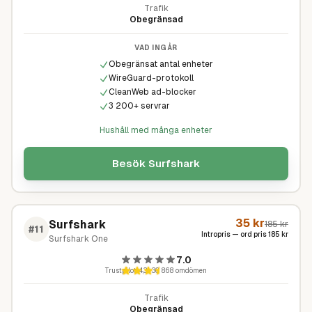
Trafik
Obegränsad
VAD INGÅR
Obegränsat antal enheter
WireGuard-protokoll
CleanWeb ad-blocker
3 200+ servrar
Hushåll med många enheter
Besök
Surfshark
35
kr
Surfshark
185
kr
#
11
Intropris — ord pris
185
kr
Surfshark One
7.0
Trustpilot
4,3
·
30 868
omdömen
Trafik
Obegränsad