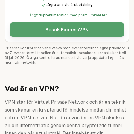
Lägre pris vid årsbetalning
Långtidsprenumeration med premiumkvalitet
Besök
ExpressVPN
Priserna kontrolleras varje vecka mot leverantörernas egna prissidor.
3
av
7
leverantörer i tabellen är automatiskt bevakade; senaste kontroll
31 juli 2026
. Övriga kontrolleras manuellt vid varje uppdatering — läs
mer i
vår metodik
.
Vad är en VPN?
VPN står för Virtual Private Network och är en teknik
som skapar en krypterad förbindelse mellan din enhet
och en VPN-server. När du använder en VPN skickas
all din internettrafik genom denna krypterade tunnel
innan den når sitt slutmål. Det innebär att din