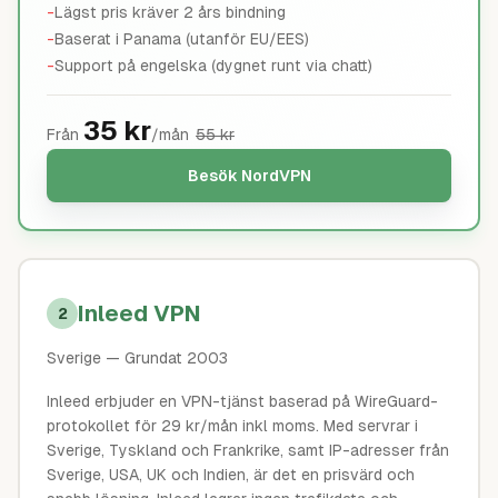
-
Lägst pris kräver 2 års bindning
-
Baserat i Panama (utanför EU/EES)
-
Support på engelska (dygnet runt via chatt)
35
kr
Från
/mån
55
kr
Besök
NordVPN
Inleed VPN
2
Sverige
— Grundat 2003
Inleed erbjuder en VPN-tjänst baserad på WireGuard-
protokollet för 29 kr/mån inkl moms. Med servrar i
Sverige, Tyskland och Frankrike, samt IP-adresser från
Sverige, USA, UK och Indien, är det en prisvärd och