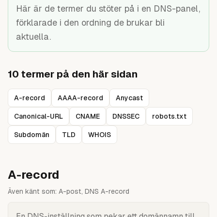
Guider
Här är de termer du stöter på i en DNS-panel,
förklarade i den ordning de brukar bli
aktuella.
10
termer på den här sidan
A-record
AAAA-record
Anycast
Canonical-URL
CNAME
DNSSEC
robots.txt
Subdomän
TLD
WHOIS
A-record
Även känt som:
A-post, DNS A-record
En DNS-inställning som pekar ett domännamn till