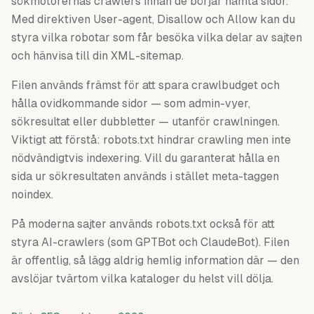
sökmotorernas crawlers innan de börjar hämta sidor.
Med direktiven User-agent, Disallow och Allow kan du
styra vilka robotar som får besöka vilka delar av sajten
och hänvisa till din XML-sitemap.
Filen används främst för att spara crawlbudget och
hålla ovidkommande sidor — som admin-vyer,
sökresultat eller dubbletter — utanför crawlningen.
Viktigt att förstå: robots.txt hindrar crawling men inte
nödvändigtvis indexering. Vill du garanterat hålla en
sida ur sökresultaten används i stället meta-taggen
noindex.
På moderna sajter används robots.txt också för att
styra AI-crawlers (som GPTBot och ClaudeBot). Filen
är offentlig, så lägg aldrig hemlig information där — den
avslöjar tvärtom vilka kataloger du helst vill dölja.