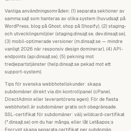
Vanliga användningsområden: (1) separata sektioner av
samma sajt som hanteras av olika system (huvudsajt på
WordPress, blog på Ghost, shop på Shopify), (2) staging-
och utvecklingsmiljöer (staging.dinsajt.se, dev.dinsajt.se),
(3) mobil-optimerade versioner (m.dinsajt.se — mindre
vanligt 2026 när responsiv design dominerar), (4) API-
endpoints (api.dinsajt.se), (5) pekning mot
tredjepartstjänster (help.dinsajt.se pekad mot ett
support-system).
Tips för svenska webbhotellskunder: skapa
subdomäner direkt via din kontrollpanel (cPanel,
DirectAdmin eller leverantörens egen). För de flesta
webbhotell är subdomäner gratis och obegränsade.
SSL-certifikat för subdomäner: välj wildcard-certifikat
(*.dinsajt.se) om du har många, eller låt Let&apos;s
Encrypt skapa separata certifikat per subdomän.