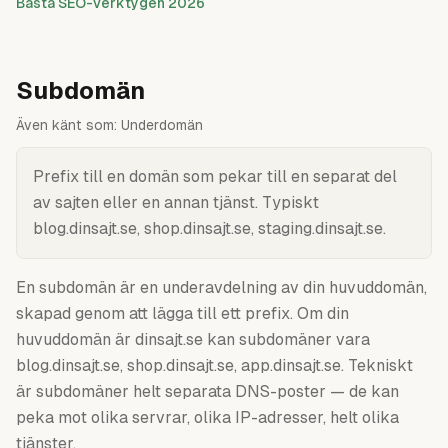
Bästa SEO-verktygen 2026
Subdomän
Även känt som:
Underdomän
Prefix till en domän som pekar till en separat del
av sajten eller en annan tjänst. Typiskt
blog.dinsajt.se, shop.dinsajt.se, staging.dinsajt.se.
En subdomän är en underavdelning av din huvuddomän,
skapad genom att lägga till ett prefix. Om din
huvuddomän är dinsajt.se kan subdomäner vara
blog.dinsajt.se, shop.dinsajt.se, app.dinsajt.se. Tekniskt
är subdomäner helt separata DNS-poster — de kan
peka mot olika servrar, olika IP-adresser, helt olika
tjänster.