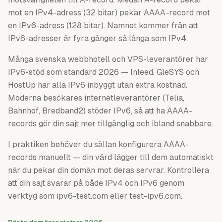
mot en IPv4-adress (32 bitar) pekar AAAA-record mot
en IPv6-adress (128 bitar). Namnet kommer från att
IPv6-adresser är fyra gånger så långa som IPv4.
Många svenska webbhotell och VPS-leverantörer har
IPv6-stöd som standard 2026 — Inleed, GleSYS och
HostUp har alla IPv6 inbyggt utan extra kostnad.
Moderna besökares internetleverantörer (Telia,
Bahnhof, Bredband2) stöder IPv6, så att ha AAAA-
records gör din sajt mer tillgänglig och ibland snabbare.
I praktiken behöver du sällan konfigurera AAAA-
records manuellt — din värd lägger till dem automatiskt
när du pekar din domän mot deras servrar. Kontrollera
att din sajt svarar på både IPv4 och IPv6 genom
verktyg som ipv6-test.com eller test-ipv6.com.