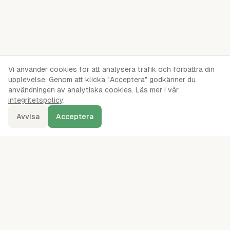
Vi använder cookies för att analysera trafik och förbättra din
upplevelse. Genom att klicka "Acceptera" godkänner du
användningen av analytiska cookies. Läs mer i vår
integritetspolicy
.
Avvisa
Acceptera
denna.se
Ordentliga oberoende jämförelser av webbhotell, servrar, VPS,