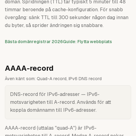
domän. Spridningen (TTL) tar typiskt 5 minuter till 48
timmar beroende på cache-konfiguration. För snabb
övergång: sänk TTL till 300 sekunder någon dag innan
du byter, så sprider ändringen sig snabbare.
Bästa domänregistrar 2026
Guide: Flytta webbplats
AAAA-record
Även känt som:
Quad-A record, IPv6 DNS record
DNS-record för IPv6-adresser — IPv6-
motsvarigheten till A-record. Används för att
koppla domännamn till IPv6-adresser.
AAAA-record (uttalas "quad-A") är IPv6-
motsvarigheten till A-record. Medan A-record pekar