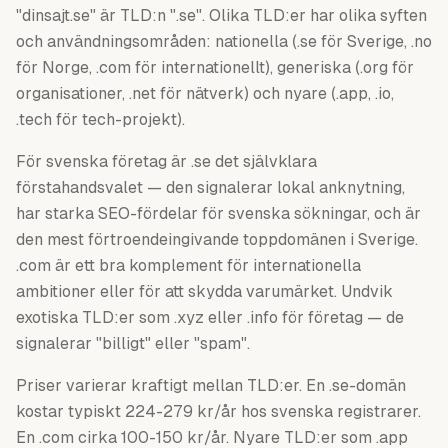
"dinsajt.se" är TLD:n ".se". Olika TLD:er har olika syften
och användningsområden: nationella (.se för Sverige, .no
för Norge, .com för internationellt), generiska (.org för
organisationer, .net för nätverk) och nyare (.app, .io,
.tech för tech-projekt).
För svenska företag är .se det självklara
förstahandsvalet — den signalerar lokal anknytning,
har starka SEO-fördelar för svenska sökningar, och är
den mest förtroendeingivande toppdomänen i Sverige.
.com är ett bra komplement för internationella
ambitioner eller för att skydda varumärket. Undvik
exotiska TLD:er som .xyz eller .info för företag — de
signalerar "billigt" eller "spam".
Priser varierar kraftigt mellan TLD:er. En .se-domän
kostar typiskt 224-279 kr/år hos svenska registrarer.
En .com cirka 100-150 kr/år. Nyare TLD:er som .app