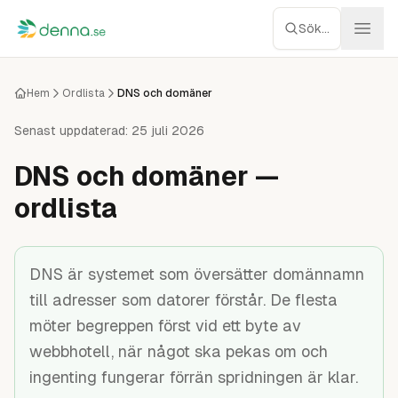
Hoppa till innehåll
Sök...
Webbhotell
Hem
Ordlista
DNS och domäner
Managed WP
Senast uppdaterad:
25 juli 2026
DNS och domäner —
Servrar
ordlista
Nätverk
Molnlagring
DNS är systemet som översätter domännamn
till adresser som datorer förstår. De flesta
Recensioner
möter begreppen först vid ett byte av
webbhotell, när något ska pekas om och
Verktyg
ingenting fungerar förrän spridningen är klar.