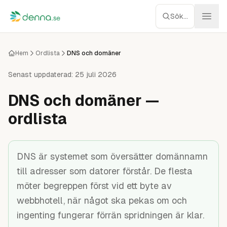
Hoppa till innehåll
Sök...
Webbhotell
Hem
Ordlista
DNS och domäner
Managed WP
Senast uppdaterad:
25 juli 2026
DNS och domäner —
Servrar
ordlista
Nätverk
Molnlagring
DNS är systemet som översätter domännamn
till adresser som datorer förstår. De flesta
Recensioner
möter begreppen först vid ett byte av
webbhotell, när något ska pekas om och
Verktyg
ingenting fungerar förrän spridningen är klar.