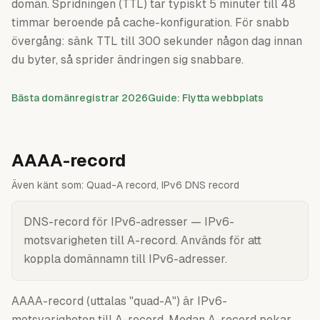
domän. Spridningen (TTL) tar typiskt 5 minuter till 48
timmar beroende på cache-konfiguration. För snabb
övergång: sänk TTL till 300 sekunder någon dag innan
du byter, så sprider ändringen sig snabbare.
Bästa domänregistrar 2026
Guide: Flytta webbplats
AAAA-record
Även känt som:
Quad-A record, IPv6 DNS record
DNS-record för IPv6-adresser — IPv6-
motsvarigheten till A-record. Används för att
koppla domännamn till IPv6-adresser.
AAAA-record (uttalas "quad-A") är IPv6-
motsvarigheten till A-record. Medan A-record pekar