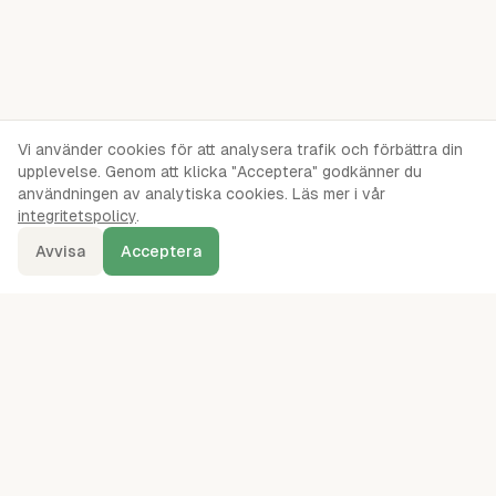
Vi använder cookies för att analysera trafik och förbättra din
upplevelse. Genom att klicka "Acceptera" godkänner du
användningen av analytiska cookies. Läs mer i vår
integritetspolicy
.
Avvisa
Acceptera
denna.se
Ordentliga oberoende jämförelser av webbhotell, servrar, VPS,