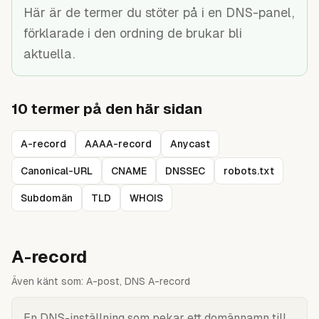
Guider
Här är de termer du stöter på i en DNS-panel,
förklarade i den ordning de brukar bli
aktuella.
10
termer på den här sidan
A-record
AAAA-record
Anycast
Canonical-URL
CNAME
DNSSEC
robots.txt
Subdomän
TLD
WHOIS
A-record
Även känt som:
A-post, DNS A-record
En DNS-inställning som pekar ett domännamn till