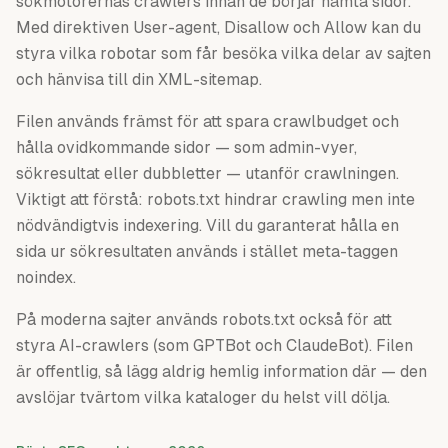
sökmotorernas crawlers innan de börjar hämta sidor.
Med direktiven User-agent, Disallow och Allow kan du
styra vilka robotar som får besöka vilka delar av sajten
och hänvisa till din XML-sitemap.
Filen används främst för att spara crawlbudget och
hålla ovidkommande sidor — som admin-vyer,
sökresultat eller dubbletter — utanför crawlningen.
Viktigt att förstå: robots.txt hindrar crawling men inte
nödvändigtvis indexering. Vill du garanterat hålla en
sida ur sökresultaten används i stället meta-taggen
noindex.
På moderna sajter används robots.txt också för att
styra AI-crawlers (som GPTBot och ClaudeBot). Filen
är offentlig, så lägg aldrig hemlig information där — den
avslöjar tvärtom vilka kataloger du helst vill dölja.