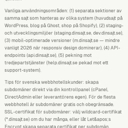
Vanliga användningsområden: (1) separata sektioner av
samma sajt som hanteras av olika system (huvudsajt på
WordPress, blog på Ghost, shop på Shopify), (2) staging-
och utvecklingsmiljöer (staging.dinsajt.se, dev.dinsajt.se),
(3) mobil-optimerade versioner (m.dinsajt.se — mindre
vanligt 2026 när responsiv design dominerar), (4) API-
endpoints (api.dinsajt.se), (5) pekning mot
tredjepartstjänster (help.dinsajt.se pekad mot ett
support-system).
Tips för svenska webbhotellskunder: skapa
subdomäner direkt via din kontrollpanel (cPanel,
DirectAdmin eller leverantörens egen). För de flesta
webbhotell är subdomäner gratis och obegränsade.
SSL-certifikat för subdomäner: välj wildcard-certifikat
(*.dinsajt.se) om du har många, eller låt Let&apos;s
Encrypt skapa separata certifikat per subdomän.