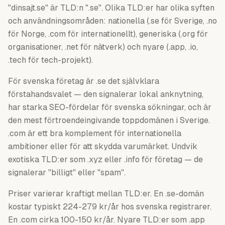
"dinsajt.se" är TLD:n ".se". Olika TLD:er har olika syften
och användningsområden: nationella (.se för Sverige, .no
för Norge, .com för internationellt), generiska (.org för
organisationer, .net för nätverk) och nyare (.app, .io,
.tech för tech-projekt).
För svenska företag är .se det självklara
förstahandsvalet — den signalerar lokal anknytning,
har starka SEO-fördelar för svenska sökningar, och är
den mest förtroendeingivande toppdomänen i Sverige.
.com är ett bra komplement för internationella
ambitioner eller för att skydda varumärket. Undvik
exotiska TLD:er som .xyz eller .info för företag — de
signalerar "billigt" eller "spam".
Priser varierar kraftigt mellan TLD:er. En .se-domän
kostar typiskt 224-279 kr/år hos svenska registrarer.
En .com cirka 100-150 kr/år. Nyare TLD:er som .app