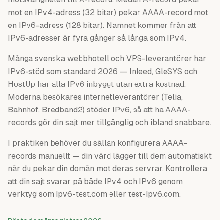
mot en IPv4-adress (32 bitar) pekar AAAA-record mot
en IPv6-adress (128 bitar). Namnet kommer från att
IPv6-adresser är fyra gånger så långa som IPv4.
Många svenska webbhotell och VPS-leverantörer har
IPv6-stöd som standard 2026 — Inleed, GleSYS och
HostUp har alla IPv6 inbyggt utan extra kostnad.
Moderna besökares internetleverantörer (Telia,
Bahnhof, Bredband2) stöder IPv6, så att ha AAAA-
records gör din sajt mer tillgänglig och ibland snabbare.
I praktiken behöver du sällan konfigurera AAAA-
records manuellt — din värd lägger till dem automatiskt
när du pekar din domän mot deras servrar. Kontrollera
att din sajt svarar på både IPv4 och IPv6 genom
verktyg som ipv6-test.com eller test-ipv6.com.