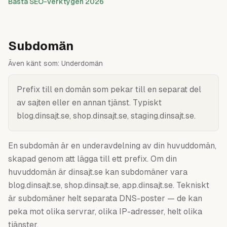
Bästa SEO-verktygen 2026
Subdomän
Även känt som:
Underdomän
Prefix till en domän som pekar till en separat del
av sajten eller en annan tjänst. Typiskt
blog.dinsajt.se, shop.dinsajt.se, staging.dinsajt.se.
En subdomän är en underavdelning av din huvuddomän,
skapad genom att lägga till ett prefix. Om din
huvuddomän är dinsajt.se kan subdomäner vara
blog.dinsajt.se, shop.dinsajt.se, app.dinsajt.se. Tekniskt
är subdomäner helt separata DNS-poster — de kan
peka mot olika servrar, olika IP-adresser, helt olika
tjänster.