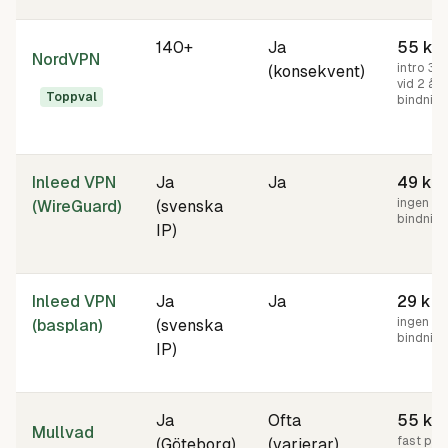
Vilken VPN fungerar bäst med SVT Play? Jämförelse av f
140+
Ja
55
kr
NordVPN
intro 35 
(konsekvent)
vid 2 års
Toppval
bindning
Inleed VPN
Ja
Ja
49
kr
ingen
(WireGuard)
(svenska
bindning
IP)
Inleed VPN
Ja
Ja
29
kr
ingen
(basplan)
(svenska
bindning
IP)
Ja
Ofta
55
kr
Mullvad
fast pris
(Göteborg)
(varierar)