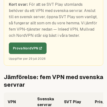
Guider
Kort svar:
För att se SVT Play utomlands
behöver du ett VPN med svenska servrar. Anslut
till en svensk server, öppna SVT Play som vanligt,
så fungerar allt som om du vore hemma. Vi jämför
fem VPN-tjänster nedan — Inleed VPN, Mullvad
och NordVPN står sig bäst i våra tester.
Prova NordVPN
Uppgifter per
29 juli 2026
Jämförelse: fem VPN med svenska
servrar
Svenska
VPN
SVT Play
Pris/
servrar