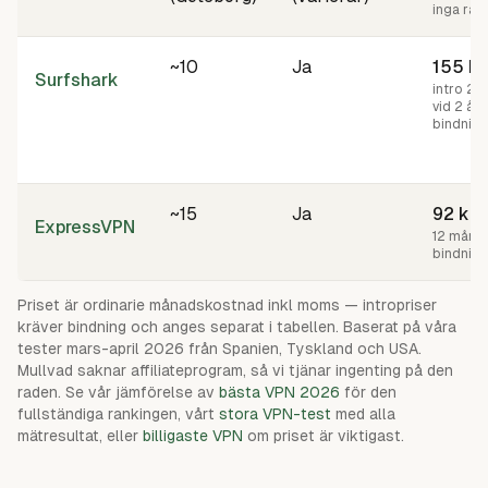
inga rab
~10
Ja
155
kr
Surfshark
intro 27 
vid 2 års
bindning
~15
Ja
92
kr
ExpressVPN
12 måna
bindning
Priset är ordinarie månadskostnad inkl moms — intropriser
kräver bindning och anges separat i tabellen. Baserat på våra
tester mars-april 2026 från Spanien, Tyskland och USA.
Mullvad saknar affiliateprogram, så vi tjänar ingenting på den
raden. Se vår jämförelse av
bästa VPN 2026
för den
fullständiga rankingen, vårt
stora VPN-test
med alla
mätresultat, eller
billigaste VPN
om priset är viktigast.