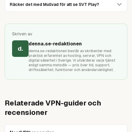
oavsett om du är i Spanien, Thailand, USA eller Japan
Sveriges-server på free-planen. För tillförlitlig SVT Play-
Räcker det med Mullvad för att se SVT Play?
ansluter du till en svensk server och SVT Play fungerar.
åtkomst behöver du betalt VPN med svenska servrar.
Mullvad fokuserar på integritet, inte streaming. SVT Play
Vissa länder (Kina, Ryssland, Iran) har VPN-restriktioner
kan fungera men inte konsekvent — ibland blockeras
vilket kan kräva obfuskerade servrar; NordVPN erbjuder
Mullvads IP-adresser. Om du redan har Mullvad för
detta.
Skriven av
integritet: prova det först. Om streaming blockeras
Se SVT Play i Spanien
→
regelbundet: komplettera med NordVPN för streaming-
denna.se-redaktionen
specifikt syfte. Eller välj NordVPN från start om
d.
denna.se-redaktionen består av skribenter med
streaming är huvudsyftet.
praktisk erfarenhet av hosting, servrar, VPN och
digital säkerhet i Sverige. Vi utvärderar varje tjänst
enligt samma metodik — pris över tid, support,
driftssäkerhet, funktioner och användarvänlighet.
Relaterade VPN-guider och
recensioner