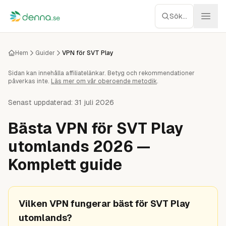
Hoppa till innehåll
Sök...
Webbhotell
Hem
Guider
VPN för SVT Play
Sidan kan innehålla affiliatelänkar. Betyg och rekommendationer
Managed WP
påverkas inte.
Läs mer om vår oberoende metodik
.
Servrar
Senast uppdaterad:
31 juli 2026
Bästa VPN för SVT Play
Nätverk
utomlands 2026 —
Molnlagring
Komplett guide
Recensioner
Vilken VPN fungerar bäst för SVT Play
Verktyg
utomlands?