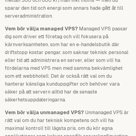
mellan 300 och 600 kr/mån inkl moms — men du
sparar den tid och energi som annars hade gått åt till
serveradministration.
Vem bör välja managed VPS?
Managed VPS passar
dig som driver ett företag och vill fokusera på
kärnverksamheten, som har en e-handelsbutik där
driftstopp kostar pengar, som saknar teknisk personal
eller tid att administrera en server, eller som vill ha
fördelarna med VPS men med samma bekvämlighet
som ett webbhotell. Det är också rätt val om du
hanterar känsliga kunduppgifter och behöver vara
säker på att servern alltid har de senaste
säkerhetsuppdateringarna.
Vem bör välja unmanaged VPS?
Unmanaged VPS är
rätt val om du har teknisk kompetens och vill ha
maximal kontroll till lägsta pris, om du kör egna