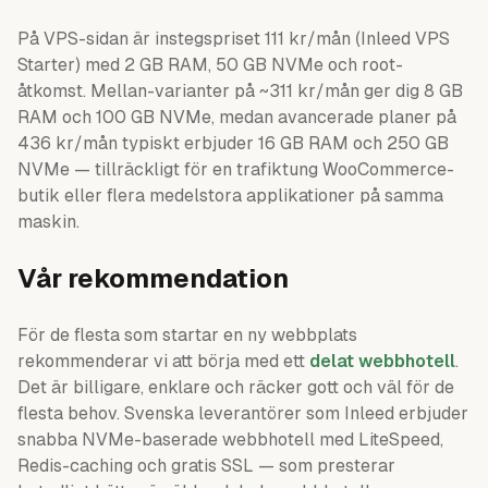
På VPS-sidan är instegspriset 111 kr/mån (Inleed VPS
Starter) med 2 GB RAM, 50 GB NVMe och root-
åtkomst. Mellan-varianter på ~311 kr/mån ger dig 8 GB
RAM och 100 GB NVMe, medan avancerade planer på
436 kr/mån typiskt erbjuder 16 GB RAM och 250 GB
NVMe — tillräckligt för en trafiktung WooCommerce-
butik eller flera medelstora applikationer på samma
maskin.
Vår rekommendation
För de flesta som startar en ny webbplats
rekommenderar vi att börja med ett
delat webbhotell
.
Det är billigare, enklare och räcker gott och väl för de
flesta behov. Svenska leverantörer som Inleed erbjuder
snabba NVMe-baserade webbhotell med LiteSpeed,
Redis-caching och gratis SSL — som presterar