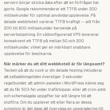
servern börjar skicka data efter att en förfrågan har
gjorts. Google rekommenderar ett TTFB under 200
millisekunder för optimal användarupplevelse. På
delade webbhotell varierar TTFB kraftigt -- allt från
200 till 800 millisekunder beroende på
serverbelastning. En välkonfigurerad VPS levererar
konsekvent ett TTFB på mellan 50 och 200
millisekunder, vilket ger en märkbart snabbare
upplevelse för besökarna.
När märker du att ditt webbhotell är för långsamt?
Tecken på att du vuxit ur din delade hosting inkluderar
att sidladdningstiden överstiger 3 sekunder
regelbundet, att admin-panelen i WordPress känns seg,
att du får 503-fel under trafiktoppar, eller att cron-jobb
och schemalagda uppgifter tar allt längre tid att
slutföra. Om du upplever ett eller flera av dessa
symptom är det dags att överväga en uppgradering till