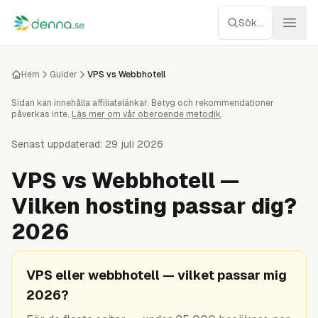
Hoppa till innehåll
Sök...
Webbhotell
Hem
Guider
VPS vs Webbhotell
Sidan kan innehålla affiliatelänkar. Betyg och rekommendationer
Managed WP
påverkas inte.
Läs mer om vår oberoende metodik
.
Servrar
Senast uppdaterad:
29 juli 2026
VPS vs Webbhotell —
Nätverk
Vilken hosting passar dig?
Molnlagring
2026
Recensioner
VPS eller webbhotell — vilket passar mig
Verktyg
2026?