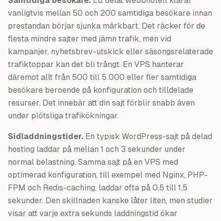
Samtidiga besökare.
Ett delat webbhotell klarar
vanligtvis mellan 50 och 200 samtidiga besökare innan
prestandan börjar sjunka märkbart. Det räcker för de
flesta mindre sajter med jämn trafik, men vid
kampanjer, nyhetsbrev-utskick eller säsongsrelaterade
trafiktoppar kan det bli trångt. En VPS hanterar
däremot allt från 500 till 5 000 eller fler samtidiga
besökare beroende på konfiguration och tilldelade
resurser. Det innebär att din sajt förblir snabb även
under plötsliga trafikökningar.
Sidladdningstider.
En typisk WordPress-sajt på delad
hosting laddar på mellan 1 och 3 sekunder under
normal belastning. Samma sajt på en VPS med
optimerad konfiguration, till exempel med Nginx, PHP-
FPM och Redis-caching, laddar ofta på 0,5 till 1,5
sekunder. Den skillnaden kanske låter liten, men studier
visar att varje extra sekunds laddningstid ökar