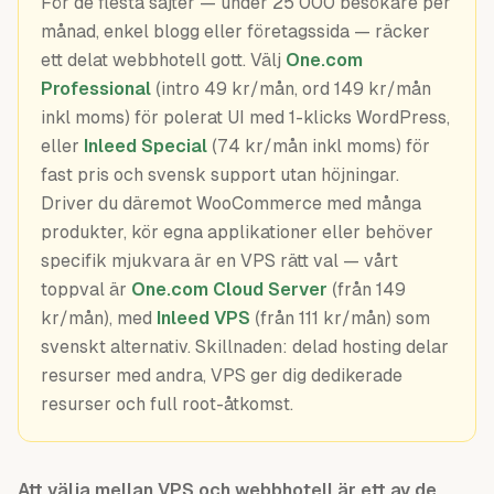
För de flesta sajter — under 25 000 besökare per
Guider
månad, enkel blogg eller företagssida — räcker
ett delat webbhotell gott. Välj
One.com
Professional
(intro 49 kr/mån, ord 149 kr/mån
inkl moms) för polerat UI med 1-klicks WordPress,
eller
Inleed Special
(74 kr/mån inkl moms) för
fast pris och svensk support utan höjningar.
Driver du däremot WooCommerce med många
produkter, kör egna applikationer eller behöver
specifik mjukvara är en VPS rätt val — vårt
toppval är
One.com Cloud Server
(från 149
kr/mån), med
Inleed VPS
(från 111 kr/mån) som
svenskt alternativ. Skillnaden: delad hosting delar
resurser med andra, VPS ger dig dedikerade
resurser och full root-åtkomst.
Att välja mellan VPS och webbhotell är ett av de