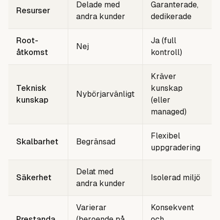
Delade med
Garanterade,
Resurser
andra kunder
dedikerade
Root-
Ja (full
Nej
åtkomst
kontroll)
Kräver
Teknisk
kunskap
Nybörjarvänligt
kunskap
(eller
managed)
Flexibel
Skalbarhet
Begränsad
uppgradering
Delat med
Säkerhet
Isolerad miljö
andra kunder
Varierar
Konsekvent
Prestanda
(beroende på
och