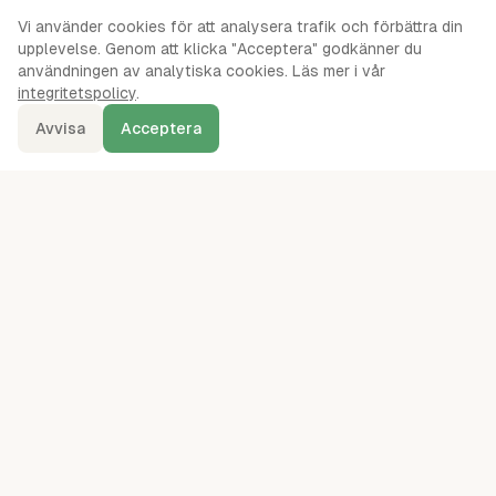
Vi använder cookies för att analysera trafik och förbättra din
upplevelse. Genom att klicka "Acceptera" godkänner du
användningen av analytiska cookies. Läs mer i vår
integritetspolicy
.
Avvisa
Acceptera
denna.se
Ordentliga oberoende jämförelser av webbhotell, servrar, VPS,
VPN, molnlagring och andra IT-tjänster sedan 2024.
kontakt@denna.se
49
leverantörer jämförda
· mätningar augusti 2026