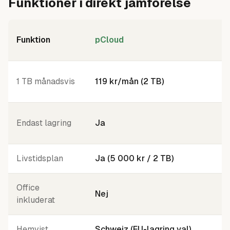
Funktioner i direkt jämförelse
Funktion
pCloud
O
7
1 TB månadsvis
119 kr/mån (2 TB)
P
J
Endast lagring
Ja
2
Livstidsplan
Ja (5 000 kr / 2 TB)
N
Office
Nej
J
inkluderat
Hemvist
Schweiz (EU-lagring val)
U