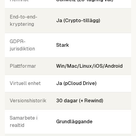
End-to-end-
N
Ja (Crypto-tillägg)
kryptering
P
GDPR-
Stark
E
jurisdiktion
Plattformar
Win/Mac/Linux/iOS/Android
W
Virtuell enhet
Ja (pCloud Drive)
J
Versionshistorik
30 dagar (+ Rewind)
3
Samarbete i
U
Grundläggande
realtid
d