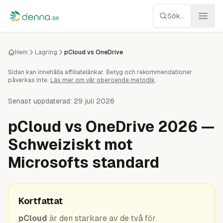
Hoppa till innehåll
Sök...
Webbhotell
Hem
Lagring
pCloud vs OneDrive
Sidan kan innehålla affiliatelänkar. Betyg och rekommendationer
Managed WP
påverkas inte.
Läs mer om vår oberoende metodik
.
Servrar
Senast uppdaterad:
29 juli 2026
pCloud vs OneDrive 2026 —
Nätverk
Schweiziskt mot
Molnlagring
Microsofts standard
Recensioner
Kortfattat
Verktyg
pCloud
är den starkare av de två för