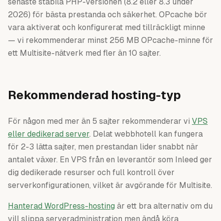
senaste stabila PHP-versionen (8.2 eller 8.3 under
2026) för bästa prestanda och säkerhet. OPcache bör
vara aktiverat och konfigurerat med tillräckligt minne
— vi rekommenderar minst 256 MB OPcache-minne för
ett Multisite-nätverk med fler än 10 sajter.
Rekommenderad hosting-typ
För någon med mer än 5 sajter rekommenderar vi
VPS
eller dedikerad server
. Delat webbhotell kan fungera
för 2-3 lätta sajter, men prestandan lider snabbt när
antalet växer. En VPS från en leverantör som Inleed ger
dig dedikerade resurser och full kontroll över
serverkonfigurationen, vilket är avgörande för Multisite.
Hanterad WordPress-hosting
är ett bra alternativ om du
vill slippa serveradministration men ändå köra