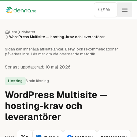
Hoppa till innehåll
Sök...
Webbhotell
Hem
Nyheter
WordPress Multisite — hosting-krav och leverantörer
Managed WP
Sidan kan innehålla affiliatelänkar. Betyg och rekommendationer
påverkas inte.
Läs mer om vår oberoende metodik
.
Servrar
Senast uppdaterad:
18 maj 2026
Nätverk
Hosting
3
min läsning
WordPress Multisite —
Molnlagring
hosting-krav och
Recensioner
leverantörer
Verktyg