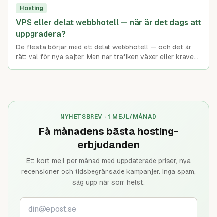
Hosting
VPS eller delat webbhotell — när är det dags att
uppgradera?
De flesta börjar med ett delat webbhotell — och det är
rätt val för nya sajter. Men när trafiken växer eller kraven
ökar räcker det inte alltid till. Här är tecknen på att det är
dags att uppgradera till en VPS.
NYHETSBREV · 1 MEJL/MÅNAD
Få månadens bästa hosting-
erbjudanden
Ett kort mejl per månad med uppdaterade priser, nya
recensioner och tidsbegränsade kampanjer. Inga spam,
säg upp när som helst.
Din e-postadress