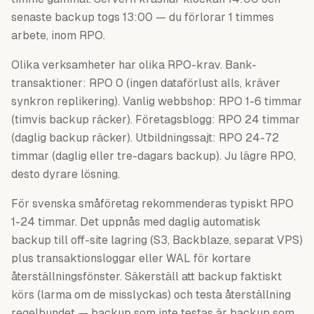
senaste backup togs 13:00 — du förlorar 1 timmes
arbete, inom RPO.
Olika verksamheter har olika RPO-krav. Bank-
transaktioner: RPO 0 (ingen dataförlust alls, kräver
synkron replikering). Vanlig webbshop: RPO 1-6 timmar
(timvis backup räcker). Företagsblogg: RPO 24 timmar
(daglig backup räcker). Utbildningssajt: RPO 24-72
timmar (daglig eller tre-dagars backup). Ju lägre RPO,
desto dyrare lösning.
För svenska småföretag rekommenderas typiskt RPO
1-24 timmar. Det uppnås med daglig automatisk
backup till off-site lagring (S3, Backblaze, separat VPS)
plus transaktionsloggar eller WAL för kortare
återställningsfönster. Säkerställ att backup faktiskt
körs (larma om de misslyckas) och testa återställning
regelbundet — backup som inte testas är backup som