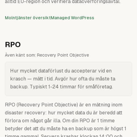
alltid EU-region och verifiera dataöverföringsavtal.
Molntjänster översikt
Managed WordPress
RPO
Även känt som:
Recovery Point Objective
Hur mycket dataförlust du accepterar vid en
krasch — mätt i tid. Avgör hur ofta du måste ta
backup. Typiskt 1-24 timmar för småföretag.
RPO (Recovery Point Objective) är en mätning inom
disaster recovery: hur mycket data du är beredd att
förlora om något går illa. Om din RPO är 1 timme
betyder det att du måste ha en backup som är högst 1
timme gammal. Servern krashar klockan 14:00 och