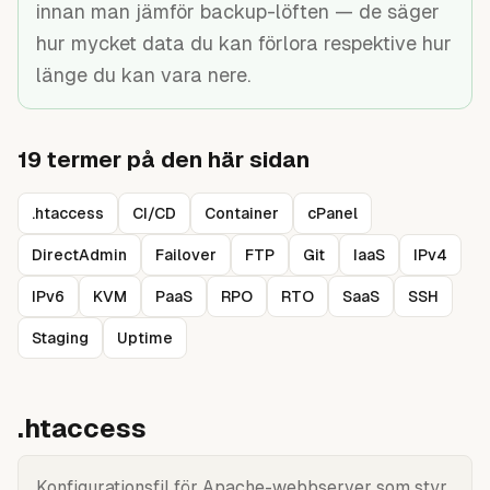
innan man jämför backup-löften — de säger
Guider
hur mycket data du kan förlora respektive hur
länge du kan vara nere.
19
termer på den här sidan
.htaccess
CI/CD
Container
cPanel
DirectAdmin
Failover
FTP
Git
IaaS
IPv4
IPv6
KVM
PaaS
RPO
RTO
SaaS
SSH
Staging
Uptime
.htaccess
Konfigurationsfil för Apache-webbserver som styr