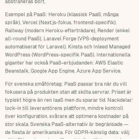
abstraheras bort.
Exempel på PaaS: Heroku (klassisk PaaS, många
språk), Vercel (Next.js-fokus, frontend-specifik),
Railway (modern Heroku-efterträdare), Render (enkel
all-round PaaS), Laravel Forge (VPS-deployment
automatiserat för Laravel), Kinsta och Inleed Managed
WordPress (WordPress-specifik PaaS). Internationella
giganter har också PaaS-erbjudanden: AWS Elastic
Beanstalk, Google App Engine, Azure App Service.
För svenska småföretag: PaaS passar bra när du vill
fokusera på produkten utan att sköta servrar. Priset är
typiskt högre än ren IaaS men du sparar tid. Nackdelar:
lock-in till leverantörens plattform, mindre kontroll
över konfiguration, svårare att optimera kostnader på
stor skala. Svenska PaaS-alternativ är begränsade —
de flesta är amerikanska. För GDPR-känslig data: välj