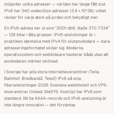
miljarder unika adresser — världen har länge fått slut.
IPv6 har 340 undecillion adresser (3,4 × 10^38), vilket
räcker för varje atom på jorden och betydligt mer.
En IPv6-adress ser ut som "2001:db8::8a2e:370:7334"
— 128 bitar i åtta grupper. IPv6-anslutningar är i
praktiken identiska med IPv4 för slutanvändare — bara
adresseringsformatet skiljer sig. Moderna
operativsystem och webbläsare hanterar både utan att
användaren märker skillnad.
I Sverige har alla stora internetleverantörer (Telia,
Bahnhof, Bredband2, Tele2) IPv6 på sina
fiberanslutningar 2026. Svenska webbhotell och VPS-
leverantörer (Inleed, GleSYS, HostUp) har IPv6 som
standard. Att ha AAAA-records och IPv6-anslutning är
inte längre innovativt — det förväntas.