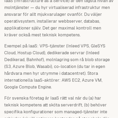
IaaS (Infrastructure as a Service) är den lägsta nivån av
molntjänster — du hyr virtualiserad infrastruktur men
ansvarar för allt mjukvarulager ovanför. Du väljer
operativsystem, installerar webbserver, databas,
applikationer själv. Det ger maximal kontroll men
kräver också mest teknisk kompetens.
Exempel på IaaS: VPS-tjänster (Inleed VPS, GleSYS
Cloud, Hostup Cloud), dedikerade servrar (Inleed
Dedikerad, Bahnhof), molnlagring som rå blob storage
(S3, Azure Blob, Wasabi), co-location (du tar in egen
hårdvara men hyr utrymme i datacentret). Stora
internationella IaaS-aktörer: AWS EC2, Azure VM,
Google Compute Engine.
För svenska företag är IaaS rätt val när du (a) har
teknisk kompetens att sköta serverdrift, (b) behöver
specifika konfigurationer som managed-tjänster inte