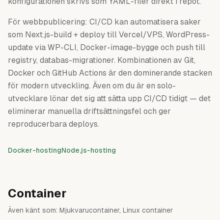
konfigurationen skrivs som YAML-filer direkt i repot.
För webbpublicering: CI/CD kan automatisera saker
som Next.js-build + deploy till Vercel/VPS, WordPress-
update via WP-CLI, Docker-image-bygge och push till
registry, databas-migrationer. Kombinationen av Git,
Docker och GitHub Actions är den dominerande stacken
för modern utveckling. Även om du är en solo-
utvecklare lönar det sig att sätta upp CI/CD tidigt — det
eliminerar manuella driftsättningsfel och ger
reproducerbara deploys.
Docker-hosting
Node.js-hosting
Container
Även känt som:
Mjukvarucontainer, Linux container