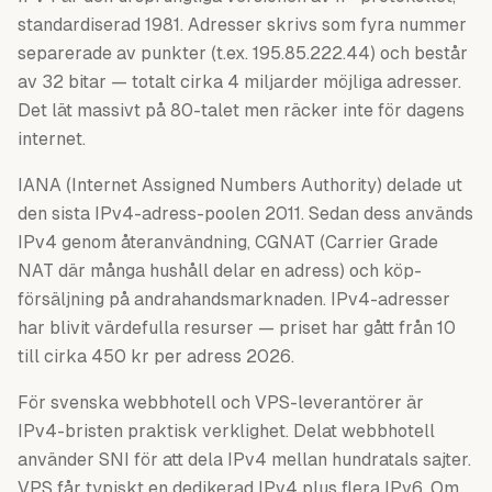
standardiserad 1981. Adresser skrivs som fyra nummer
separerade av punkter (t.ex. 195.85.222.44) och består
av 32 bitar — totalt cirka 4 miljarder möjliga adresser.
Det lät massivt på 80-talet men räcker inte för dagens
internet.
IANA (Internet Assigned Numbers Authority) delade ut
den sista IPv4-adress-poolen 2011. Sedan dess används
IPv4 genom återanvändning, CGNAT (Carrier Grade
NAT där många hushåll delar en adress) och köp-
försäljning på andrahandsmarknaden. IPv4-adresser
har blivit värdefulla resurser — priset har gått från 10
till cirka 450 kr per adress 2026.
För svenska webbhotell och VPS-leverantörer är
IPv4-bristen praktisk verklighet. Delat webbhotell
använder SNI för att dela IPv4 mellan hundratals sajter.
VPS får typiskt en dedikerad IPv4 plus flera IPv6. Om