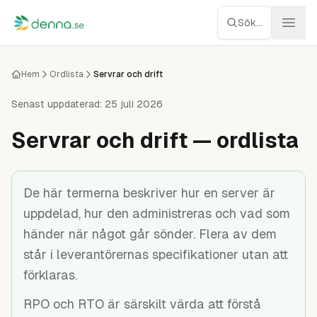
Hoppa till innehåll
Sök...
Webbhotell
Hem
Ordlista
Servrar och drift
Managed WP
Senast uppdaterad:
25 juli 2026
Servrar och drift — ordlista
Servrar
Nätverk
De här termerna beskriver hur en server är
uppdelad, hur den administreras och vad som
Molnlagring
händer när något går sönder. Flera av dem
Recensioner
står i leverantörernas specifikationer utan att
förklaras.
Verktyg
RPO och RTO är särskilt värda att förstå