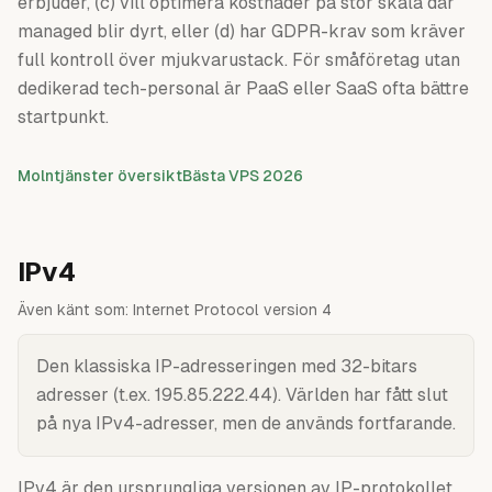
erbjuder, (c) vill optimera kostnader på stor skala där
managed blir dyrt, eller (d) har GDPR-krav som kräver
full kontroll över mjukvarustack. För småföretag utan
dedikerad tech-personal är PaaS eller SaaS ofta bättre
startpunkt.
Molntjänster översikt
Bästa VPS 2026
IPv4
Även känt som:
Internet Protocol version 4
Den klassiska IP-adresseringen med 32-bitars
adresser (t.ex. 195.85.222.44). Världen har fått slut
på nya IPv4-adresser, men de används fortfarande.
IPv4 är den ursprungliga versionen av IP-protokollet,