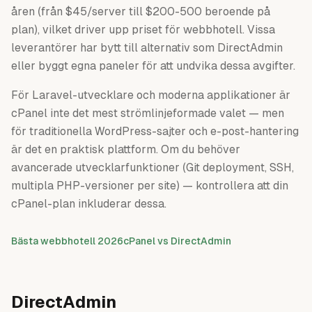
åren (från $45/server till $200-500 beroende på
plan), vilket driver upp priset för webbhotell. Vissa
leverantörer har bytt till alternativ som DirectAdmin
eller byggt egna paneler för att undvika dessa avgifter.
För Laravel-utvecklare och moderna applikationer är
cPanel inte det mest strömlinjeformade valet — men
för traditionella WordPress-sajter och e-post-hantering
är det en praktisk plattform. Om du behöver
avancerade utvecklarfunktioner (Git deployment, SSH,
multipla PHP-versioner per site) — kontrollera att din
cPanel-plan inkluderar dessa.
Bästa webbhotell 2026
cPanel vs DirectAdmin
DirectAdmin