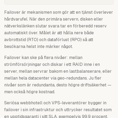
Failover är mekanismen som gör att en tjänst överlever
hårdvarufel. När den primära servern, disken eller
nätverkslänken slutar svara tar en förberedd reserv
automatiskt över. Målet är att hålla nere både
avbrottstid (RTO) och dataförlust (RPO) så att
besökarna helst inte märker något.
Failover kan ske på flera nivåer: mellan
strömförsörjningar och diskar i ett RAID inne i en
server, mellan servrar bakom en lastbalanserare, eller
mellan hela datacenter via geo-redundans. Ju fler
nivåer som är redundanta, desto högre driftsäkerhet —
men också högre kostnad.
Seriösa webbhotell och VPS-leverantörer bygger in
failover i sin infrastruktur och uttrycker resultatet som
en upptidsgaranti i sitt SLA, exempelvis 99,9 procent.