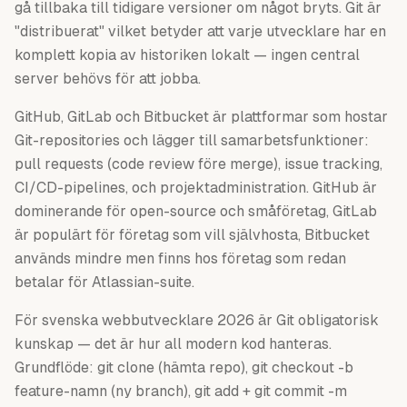
gå tillbaka till tidigare versioner om något bryts. Git är
"distribuerat" vilket betyder att varje utvecklare har en
komplett kopia av historiken lokalt — ingen central
server behövs för att jobba.
GitHub, GitLab och Bitbucket är plattformar som hostar
Git-repositories och lägger till samarbetsfunktioner:
pull requests (code review före merge), issue tracking,
CI/CD-pipelines, och projektadministration. GitHub är
dominerande för open-source och småföretag, GitLab
är populärt för företag som vill självhosta, Bitbucket
används mindre men finns hos företag som redan
betalar för Atlassian-suite.
För svenska webbutvecklare 2026 är Git obligatorisk
kunskap — det är hur all modern kod hanteras.
Grundflöde: git clone (hämta repo), git checkout -b
feature-namn (ny branch), git add + git commit -m