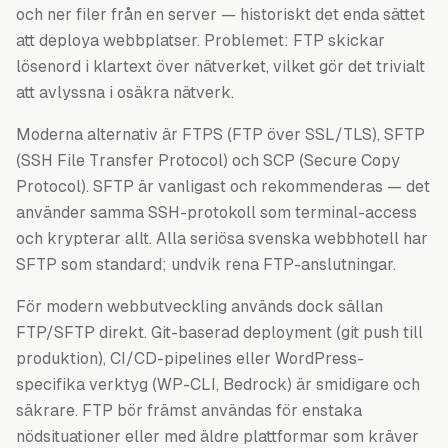
och ner filer från en server — historiskt det enda sättet
att deploya webbplatser. Problemet: FTP skickar
lösenord i klartext över nätverket, vilket gör det trivialt
att avlyssna i osäkra nätverk.
Moderna alternativ är FTPS (FTP över SSL/TLS), SFTP
(SSH File Transfer Protocol) och SCP (Secure Copy
Protocol). SFTP är vanligast och rekommenderas — det
använder samma SSH-protokoll som terminal-access
och krypterar allt. Alla seriösa svenska webbhotell har
SFTP som standard; undvik rena FTP-anslutningar.
För modern webbutveckling används dock sällan
FTP/SFTP direkt. Git-baserad deployment (git push till
produktion), CI/CD-pipelines eller WordPress-
specifika verktyg (WP-CLI, Bedrock) är smidigare och
säkrare. FTP bör främst användas för enstaka
nödsituationer eller med äldre plattformar som kräver