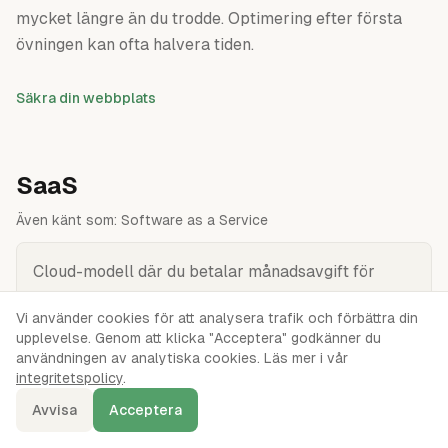
mycket längre än du trodde. Optimering efter första
övningen kan ofta halvera tiden.
Säkra din webbplats
SaaS
Även känt som:
Software as a Service
Cloud-modell där du betalar månadsavgift för
färdig mjukvara i webbläsaren. Ingen installation,
Vi använder cookies för att analysera trafik och förbättra din
inga uppdateringar — bara logga in och använd.
upplevelse. Genom att klicka "Acceptera" godkänner du
användningen av analytiska cookies. Läs mer i vår
integritetspolicy
.
SaaS (Software as a Service) är den högsta
abstraktionsnivån av molntjänster — du använder en
Avvisa
Acceptera
färdig webbapplikation via webbläsaren mot en