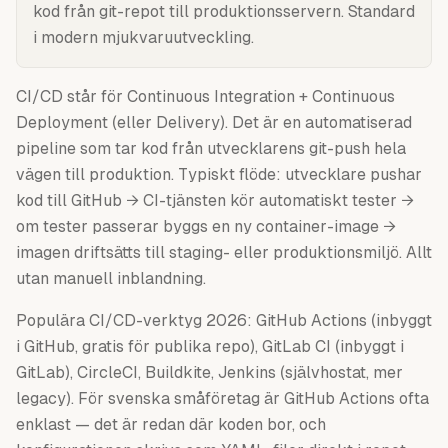
kod från git-repot till produktionsservern. Standard
i modern mjukvaruutveckling.
CI/CD står för Continuous Integration + Continuous
Deployment (eller Delivery). Det är en automatiserad
pipeline som tar kod från utvecklarens git-push hela
vägen till produktion. Typiskt flöde: utvecklare pushar
kod till GitHub → CI-tjänsten kör automatiskt tester →
om tester passerar byggs en ny container-image →
imagen driftsätts till staging- eller produktionsmiljö. Allt
utan manuell inblandning.
Populära CI/CD-verktyg 2026: GitHub Actions (inbyggt
i GitHub, gratis för publika repo), GitLab CI (inbyggt i
GitLab), CircleCI, Buildkite, Jenkins (självhostat, mer
legacy). För svenska småföretag är GitHub Actions ofta
enklast — det är redan där koden bor, och