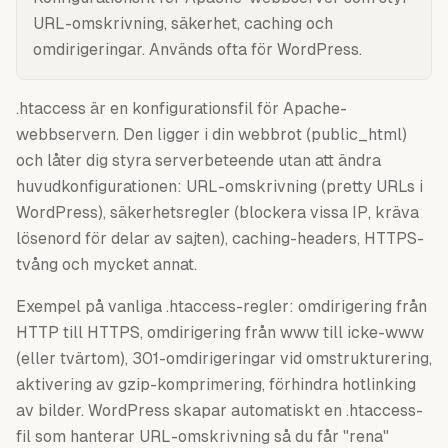
URL-omskrivning, säkerhet, caching och
omdirigeringar. Används ofta för WordPress.
.htaccess är en konfigurationsfil för Apache-
webbservern. Den ligger i din webbrot (public_html)
och låter dig styra serverbeteende utan att ändra
huvudkonfigurationen: URL-omskrivning (pretty URLs i
WordPress), säkerhetsregler (blockera vissa IP, kräva
lösenord för delar av sajten), caching-headers, HTTPS-
tvång och mycket annat.
Exempel på vanliga .htaccess-regler: omdirigering från
HTTP till HTTPS, omdirigering från www till icke-www
(eller tvärtom), 301-omdirigeringar vid omstrukturering,
aktivering av gzip-komprimering, förhindra hotlinking
av bilder. WordPress skapar automatiskt en .htaccess-
fil som hanterar URL-omskrivning så du får "rena"