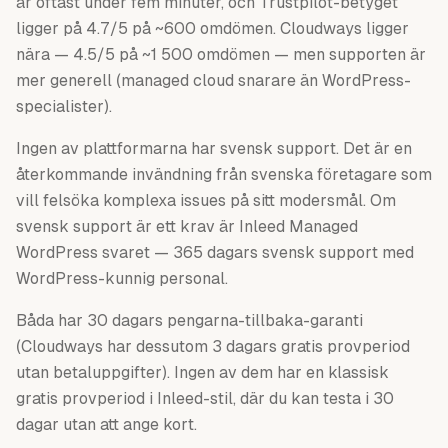
är oftast under fem minuter, och Trustpilot-betyget
ligger på 4.7/5 på ~600 omdömen. Cloudways ligger
nära — 4.5/5 på ~1 500 omdömen — men supporten är
mer generell (managed cloud snarare än WordPress-
specialister).
Ingen av plattformarna har svensk support. Det är en
återkommande invändning från svenska företagare som
vill felsöka komplexa issues på sitt modersmål. Om
svensk support är ett krav är Inleed Managed
WordPress svaret — 365 dagars svensk support med
WordPress-kunnig personal.
Båda har 30 dagars pengarna-tillbaka-garanti
(Cloudways har dessutom 3 dagars gratis provperiod
utan betaluppgifter). Ingen av dem har en klassisk
gratis provperiod i Inleed-stil, där du kan testa i 30
dagar utan att ange kort.