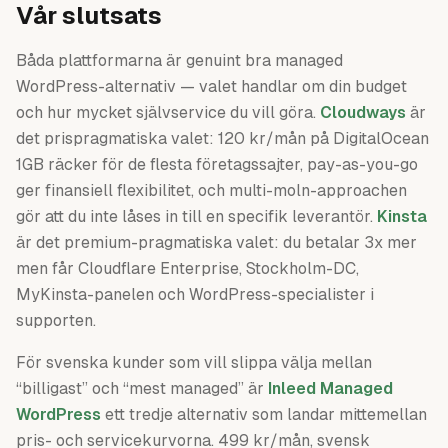
Vår slutsats
Båda plattformarna är genuint bra managed
WordPress-alternativ — valet handlar om din budget
och hur mycket självservice du vill göra.
Cloudways
är
det prispragmatiska valet: 120 kr/mån på DigitalOcean
1GB räcker för de flesta företagssajter, pay-as-you-go
ger finansiell flexibilitet, och multi-moln-approachen
gör att du inte låses in till en specifik leverantör.
Kinsta
är det premium-pragmatiska valet: du betalar 3x mer
men får Cloudflare Enterprise, Stockholm-DC,
MyKinsta-panelen och WordPress-specialister i
supporten.
För svenska kunder som vill slippa välja mellan
“billigast” och “mest managed” är
Inleed Managed
WordPress
ett tredje alternativ som landar mittemellan
pris- och servicekurvorna. 499 kr/mån, svensk