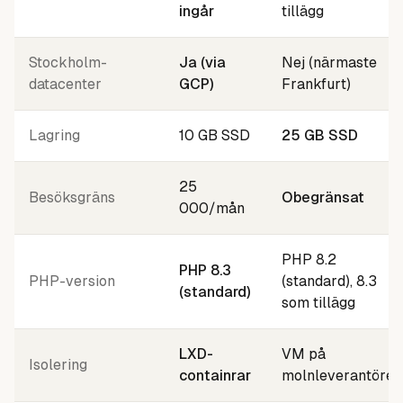
ingår
tillägg
Stockholm-
Ja (via
Nej (närmaste
datacenter
GCP)
Frankfurt)
Lagring
10 GB SSD
25 GB SSD
25
Besöksgräns
Obegränsat
000/mån
PHP 8.2
PHP 8.3
PHP-version
(standard), 8.3
(standard)
som tillägg
LXD-
VM på
Isolering
containrar
molnleverantören