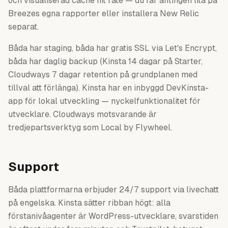
och visualiserad cache hit rate — du får antingen lita på
Breezes egna rapporter eller installera New Relic
separat.
Båda har staging, båda har gratis SSL via Let's Encrypt,
båda har daglig backup (Kinsta 14 dagar på Starter,
Cloudways 7 dagar retention på grundplanen med
tillval att förlänga). Kinsta har en inbyggd DevKinsta-
app för lokal utveckling — nyckelfunktionalitet för
utvecklare. Cloudways motsvarande är
tredjepartsverktyg som Local by Flywheel.
Support
Båda plattformarna erbjuder 24/7 support via livechatt
på engelska. Kinsta sätter ribban högt: alla
förstanivåagenter är WordPress-utvecklare, svarstiden