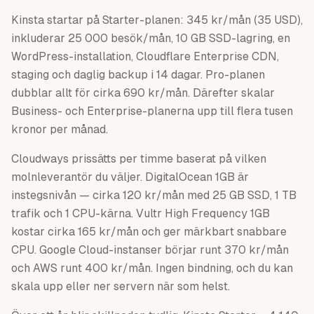
Kinsta startar på Starter-planen: 345 kr/mån (35 USD),
inkluderar 25 000 besök/mån, 10 GB SSD-lagring, en
WordPress-installation, Cloudflare Enterprise CDN,
staging och daglig backup i 14 dagar. Pro-planen
dubblar allt för cirka 690 kr/mån. Därefter skalar
Business- och Enterprise-planerna upp till flera tusen
kronor per månad.
Cloudways prissätts per timme baserat på vilken
molnleverantör du väljer. DigitalOcean 1GB är
instegsnivån — cirka 120 kr/mån med 25 GB SSD, 1 TB
trafik och 1 CPU-kärna. Vultr High Frequency 1GB
kostar cirka 165 kr/mån och ger märkbart snabbare
CPU. Google Cloud-instanser börjar runt 370 kr/mån
och AWS runt 400 kr/mån. Ingen bindning, och du kan
skala upp eller ner servern när som helst.