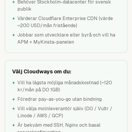
+
Behöver Stockholm-datacenter för svensk
publik
+
Värderar Cloudflare Enterprise CDN (värde
~200 USD/mån fristående)
+
Jobbar som utvecklare eller byrå och vill ha
APM + MyKinsta-panelen
Välj Cloudways om du:
+
Vill ha lägsta möjliga månadskostnad (~120
kr/mån på DO 1GB)
+
Föredrar pay-as-you-go utan bindning
+
Vill välja molnleverantör själv (DO / Vultr /
Linode / AWS / GCP)
+
Är bekväm med SSH, Nginx och basal