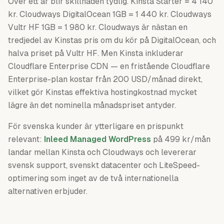
Över ett år blir skillnaden tydlig. Kinsta Starter = 4 140
kr. Cloudways DigitalOcean 1GB = 1 440 kr. Cloudways
Vultr HF 1GB = 1 980 kr. Cloudways är nästan en
tredjedel av Kinstas pris om du kör på DigitalOcean, och
halva priset på Vultr HF. Men Kinsta inkluderar
Cloudflare Enterprise CDN — en fristående Cloudflare
Enterprise-plan kostar från 200 USD/månad direkt,
vilket gör Kinstas effektiva hostingkostnad mycket
lägre än det nominella månadspriset antyder.
För svenska kunder är ytterligare en prispunkt
relevant:
Inleed Managed WordPress
på 499 kr/mån
landar mellan Kinsta och Cloudways och levererar
svensk support, svenskt datacenter och LiteSpeed-
optimering som inget av de två internationella
alternativen erbjuder.