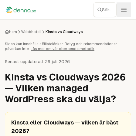
Hoppa till innehåll
Sök...
Webbhotell
Hem
Webbhotell
Kinsta vs Cloudways
Sidan kan innehålla affiliatelänkar. Betyg och rekommendationer
Managed WP
påverkas inte.
Läs mer om vår oberoende metodik
.
Servrar
Senast uppdaterad:
29 juli 2026
Kinsta vs Cloudways 2026
Nätverk
— Vilken managed
Molnlagring
WordPress ska du välja?
Recensioner
Kinsta eller Cloudways — vilken är bäst
Verktyg
2026?