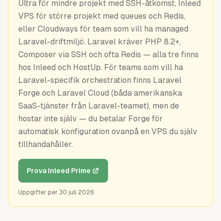
Ultra för mindre projekt med SSH-åtkomst, Inleed
Guider
VPS för större projekt med queues och Redis,
eller Cloudways för team som vill ha managed
Laravel-driftmiljö. Laravel kräver PHP 8.2+,
Composer via SSH och ofta Redis — alla tre finns
hos Inleed och HostUp. För teams som vill ha
Laravel-specifik orchestration finns Laravel
Forge och Laravel Cloud (båda amerikanska
SaaS-tjänster från Laravel-teamet), men de
hostar inte själv — du betalar Forge för
automatisk konfiguration ovanpå en VPS du själv
tillhandahåller.
Prova Inleed Prime
Uppgifter per
30 juli 2026