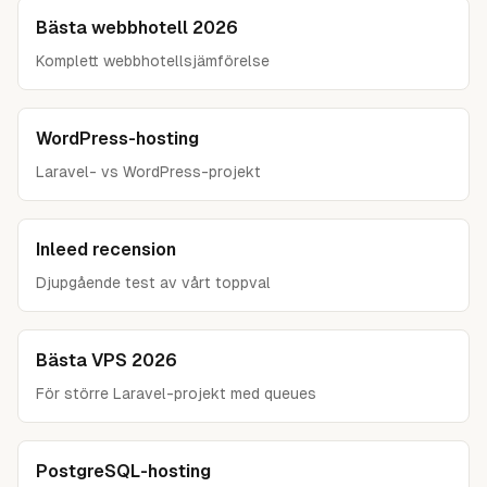
Se VPS-guiden
→
tack vare bättre JSON-stöd och arrays, men MySQL 8 är
Bästa webbhotell 2026
fortfarande ett bra val för enkelhet.
Komplett webbhotellsjämförelse
Se PostgreSQL-hosting-guiden
→
WordPress-hosting
Laravel- vs WordPress-projekt
Inleed recension
Djupgående test av vårt toppval
Bästa VPS 2026
För större Laravel-projekt med queues
PostgreSQL-hosting