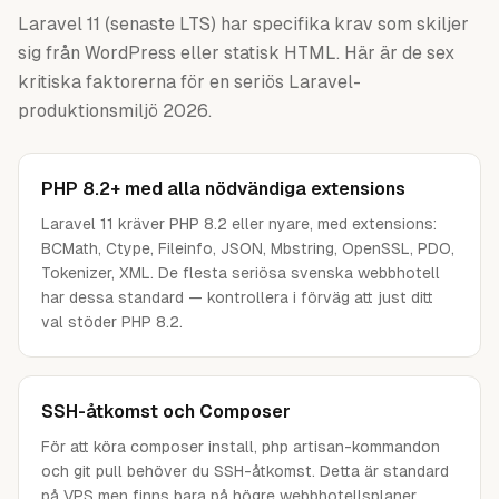
Laravel 11 (senaste LTS) har specifika krav som skiljer
sig från WordPress eller statisk HTML. Här är de sex
kritiska faktorerna för en seriös Laravel-
produktionsmiljö 2026.
PHP 8.2+ med alla nödvändiga extensions
Laravel 11 kräver PHP 8.2 eller nyare, med extensions:
BCMath, Ctype, Fileinfo, JSON, Mbstring, OpenSSL, PDO,
Tokenizer, XML. De flesta seriösa svenska webbhotell
har dessa standard — kontrollera i förväg att just ditt
val stöder PHP 8.2.
SSH-åtkomst och Composer
För att köra composer install, php artisan-kommandon
och git pull behöver du SSH-åtkomst. Detta är standard
på VPS men finns bara på högre webbhotellsplaner.