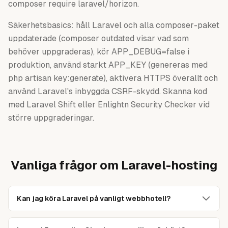
composer require laravel/horizon.
Säkerhetsbasics: håll Laravel och alla composer-paket
uppdaterade (composer outdated visar vad som
behöver uppgraderas), kör APP_DEBUG=false i
produktion, använd starkt APP_KEY (genereras med
php artisan key:generate), aktivera HTTPS överallt och
använd Laravel's inbyggda CSRF-skydd. Skanna kod
med Laravel Shift eller Enlightn Security Checker vid
större uppgraderingar.
Vanliga frågor om Laravel-hosting
Kan jag köra Laravel på vanligt webbhotell?
Ja, om webbhotellet har SSH-åtkomst, Composer, PHP
8.2+ och cron. För mindre Laravel-projekt (under 10 000