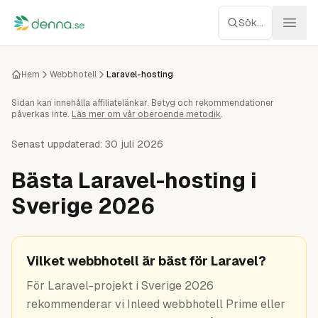
Hoppa till innehåll
Sök...
Webbhotell
Hem
Webbhotell
Laravel-hosting
Sidan kan innehålla affiliatelänkar. Betyg och rekommendationer
Managed WP
påverkas inte.
Läs mer om vår oberoende metodik
.
Servrar
Senast uppdaterad:
30 juli 2026
Bästa Laravel-hosting i
Nätverk
Sverige 2026
Molnlagring
Recensioner
Vilket webbhotell är bäst för Laravel?
För Laravel-projekt i Sverige 2026
Verktyg
rekommenderar vi Inleed webbhotell Prime eller