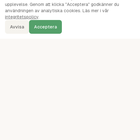
upplevelse. Genom att klicka "Acceptera" godkänner du
användningen av analytiska cookies. Läs mer i vår
integritetspolicy
.
Avvisa
Acceptera
denna.se
Ordentliga oberoende jämförelser av webbhotell, servrar, VPS,
VPN, molnlagring och andra IT-tjänster sedan 2024.
kontakt@denna.se
49
leverantörer jämförda
· mätningar augusti 2026