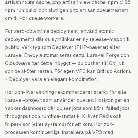
artisan route:cache, php artisan view:cache, npm ci &&
npm run build, och slutligen php artisan queue:restart
om du kör queue workers.
För zero-downtime deployment: använd atomic
deployments där du symlinkar en ny release-mapp till
public. Verktyg som Deployer (PHP-baserat) eller
Laravel Envoy automatiserar detta. Laravel Forge och
Cloudways har detta inbyggt — du pushar till GitHub
och de sköter resten. För egen VPS kan GitHub Actions
+ Deployer vara en elegant kombination.
Horizon-övervakning rekommenderas starkt för alla
Laravel-projekt som använder queues. Horizon ger en
vacker dashboard där du ser jobs som körs, failed jobs,
throughput och runtime-statistik. Kräver Redis och
Supervisor (eller systemd) för att köra Horizon-
processen kontinuerligt. Installera på VPS med