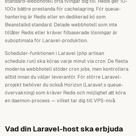
standard-webbhotell ofta tvingar dig till. Redis ger 10-
100x bättre prestanda för cachelagring. För queue-
hantering är Redis eller en dedikerad kö som
Beanstalkd standard. Delade webbhotell som inte
tillåter Redis eller kräver filbaserade lösningar är
suboptimala för Laravel-produktion.
Scheduler-funktionen i Laravel (php artisan
schedule:run) ska köras varje minut via cron. De flesta
moderna webbhotell stöder cron jobs, men kontrollera
alltid innan du väljer leverantör. För större Laravel-
projekt behöver du också Horizon (Laravel:s queue-
övervakning) som kräver Redis och möjlighet att köra
en daemon-process — vilket tar dig till VPS-nivå.
Vad din Laravel-host ska erbjuda