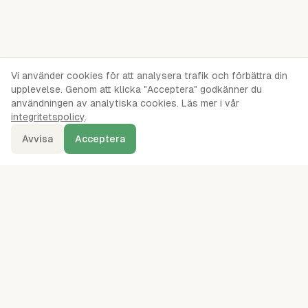
Vi använder cookies för att analysera trafik och förbättra din
upplevelse. Genom att klicka "Acceptera" godkänner du
användningen av analytiska cookies. Läs mer i vår
integritetspolicy
.
Avvisa
Acceptera
denna.se
Ordentliga oberoende jämförelser av webbhotell, servrar, VPS,
VPN, molnlagring och andra IT-tjänster sedan 2024.