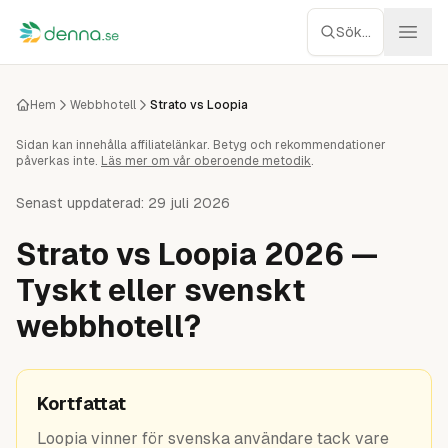
Hoppa till innehåll
Sök...
Webbhotell
Hem
Webbhotell
Strato vs Loopia
Sidan kan innehålla affiliatelänkar. Betyg och rekommendationer
Managed WP
påverkas inte.
Läs mer om vår oberoende metodik
.
Servrar
Senast uppdaterad:
29 juli 2026
Strato vs Loopia 2026 —
Nätverk
Tyskt eller svenskt
Molnlagring
webbhotell?
Recensioner
Kortfattat
Verktyg
Loopia vinner för svenska användare tack vare