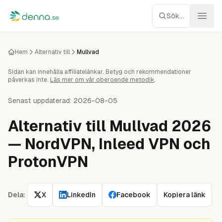
Hoppa till innehåll
Sök...
Webbhotell
Hem
Alternativ till
Mullvad
Sidan kan innehålla affiliatelänkar. Betyg och rekommendationer
Managed WP
påverkas inte.
Läs mer om vår oberoende metodik
.
Servrar
Senast uppdaterad:
2026-08-05
Alternativ till Mullvad 2026
Nätverk
— NordVPN, Inleed VPN och
Molnlagring
ProtonVPN
Recensioner
Dela:
X
LinkedIn
Facebook
Kopiera länk
Verktyg