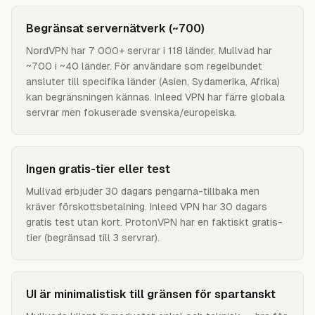
Begränsat servernätverk (~700)
NordVPN har 7 000+ servrar i 118 länder. Mullvad har
~700 i ~40 länder. För användare som regelbundet
ansluter till specifika länder (Asien, Sydamerika, Afrika)
kan begränsningen kännas. Inleed VPN har färre globala
servrar men fokuserade svenska/europeiska.
Ingen gratis-tier eller test
Mullvad erbjuder 30 dagars pengarna-tillbaka men
kräver förskottsbetalning. Inleed VPN har 30 dagars
gratis test utan kort. ProtonVPN har en faktiskt gratis-
tier (begränsad till 3 servrar).
UI är minimalistisk till gränsen för spartanskt