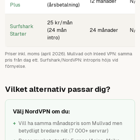
12 månader
N/A
Plus
(årsbetalning)
25 kr/mån
Surfshark
(24 mån
24 månader
N/A
Starter
intro)
Priser inkl. moms (april 2026). Mullvad och Inleed VPN: samma
pris från dag ett. Surfshark/NordVPN: intropris höjs vid
förnyelse.
Vilket alternativ passar dig?
Välj NordVPN om du:
+
Vill ha samma månadspris som Mullvad men
betydligt bredare nät (7 000+ servrar)