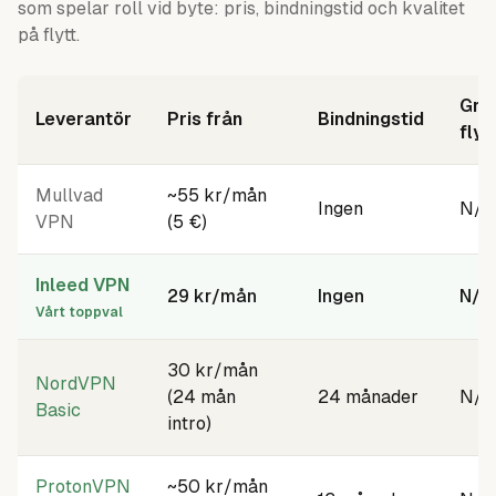
som spelar roll vid byte: pris, bindningstid och kvalitet
på flytt.
Grat
Leverantör
Pris från
Bindningstid
flyt
Alternativ till
Mullvad
: leverantör, pris från, viktigaste s
Mullvad
~55 kr/mån
Ingen
N/A
VPN
(5 €)
Inleed VPN
29 kr/mån
Ingen
N/A
Vårt toppval
30 kr/mån
NordVPN
(24 mån
24 månader
N/A
Basic
intro)
ProtonVPN
~50 kr/mån