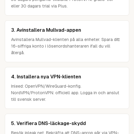
eller 30 dagars trial via Plus.
3. Avinstallera Mullvad-appen
Avinstallera Mullvad-klienten på alla enheter. Spara ditt
16-siffriga konto i lösenordshanteraren ifall du vill
återgå.
4. Installera nya VPN-klienten
Inleed: OpenVPN/WireGuard-konfig.
NordVPN/ProtonVPN: officiell app. Logga in och anslut
till svensk server.
5. Verifiera DNS-läckage-skydd
Besök ipleak.net. Bekräfta att DNS-anrop går via VPN-