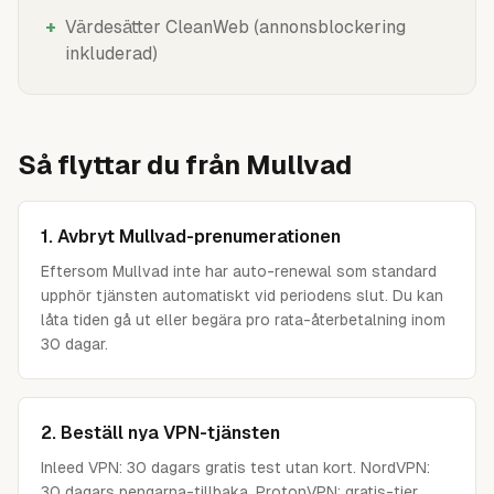
+
Värdesätter CleanWeb (annonsblockering
inkluderad)
Så flyttar du från
Mullvad
1. Avbryt Mullvad-prenumerationen
Eftersom Mullvad inte har auto-renewal som standard
upphör tjänsten automatiskt vid periodens slut. Du kan
låta tiden gå ut eller begära pro rata-återbetalning inom
30 dagar.
2. Beställ nya VPN-tjänsten
Inleed VPN: 30 dagars gratis test utan kort. NordVPN:
30 dagars pengarna-tillbaka. ProtonVPN: gratis-tier