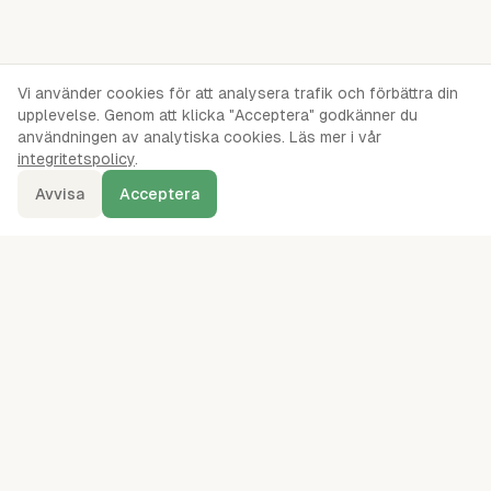
Vi använder cookies för att analysera trafik och förbättra din
upplevelse. Genom att klicka "Acceptera" godkänner du
användningen av analytiska cookies. Läs mer i vår
integritetspolicy
.
Avvisa
Acceptera
denna.se
Ordentliga oberoende jämförelser av webbhotell, servrar, VPS,
VPN, molnlagring och andra IT-tjänster sedan 2024.
kontakt@denna.se