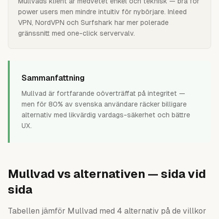
Mullvads klient är medvetet enkel och teknisk — bra för
power users men mindre intuitiv för nybörjare. Inleed
VPN, NordVPN och Surfshark har mer polerade
gränssnitt med one-click servervalv.
Sammanfattning
Mullvad är fortfarande oöverträffat på integritet —
men för 80% av svenska användare räcker billigare
alternativ med likvärdig vardags-säkerhet och bättre
UX.
Mullvad
vs alternativen — sida vid
sida
Tabellen jämför
Mullvad
med
4
alternativ på de villkor