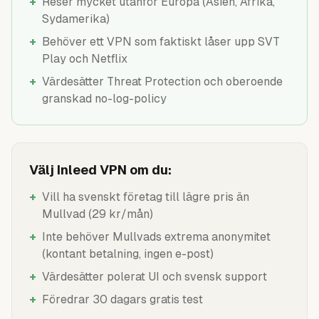
+
Reser mycket utanför Europa (Asien, Afrika,
Sydamerika)
+
Behöver ett VPN som faktiskt låser upp SVT
Play och Netflix
+
Värdesätter Threat Protection och oberoende
granskad no-log-policy
Välj Inleed VPN om du:
+
Vill ha svenskt företag till lägre pris än
Mullvad (29 kr/mån)
+
Inte behöver Mullvads extrema anonymitet
(kontant betalning, ingen e-post)
+
Värdesätter polerat UI och svensk support
+
Föredrar 30 dagars gratis test