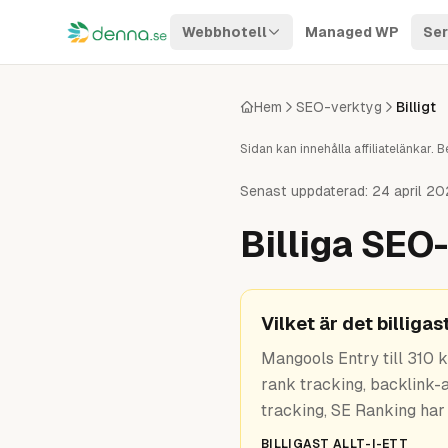
Hoppa till innehåll
Webbhotell
Managed WP
Ser
Hem
SEO-verktyg
Billigt
Sidan kan innehålla affiliatelänkar
Senast uppdaterad:
24 april 2
Billiga SEO
Vilket är det billig
Mangools Entry till 310 
rank tracking, backlink-
tracking, SE Ranking har
BILLIGAST ALLT-I-ETT