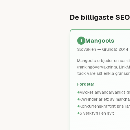
De billigaste SE
Mangools
1
Slovakien
— Grundat 2014
Mangools erbjuder en saml
(rankingövervakning), LinkM
tack vare sitt enkla gränssn
Fördelar
+
Mycket användarvänligt gr
+
KWFinder är ett av markn
+
Konkurrenskraftigt pris j
+
5 verktyg i en svit