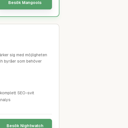
Besök
Mangools
rker sig med möjligheten
och byråer som behöver
 komplett SEO-svit
analys
Besök
Nightwatch