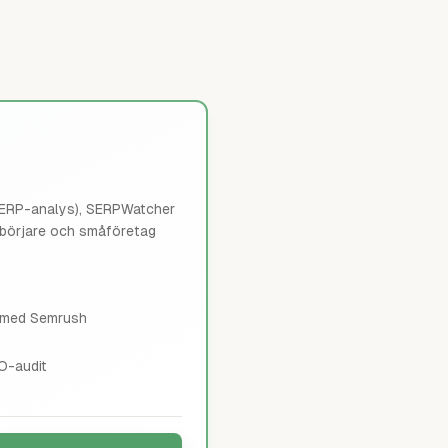
SERP-analys), SERPWatcher
nybörjare och småföretag
t med Semrush
O-audit