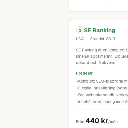
SE Ranking
3
USA
— Grundat 2013
SE Ranking är en komplett 
innehållsoptimering. Erbjude
sökord och frekvens.
Fördelar
+
Komplett SEO-plattform me
+
Flexibel prissättning (beta
+
Bra webbplatsaudit-verkt
+
Innehållsoptimering med A
440
kr
Från
/mån