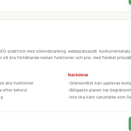
SEO-plattform med sökordsranking, webbplatsaudit, konkurrentanaly
r ett bra förhållande mellan funktioner och pris, med flexibel prissä
Nackdelar
d alla funktioner
-
Gränssnittet kan upplevas komp
la efter behov)
-
Billigaste planen har begränsni
yg
-
Inte lika känt varumärke som 
I