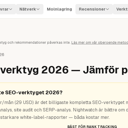
vrar
Nätverk
Molnlagring
Recensioner
Verkt
. Betyg och rekommendationer påverkas inte.
Läs mer om vår oberoende metod
026
-verktyg 2026 — Jämför p
aste SEO-verktyget 2026?
kr/mån (29 USD) är det billigaste kompletta SEO-verktyget
analys, site audit och SERP-analys. Nightwatch är bättre om
 starkare white-label-rapporter — båda kostar mer.
BÄST FÖR RANK TRACKING