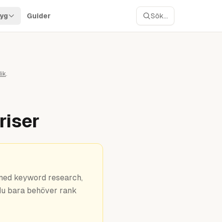
yg
Guider
Sök...
ik
.
riser
 med keyword research,
 du bara behöver rank