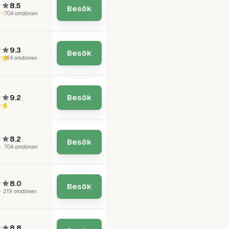
8.5
Besök
2
·
704
omdömen
9.3
Besök
6
·
164
omdömen
Besök
9.2
8.2
Besök
2
·
704
omdömen
8.0
Besök
·
219
omdömen
8.8