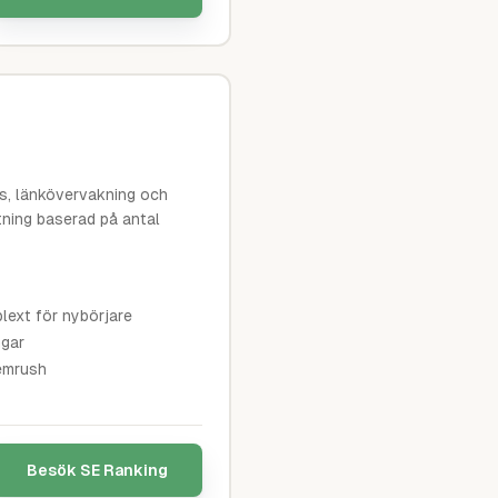
s, länkövervakning och
ttning baserad på antal
lext för nybörjare
ngar
Semrush
Besök
SE Ranking