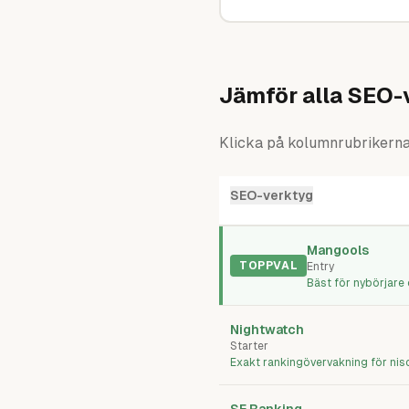
Jämför alla SEO-
Klicka på kolumnrubrikerna f
SEO-verktyg
Jämförelse av 11 planer för seo
Mangools
TOPPVAL
Entry
Bäst för nybörjar
Nightwatch
Starter
Exakt rankingövervakning för nis