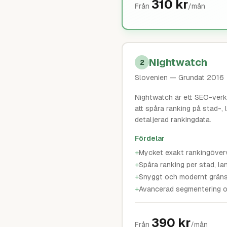
310
kr
Från
/mån
Nightwatch
2
Slovenien
— Grundat 2016
Nightwatch är ett SEO-verk
att spåra ranking på stad-
detaljerad rankingdata.
Fördelar
+
Mycket exakt rankingöver
+
Spåra ranking per stad, la
+
Snyggt och modernt gräns
+
Avancerad segmentering oc
390
kr
Från
/mån