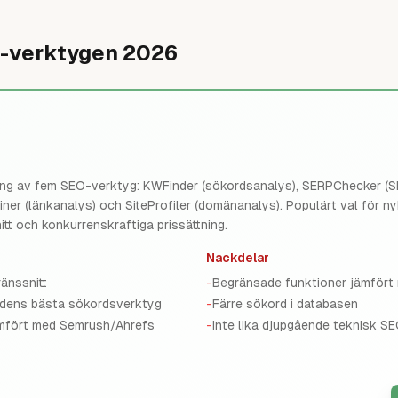
O-verktygen 2026
ing av fem SEO-verktyg: KWFinder (sökordsanalys), SERPChecker (
iner (länkanalys) och SiteProfiler (domänanalys). Populärt val för 
itt och konkurrenskraftiga prissättning.
Nackdelar
änssnitt
-
Begränsade funktioner jämför
adens bästa sökordsverktyg
-
Färre sökord i databasen
ämfört med Semrush/Ahrefs
-
Inte lika djupgående teknisk SE