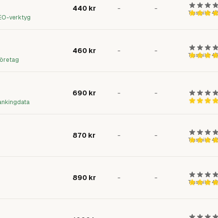
440
kr
-
-
Trustpilot
4,
SEO-verktyg
460
kr
-
-
Trustpilot
4,
företag
690
kr
-
-
ankingdata
870
kr
-
-
Trustpilot
4,
890
kr
-
-
Trustpilot
4,3