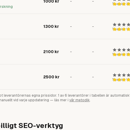
1000
kr
-
-
Trustpilot
2,1
orskning
1300
kr
-
-
Trustpilot
1,7
2100
kr
-
-
Trustpilot
2,1
2500
kr
-
-
Trustpilot
1,7
ot leverantörernas egna prissidor.
1
av
6
leverantörer i tabellen är automatis
manuellt vid varje uppdatering — läs mer i
vår metodik
.
billigt SEO-verktyg