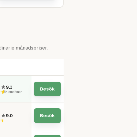
rdinarie månadspriser.
 Sorterad på betyg, högst först.
9.3
Besök
6
·
164
omdömen
Besök
9.0