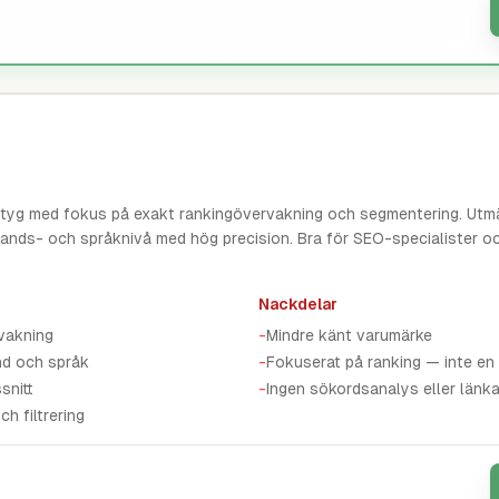
tyg med fokus på exakt rankingövervakning och segmentering. Utmä
, lands- och språknivå med hög precision. Bra för SEO-specialister 
Nackdelar
vakning
-
Mindre känt varumärke
nd och språk
-
Fokuserat på ranking — inte en
snitt
-
Ingen sökordsanalys eller länk
h filtrering