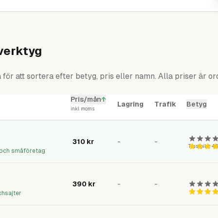
verktyg
ör att sortera efter betyg, pris eller namn. Alla priser är o
Pris/mån
↑
Lagring
Trafik
Betyg
inkl moms
-verktyg — pris per månad inkl moms, vad som ingår och vårt betyg.
310
kr
-
-
Trustpilot
4,
e och småföretag
390
kr
-
-
chsajter