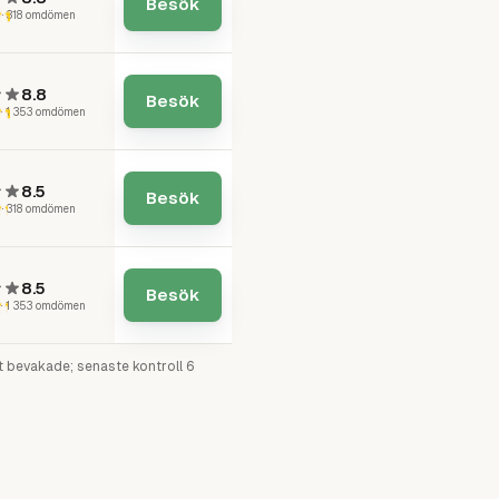
Besök
·
318
omdömen
8.8
Besök
·
1 353
omdömen
8.5
Besök
·
318
omdömen
8.5
Besök
·
1 353
omdömen
kt bevakade; senaste kontroll
6