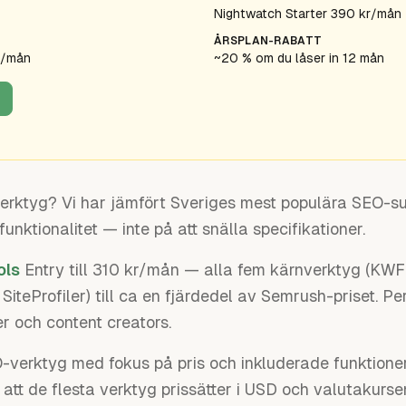
Nightwatch Starter 390 kr/mån
ÅRSPLAN-RABATT
r/mån
~20 % om du låser in 12 mån
-verktyg? Vi har jämfört Sveriges mest populära SEO-
unktionalitet — inte på att snälla specifikationer.
ols
Entry till 310 kr/mån — alla fem kärnverktyg (KW
iteProfiler) till ca en fjärdedel av Semrush-priset. Pe
r och content creators.
verktyg med fokus på pris och inkluderade funktioner. 
att de flesta verktyg prissätter i USD och valutakurse