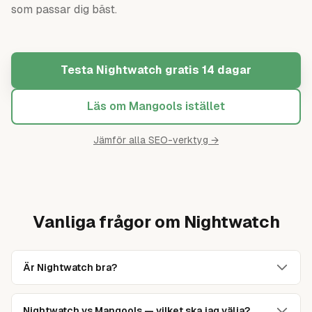
som passar dig bäst.
Testa Nightwatch gratis 14 dagar
Läs om Mangools istället
Jämför alla
SEO-verktyg
→
Vanliga frågor om Nightwatch
Är Nightwatch bra?
Ja, Nightwatch är ett av marknadens mest exakta rank-
tracking-verktyg, med möjlighet att spåra ranking på
Nightwatch vs Mangools — vilket ska jag välja?