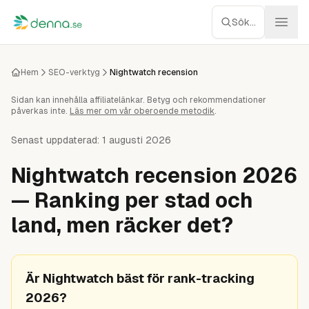
Hoppa till innehåll
Sök...
Webbhotell
Hem
SEO-verktyg
Nightwatch recension
Sidan kan innehålla affiliatelänkar. Betyg och rekommendationer
Managed WP
påverkas inte.
Läs mer om vår oberoende metodik
.
Servrar
Senast uppdaterad:
1 augusti 2026
Nightwatch recension 2026
Nätverk
— Ranking per stad och
Molnlagring
land, men räcker det?
Recensioner
Är Nightwatch bäst för rank-tracking
Verktyg
2026?