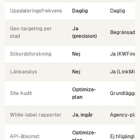
Uppdateringsfrekvens
Daglig
Daglig
Geo-targeting per
Ja
Begränsad
stad
(precision)
Sökordsforskning
Nej
Ja (KWFinde
Länkanalys
Nej
Ja (LinkMine
Optimize-
Site Audit
Grundläggan
plan
White-label rapporter
Ja, ingår
Agency-plan
Optimize-
API-åtkomst
Ej tillgänglig