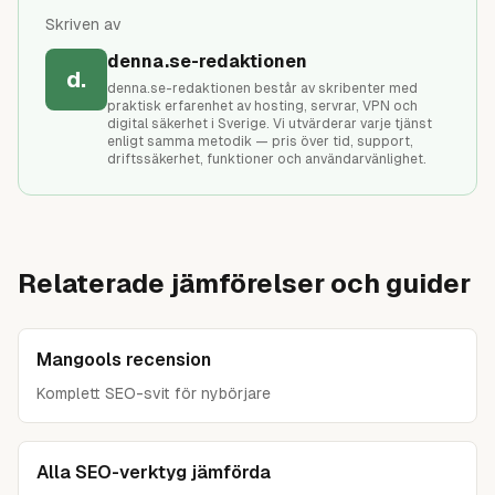
konkurrenter. För komplett SEO-svit med ranking
svensk rankingdata är hög enligt tester.
Skriven av
ingående är Mangools, Semrush eller SE Ranking ofta
bättre totalt. Välj Nightwatch om rankingdata är din
denna.se-redaktionen
viktigaste KPI och du redan har andra verktyg för
d.
denna.se-redaktionen består av skribenter med
sökordsforskning.
praktisk erfarenhet av hosting, servrar, VPN och
digital säkerhet i Sverige. Vi utvärderar varje tjänst
Jämför alla SEO-verktyg
→
enligt samma metodik — pris över tid, support,
driftssäkerhet, funktioner och användarvänlighet.
Relaterade jämförelser och guider
Mangools recension
Komplett SEO-svit för nybörjare
Alla SEO-verktyg jämförda