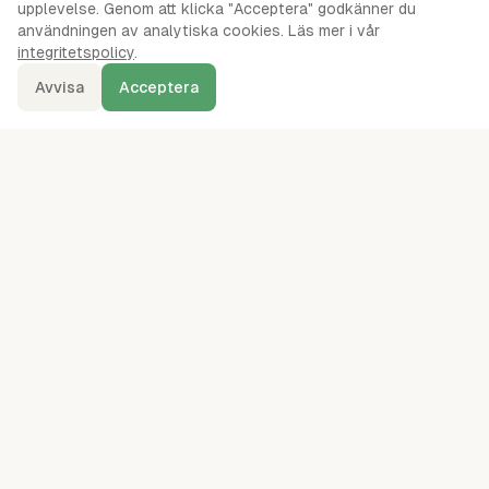
upplevelse. Genom att klicka "Acceptera" godkänner du
användningen av analytiska cookies. Läs mer i vår
integritetspolicy
.
Avvisa
Acceptera
denna.se
Ordentliga oberoende jämförelser av webbhotell, servrar, VPS,
VPN, molnlagring och andra IT-tjänster sedan 2024.
kontakt@denna.se
49
leverantörer jämförda
· mätningar augusti 2026