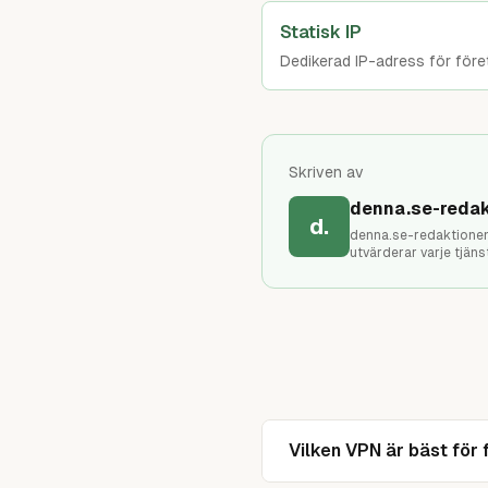
Statisk IP
Dedikerad IP-adress för före
Skriven av
denna.se-redak
d.
denna.se-redaktionen 
utvärderar varje tjän
Vilken VPN är bäst för