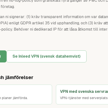
 en no-log-policy som granskats fyra gånger av PwC och Deloi
 företag.
nan ni signerar: (1) kräv transparent information om var data
A) enligt GDPR artikel 35 vid upphandling, och (3) kräv at
licy. Behöver ni dedikerad IP för att låsa åtkomst till inte
g
Se Inleed VPN (svensk datahemvist)
ch jämförelser
VPN med svenska servra
 planer jämförda.
VPN-tjänster med serverplatse