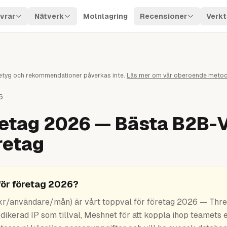
vrar
Nätverk
Molnlagring
Recensioner
Verkt
. Betyg och rekommendationer påverkas inte.
Läs mer om vår oberoende metod
6
retag 2026 — Bästa B2B-
retag
för företag 2026?
kr/användare/mån) är vårt toppval för företag 2026 — Thre
dikerad IP som tillval, Meshnet för att koppla ihop teamet