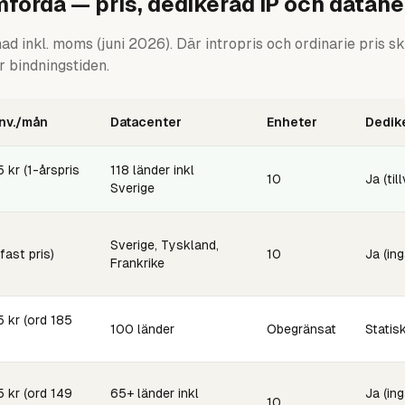
förda — pris, dedikerad IP och datah
 inkl. moms (juni 2026). Där intropris och ordinarie pris sk
r bindningstiden.
anv./mån
Datacenter
Enheter
Dedike
5 kr (1-årspris
118 länder inkl
10
Ja (till
Sverige
Sverige, Tyskland,
fast pris)
10
Ja (ing
Frankrike
5 kr (ord 185
100 länder
Obegränsat
Statisk
5 kr (ord 149
65+ länder inkl
Ja (ing
10