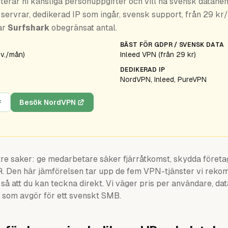
terar ni känsliga personuppgifter och vill ha svensk datahe
 servrar, dedikerad IP som ingår, svensk support, från 29 kr
ar
Surfshark
obegränsat antal.
BÄST FÖR GDPR / SVENSK DATA
nv./mån)
Inleed VPN (från 29 kr)
DEDIKERAD IP
NordVPN, Inleed, PureVPN
Besök NordVPN
tre saker: ge medarbetare säker fjärråtkomst, skydda föret
R. Den här jämförelsen tar upp de fem VPN-tjänster vi reko
l, så att du kan teckna direkt. Vi väger pris per användare, d
 som avgör för ett svenskt SMB.