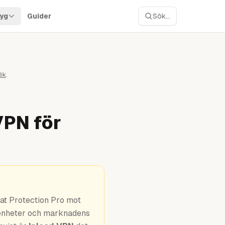
yg
Guider
Sök...
ik
.
VPN för
at Protection Pro mot
s enheter och marknadens