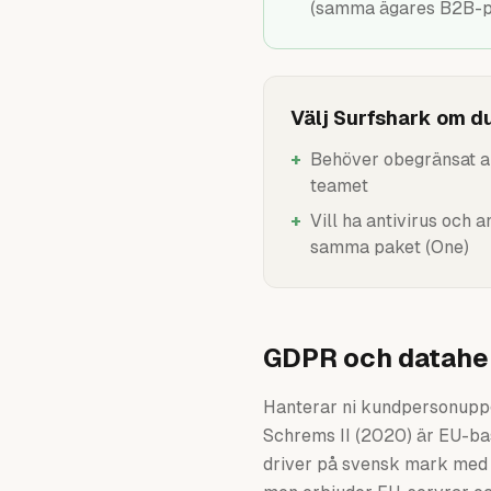
(samma ägares B2B-p
Välj Surfshark om du
+
Behöver obegränsat an
teamet
+
Vill ha antivirus och 
samma paket (One)
GDPR och datahem
Hanterar ni kundpersonuppgi
Schrems II (2020) är EU-bas
driver på svensk mark med s