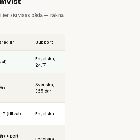
emvist
iljer sig visas båda — räkna
rad IP
Support
Engelska,
val)
24/7
Svenska,
år)
365 dgr
 IP (tillval)
Engelska
år) + port
Engelska