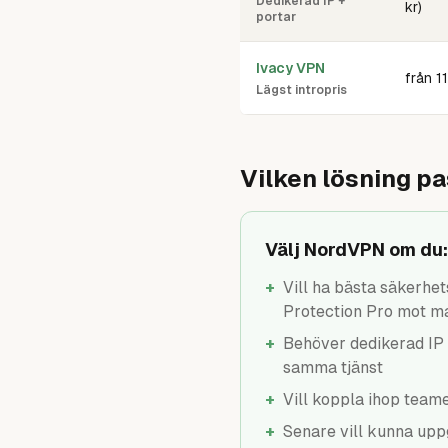
Dedikerad IP +
kr)
portar
Ivacy VPN
från 11
Lägst intropris
Vilken lösning pa
Välj NordVPN om du:
+
Vill ha bästa säkerhe
Protection Pro mot m
+
Behöver dedikerad IP 
samma tjänst
+
Vill koppla ihop tea
+
Senare vill kunna upp