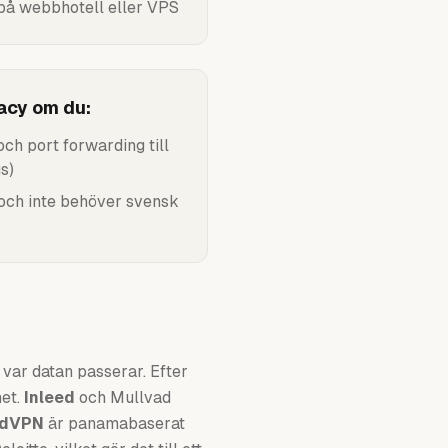
på webbhotell eller VPS
vacy om du:
ch port forwarding till
s)
 och inte behöver svensk
var datan passerar. Efter
het.
Inleed
och Mullvad
rdVPN
är panamabaserat