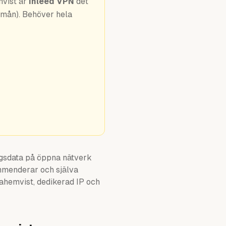
mvist är
Inleed VPN
det
/mån). Behöver hela
agsdata på öppna nätverk
mmenderar och själva
atahemvist, dedikerad IP och