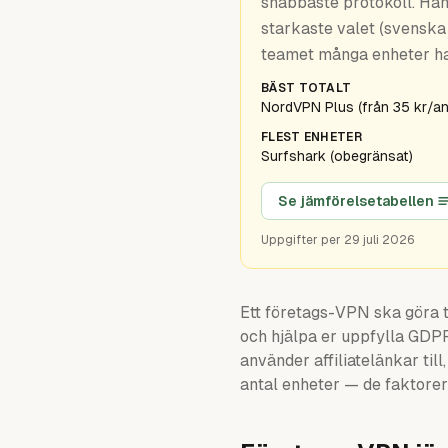
snabbaste protokoll. Han
starkaste valet (svenska
teamet många enheter h
BÄST TOTALT
NordVPN Plus (från 35 kr/a
FLEST ENHETER
Surfshark (obegränsat)
Se jämförelsetabellen
Uppgifter per
29 juli 2026
Ett företags-VPN ska göra 
och hjälpa er uppfylla GDP
använder affiliatelänkar til
antal enheter — de faktorer