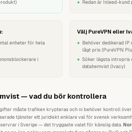
rodukt)
+
Redan är Inleed-kund 
:
Välj PureVPN eller I
tal enheter för hela
+
Behöver dedikerad IP o
lågt pris (PureVPN Plu
annonsblockerare i
+
Söker lägsta intropris
datahemvist (Ivacy)
vist — vad du bör kontrollera
fter måste trafiken krypteras och ni behöver kontroll över 
erade tjänster ett juridiskt enklare val för svensk verksam
ervrar i Sverige — det tryggaste valet för känslig data.
No