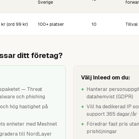
Sverige
forwar
 kr (ord 99 kr)
100+ platser
10
Tillval
ssar ditt företag?
Välj Inleed om du:
tspaketet — Threat
+
Hanterar personuppgif
alware och phishing
datahemvist (GDPR)
och hög hastighet på
+
Vill ha dedikerad IP s
support 365 dagar/år
mets enheter med Meshnet
+
Föredrar fast pris uta
prishöjningar
gradera till NordLayer