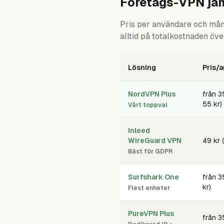
Företags-VPN jäm
Pris per användare och månad
alltid på totalkostnaden öve
Lösning
Pris/
NordVPN Plus
från 3
55 kr)
Vårt toppval
Inleed
WireGuard VPN
49 kr (
Bäst för GDPR
Surfshark One
från 3
kr)
Flest enheter
PureVPN Plus
från 3