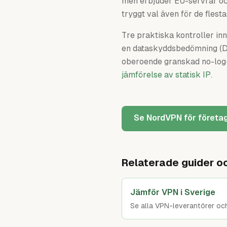
men erbjuder EU-servrar och
tryggt val även för de flesta
Tre praktiska kontroller in
en dataskyddsbedömning (DPI
oberoende granskad no-log-po
jämförelse av statisk IP
.
Se NordVPN för företa
Relaterade guider o
Jämför VPN i Sverige
Se alla VPN-leverantörer och