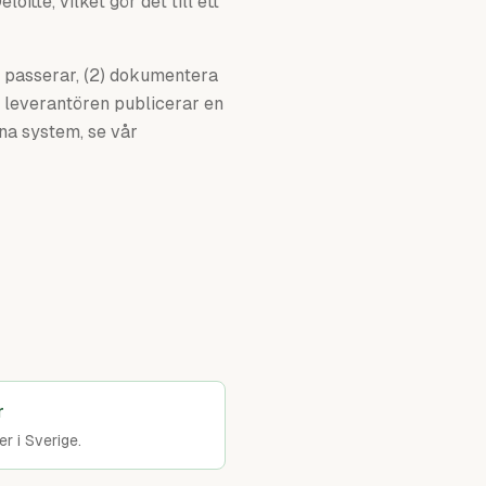
tte, vilket gör det till ett
n passerar, (2) dokumentera
t leverantören publicerar en
rna system, se vår
r
r i Sverige.