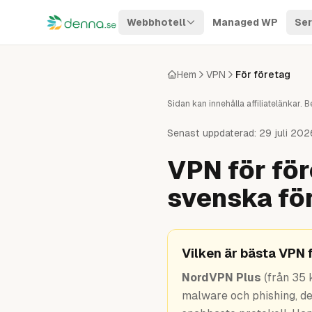
Hoppa till innehåll
Webbhotell
Managed WP
Ser
Hem
VPN
För företag
Sidan kan innehålla affiliatelänkar
Senast uppdaterad:
29 juli 202
VPN för fö
svenska fö
Vilken är bästa VPN 
NordVPN Plus
(från 35 
malware och phishing, de