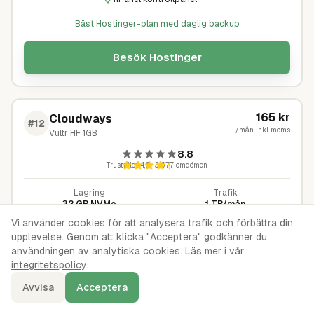
Bäst Hostinger-plan med daglig backup
Besök
Hostinger
165
kr
Cloudways
#
12
/mån inkl moms
Vultr HF 1GB
8.8
Trustpilot
4,6
·
3 677
omdömen
Lagring
Trafik
32 GB NVMe
1 TB/mån
Vi använder cookies för att analysera trafik och förbättra din
VAD INGÅR
upplevelse. Genom att klicka "Acceptera" godkänner du
Pay-as-you-go
användningen av analytiska cookies. Läs mer i vår
Vultr High Frequency CPU
integritetspolicy
.
Managed stack (Nginx, Apache, Redis)
Avvisa
Acceptera
Gratis staging