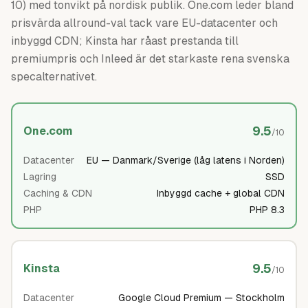
10) med tonvikt på nordisk publik. One.com leder bland
prisvärda allround-val tack vare EU-datacenter och
inbyggd CDN; Kinsta har råast prestanda till
premiumpris och Inleed är det starkaste rena svenska
specalternativet.
9.5
One.com
/10
Datacenter
EU — Danmark/Sverige (låg latens i Norden)
Lagring
SSD
Caching & CDN
Inbyggd cache + global CDN
PHP
PHP 8.3
9.5
Kinsta
/10
Datacenter
Google Cloud Premium — Stockholm