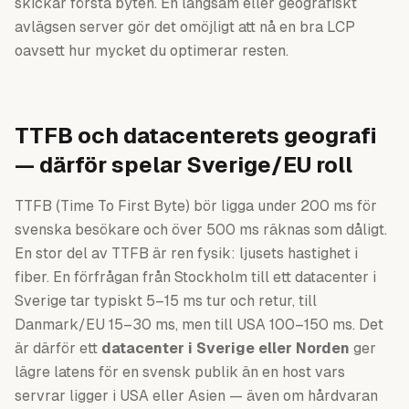
skickar första byten. En långsam eller geografiskt
avlägsen server gör det omöjligt att nå en bra LCP
oavsett hur mycket du optimerar resten.
TTFB och datacenterets geografi
— därför spelar Sverige/EU roll
TTFB (Time To First Byte) bör ligga under 200 ms för
svenska besökare och över 500 ms räknas som dåligt.
En stor del av TTFB är ren fysik: ljusets hastighet i
fiber. En förfrågan från Stockholm till ett datacenter i
Sverige tar typiskt 5–15 ms tur och retur, till
Danmark/EU 15–30 ms, men till USA 100–150 ms. Det
är därför ett
datacenter i Sverige eller Norden
ger
lägre latens för en svensk publik än en host vars
servrar ligger i USA eller Asien — även om hårdvaran