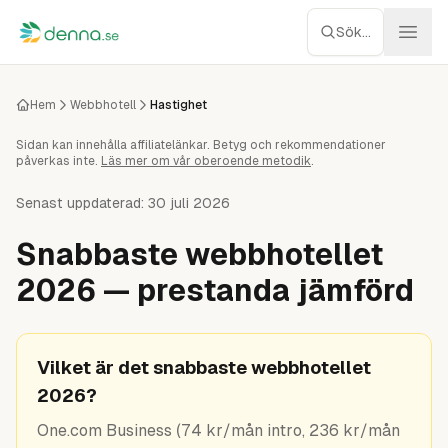
Hoppa till innehåll
Sök...
Webbhotell
Hem
Webbhotell
Hastighet
Sidan kan innehålla affiliatelänkar. Betyg och rekommendationer
Managed WP
påverkas inte.
Läs mer om vår oberoende metodik
.
Servrar
Senast uppdaterad:
30 juli 2026
Snabbaste webbhotellet
Nätverk
2026 — prestanda jämförd
Molnlagring
Recensioner
Vilket är det snabbaste webbhotellet
2026?
Verktyg
One.com Business (74 kr/mån intro, 236 kr/mån