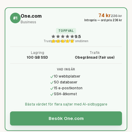
74
kr
One.com
236
kr
#
1
Intropris — ord pris
236
kr
Business
TOPPVAL
9.5
Trustpilot
4,4
·
24 727
omdömen
Lagring
Trafik
100 GB SSD
Obegränsad (fair use)
VAD INGÅR
10 webbplatser
50 databaser
15 e-postkonton
SSH-åtkomst
Bästa värdet för flera sajter med AI-sidbyggare
Besök
One.com