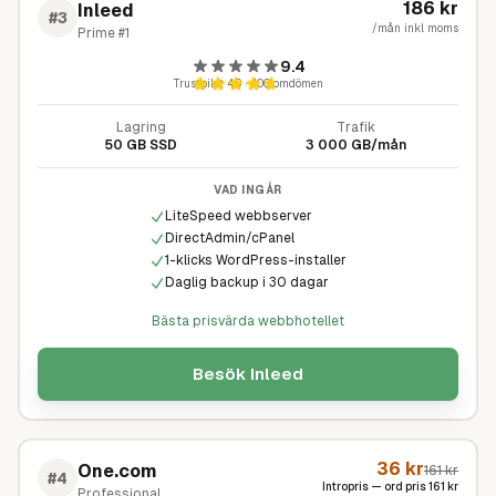
186
kr
Inleed
#
3
/mån inkl moms
Prime #1
9.4
Trustpilot
4,9
·
400
omdömen
Lagring
Trafik
50 GB SSD
3 000 GB/mån
VAD INGÅR
LiteSpeed webbserver
DirectAdmin/cPanel
1-klicks WordPress-installer
Daglig backup i 30 dagar
Bästa prisvärda webbhotellet
Besök
Inleed
36
kr
One.com
161
kr
#
4
Intropris — ord pris
161
kr
Professional