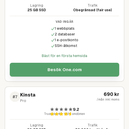
Lagring
Trafik
25 GB SSD
Obegränsad (fair use)
VAD INGÅR
1 webbplats
2 databaser
1 e-postkonto
SSH-åtkomst
Bäst för en första hemsida
Besök
One.com
690
kr
Kinsta
#
7
/mån inkl moms
Pro
9.2
Trustpilot
4,7
·
1 126
omdömen
Lagring
Trafik