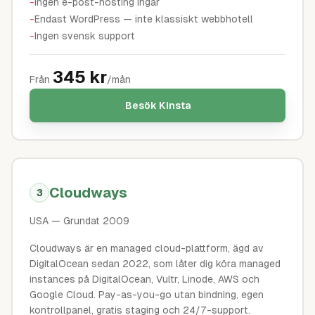
-
Ingen e-post-hosting ingår
-
Endast WordPress — inte klassiskt webbhotell
-
Ingen svensk support
345
kr
Från
/mån
Besök
Kinsta
Cloudways
3
USA
— Grundat 2009
Cloudways är en managed cloud-plattform, ägd av
DigitalOcean sedan 2022, som låter dig köra managed
instances på DigitalOcean, Vultr, Linode, AWS och
Google Cloud. Pay-as-you-go utan bindning, egen
kontrollpanel, gratis staging och 24/7-support.