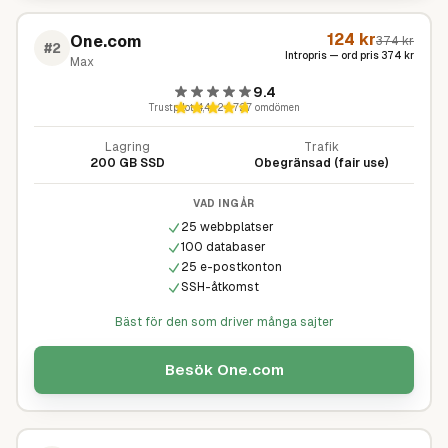
124
kr
One.com
374
kr
#
2
Intropris — ord pris
374
kr
Max
9.4
Trustpilot
4,4
·
24 727
omdömen
Lagring
Trafik
200 GB SSD
Obegränsad (fair use)
VAD INGÅR
25 webbplatser
100 databaser
25 e-postkonton
SSH-åtkomst
Bäst för den som driver många sajter
Besök
One.com