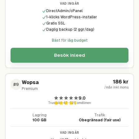
VAD INGÅR
DirectAdmin/cPanel
1-klicks WordPress-installer
Gratis SSL
Daglig backup (2 ggr/dag)
Bäst för låg budget
Besök
Inleed
186
kr
Wopsa
#
9
/mån inkl moms
Premium
9.0
Trustpilot
4,7
·
225
omdömen
Lagring
Trafik
100 GB
Obegränsad (fair use)
VAD INGÅR