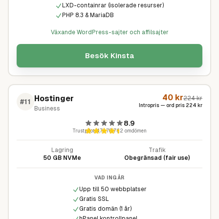
LXD-containrar (isolerade resurser)
PHP 8.3 & MariaDB
Växande WordPress-sajter och affilsajter
Besök
Kinsta
40
kr
Hostinger
224
kr
#
11
Intropris — ord pris
224
kr
Business
8.9
Trustpilot
4,7
·
70 762
omdömen
Lagring
Trafik
50 GB NVMe
Obegränsad (fair use)
VAD INGÅR
Upp till 50 webbplatser
Gratis SSL
Gratis domän (1 år)
hPanel kontrollpanel