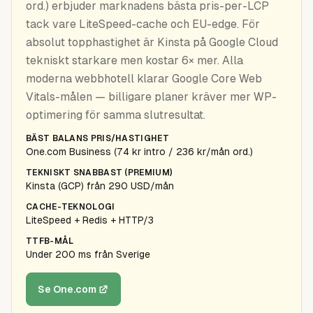
ord.) erbjuder marknadens bästa pris-per-LCP
Guider
tack vare LiteSpeed-cache och EU-edge. För
absolut topphastighet är Kinsta på Google Cloud
tekniskt starkare men kostar 6× mer. Alla
moderna webbhotell klarar Google Core Web
Vitals-målen — billigare planer kräver mer WP-
optimering för samma slutresultat.
BÄST BALANS PRIS/HASTIGHET
One.com Business (74 kr intro / 236 kr/mån ord.)
TEKNISKT SNABBAST (PREMIUM)
Kinsta (GCP) från 290 USD/mån
CACHE-TEKNOLOGI
LiteSpeed + Redis + HTTP/3
TTFB-MÅL
Under 200 ms från Sverige
Se One.com