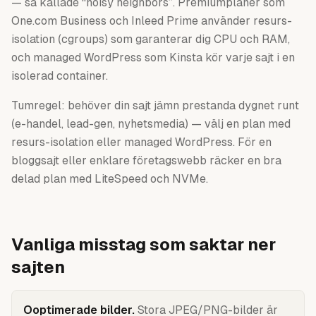
— så kallade “noisy neighbors”. Premiumplaner som
One.com Business och Inleed Prime använder resurs-
isolation (cgroups) som garanterar dig CPU och RAM,
och managed WordPress som Kinsta kör varje sajt i en
isolerad container.
Tumregel: behöver din sajt jämn prestanda dygnet runt
(e-handel, lead-gen, nyhetsmedia) — välj en plan med
resurs-isolation eller managed WordPress. För en
bloggsajt eller enklare företagswebb räcker en bra
delad plan med LiteSpeed och NVMe.
Vanliga misstag som saktar ner
sajten
Ooptimerade bilder
.
Stora JPEG/PNG-bilder är