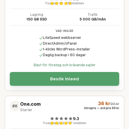
Trustpilot
4,9
·
400
omdömen
Lagring
Trafik
150 GB SSD
5 000 GB/mån
VAD INGÅR
LiteSpeed webbserver
DirectAdmin/cPanel
1-klicks WordPress-installer
Daglig backup i 60 dagar
Bäst för företag och krävande sajter
Besök
Inleed
36
kr
One.com
99
kr
#
6
Intropris — ord pris
99
kr
Starter
9.3
Trustpilot
4,4
·
24 727
omdömen