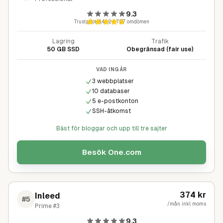
9.3
Trustpilot
4,4
·
24 727
omdömen
Lagring
Trafik
50 GB SSD
Obegränsad (fair use)
VAD INGÅR
3 webbplatser
10 databaser
5 e-postkonton
SSH-åtkomst
Bäst för bloggar och upp till tre sajter
Besök
One.com
374
kr
Inleed
#
5
/mån inkl moms
Prime #3
9.3