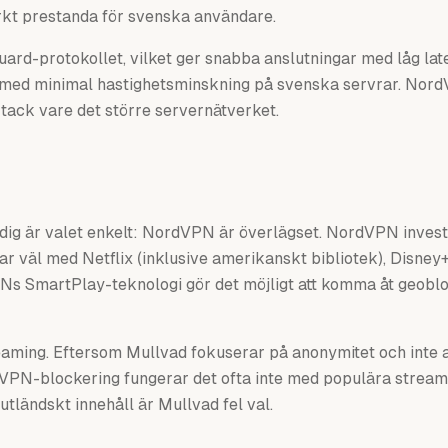
rkt prestanda för svenska användare.
ard-protokollet, vilket ger snabba anslutningar med låg late
 med minimal hastighetsminskning på svenska servrar. NordV
 tack vare det större servernätverket.
 dig är valet enkelt: NordVPN är överlägset. NordVPN investe
r väl med Netflix (inklusive amerikanskt bibliotek), Disney+
Ns SmartPlay-teknologi gör det möjligt att komma åt geobloc
reaming. Eftersom Mullvad fokuserar på anonymitet och inte ak
 VPN-blockering fungerar det ofta inte med populära stream
utländskt innehåll är Mullvad fel val.