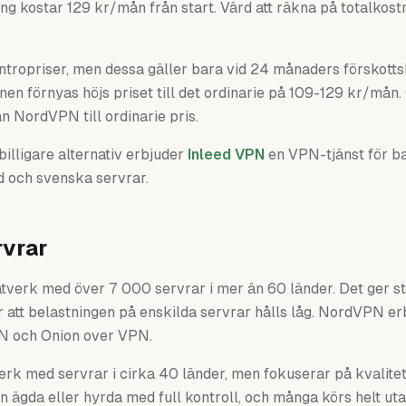
ng kostar 129 kr/mån från start. Värd att räkna på totalkost
tropriser, men dessa gäller bara vid 24 månaders förskotts
en förnyas höjs priset till det ordinarie på 109-129 kr/mån
n NordVPN till ordinarie pris.
illigare alternativ erbjuder
Inleed VPN
en VPN-tjänst för b
d och svenska servrar.
rvrar
erk med över 7 000 servrar i mer än 60 länder. Det ger stor f
 att belastningen på enskilda servrar hålls låg. NordVPN er
N och Onion over VPN.
erk med servrar i cirka 40 länder, men fokuserar på kvalitet 
n ägda eller hyrda med full kontroll, och många körs helt ut