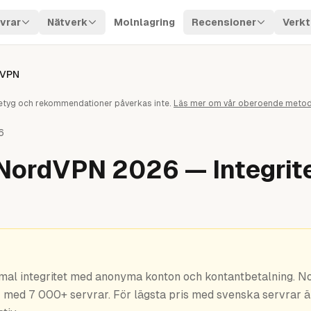
vrar
Nätverk
Molnlagring
Recensioner
Verkt
dVPN
. Betyg och rekommendationer påverkas inte.
Läs mer om vår oberoende metod
6
NordVPN 2026 — Integrite
?
imal integritet med anonyma konton och kontantbetalning. N
 med 7 000+ servrar. För lägsta pris med svenska servrar 