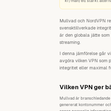
kr/mån) ett starkt alterna
Mullvad och NordVPN repr
svensktillverkade integr
är den globala jätte som 
streaming.
I denna jämförelse går vi
avgöra vilken VPN som pa
integritet eller maximal f
Vilken VPN ger b
Mullvad är branschledande n
genererat kontonummer och 