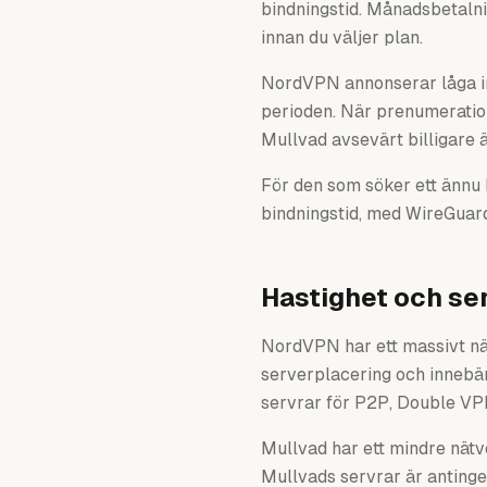
bindningstid. Månadsbetalni
innan du väljer plan.
NordVPN annonserar låga in
perioden. När prenumeration
Mullvad avsevärt billigare ä
För den som söker ett ännu b
bindningstid, med WireGuar
Hastighet och se
NordVPN har ett massivt nätv
serverplacering och innebär
servrar för P2P, Double VP
Mullvad har ett mindre nätv
Mullvads servrar är antinge