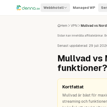
Hoppa till innehåll
Webbhotell
Managed WP
Ser
Hem
VPN
Mullvad vs Nor
Sidan kan innehålla affiliatelänkar
Senast uppdaterad:
29 juli 202
Mullvad vs 
funktioner
Kortfattat
Mullvad är bäst för max
streaming och funktioner