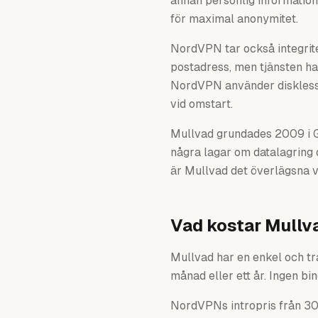
annan personlig information
för maximal anonymitet.
NordVPN tar också integrite
postadress, men tjänsten ha
NordVPN använder diskless-s
vid omstart.
Mullvad grundades 2009 i G
några lagar om datalagring 
är Mullvad det överlägsna v
Vad kostar Mullv
Mullvad har en enkel och tr
månad eller ett år. Ingen bin
NordVPNs intropris från 30 