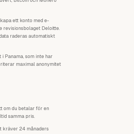
kuvert, Bitcoin och Monero
skapa ett konto med e-
 revisionsbolaget Deloitte.
 data raderas automatiskt
 i Panama, som inte har
oriterar maximal anonymitet
t om du betalar för en
lltid samma pris.
set kräver 24 månaders