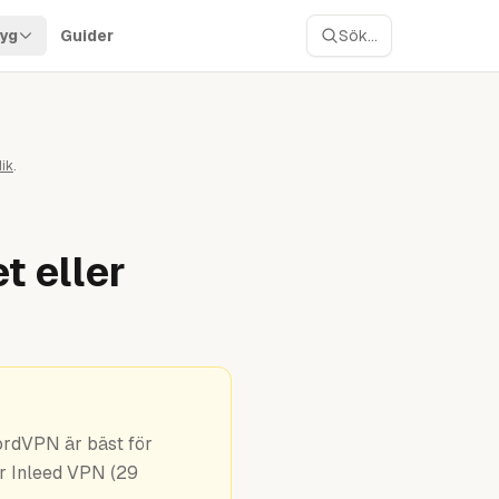
yg
Guider
Sök...
ik
.
t eller
ordVPN är bäst för
är Inleed VPN (29