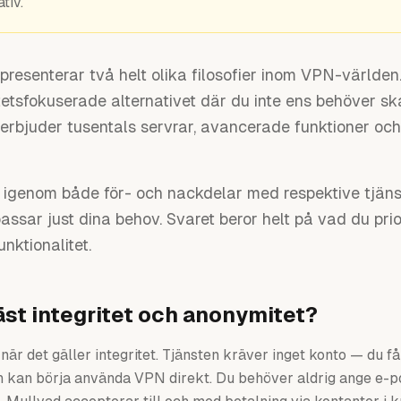
tiv.
esenterar två helt olika filosofier inom VPN-världen
itetsfokuserade alternativet där du inte ens behöver s
erbjuder tusentals servrar, avancerade funktioner och 
 igenom både för- och nackdelar med respektive tjänst
ssar just dina behov. Svaret beror helt på vad du prio
unktionalitet.
äst integritet och anonymitet?
är det gäller integritet. Tjänsten kräver inget konto — du f
kan börja använda VPN direkt. Du behöver aldrig ange e-p