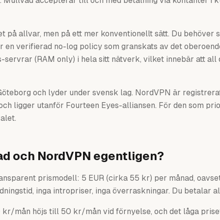
. Mullvad accepterar till och med betalning via kontanter i 
t på allvar, men på ett mer konventionellt sätt. Du behöver 
r en verifierad no-log policy som granskats av det oberoende
ervrar (RAM only) i hela sitt nätverk, vilket innebär att all
öteborg och lyder under svensk lag. NordVPN är registrerat
och ligger utanför Fourteen Eyes-alliansen. För den som pri
alet.
ad och NordVPN egentligen?
ansparent prismodell: 5 EUR (cirka 55 kr) per månad, oavset
dningstid, inga intropriser, inga överraskningar. Du betalar a
kr/mån höjs till 50 kr/mån vid förnyelse, och det låga pri