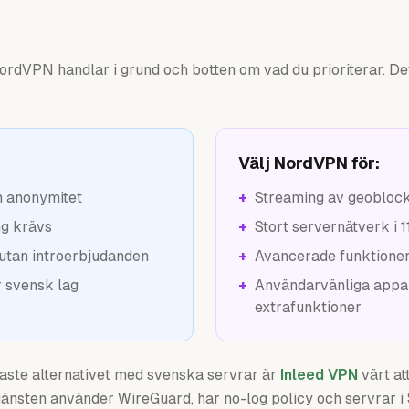
rdVPN handlar i grund och botten om vad du prioriterar. Det 
Välj NordVPN för:
h anonymitet
+
Streaming av geoblock
ng krävs
+
Stort servernätverk i 1
 utan introerbjudanden
+
Avancerade funktioner
 svensk lag
+
Användarvänliga app
extrafunktioner
gaste alternativet med svenska servrar är
Inleed VPN
värt at
jänsten använder WireGuard, har no-log policy och servrar i