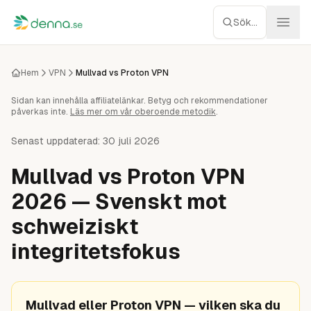
Hoppa till innehåll
Sök...
Webbhotell
Hem
VPN
Mullvad vs Proton VPN
Sidan kan innehålla affiliatelänkar. Betyg och rekommendationer
Managed WP
påverkas inte.
Läs mer om vår oberoende metodik
.
Servrar
Senast uppdaterad:
30 juli 2026
Mullvad vs Proton VPN
Nätverk
2026 — Svenskt mot
Molnlagring
schweiziskt
integritetsfokus
Recensioner
Verktyg
Mullvad eller Proton VPN — vilken ska du