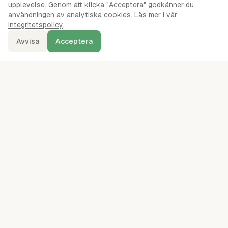
upplevelse. Genom att klicka "Acceptera" godkänner du
användningen av analytiska cookies. Läs mer i vår
integritetspolicy
.
Avvisa
Acceptera
denna.se
Ordentliga oberoende jämförelser av webbhotell, servrar, VPS,
VPN, molnlagring och andra IT-tjänster sedan 2024.
kontakt@denna.se
49
leverantörer jämförda
· mätningar augusti 2026