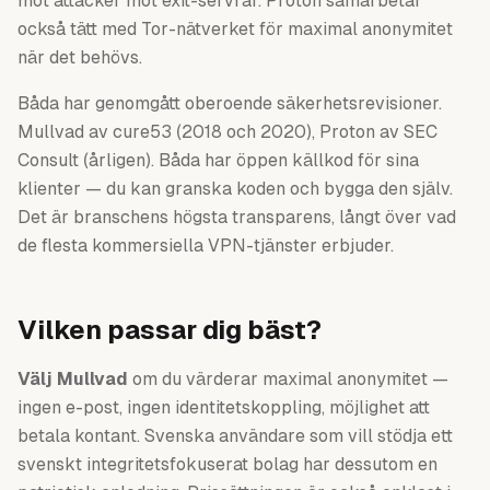
mot attacker mot exit-servrar. Proton samarbetar
också tätt med Tor-nätverket för maximal anonymitet
när det behövs.
Båda har genomgått oberoende säkerhetsrevisioner.
Mullvad av cure53 (2018 och 2020), Proton av SEC
Consult (årligen). Båda har öppen källkod för sina
klienter — du kan granska koden och bygga den själv.
Det är branschens högsta transparens, långt över vad
de flesta kommersiella VPN-tjänster erbjuder.
Vilken passar dig bäst?
Välj Mullvad
om du värderar maximal anonymitet —
ingen e-post, ingen identitetskoppling, möjlighet att
betala kontant. Svenska användare som vill stödja ett
svenskt integritetsfokuserat bolag har dessutom en