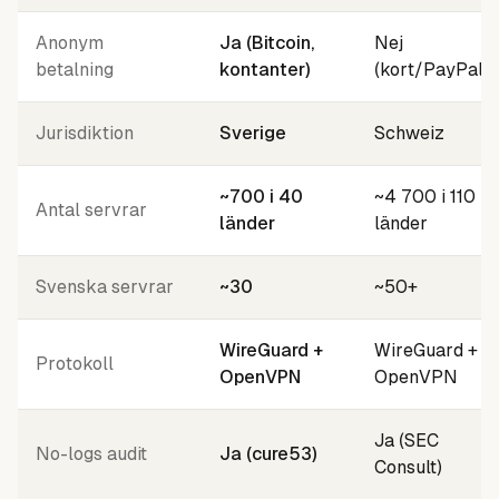
Anonym
Ja (Bitcoin,
Nej
betalning
kontanter)
(kort/PayPal)
Jurisdiktion
Sverige
Schweiz
~700 i 40
~4 700 i 110
Antal servrar
länder
länder
Svenska servrar
~30
~50+
WireGuard +
WireGuard +
Protokoll
OpenVPN
OpenVPN
Ja (SEC
No-logs audit
Ja (cure53)
Consult)