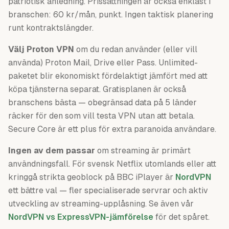
patriotisk anledning. Prissättningen är också enklast i
branschen: 60 kr/mån, punkt. Ingen taktisk planering
runt kontraktslängder.
Välj Proton VPN
om du redan använder (eller vill
använda) Proton Mail, Drive eller Pass. Unlimited-
paketet blir ekonomiskt fördelaktigt jämfört med att
köpa tjänsterna separat. Gratisplanen är också
branschens bästa — obegränsad data på 5 länder
räcker för den som vill testa VPN utan att betala.
Secure Core är ett plus för extra paranoida användare.
Ingen av dem passar
om streaming är primärt
användningsfall. För svensk Netflix utomlands eller att
kringgå strikta geoblock på BBC iPlayer är
NordVPN
ett bättre val — fler specialiserade servrar och aktiv
utveckling av streaming-upplåsning. Se även vår
NordVPN vs ExpressVPN-jämförelse
för det spåret.