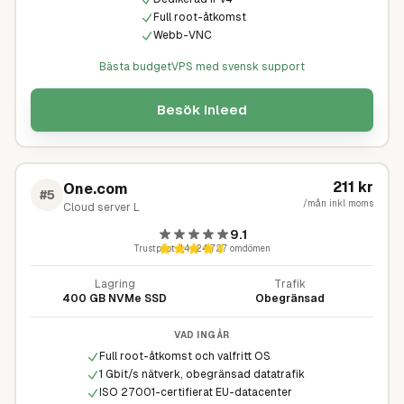
Full root-åtkomst
Webb-VNC
Bästa budgetVPS med svensk support
Besök
Inleed
211
kr
One.com
#
5
/mån inkl moms
Cloud server L
9.1
Trustpilot
4,4
·
24 727
omdömen
Lagring
Trafik
400 GB NVMe SSD
Obegränsad
VAD INGÅR
Full root-åtkomst och valfritt OS
1 Gbit/s nätverk, obegränsad datatrafik
ISO 27001-certifierat EU-datacenter