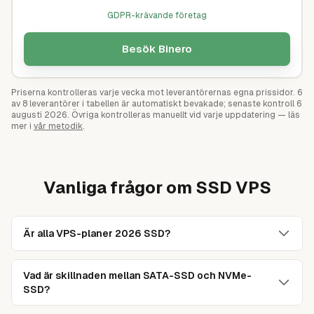
GDPR-krävande företag
Besök
Binero
Priserna kontrolleras varje vecka mot leverantörernas egna prissidor.
6
av
8
leverantörer i tabellen är automatiskt bevakade; senaste kontroll
6
augusti 2026
. Övriga kontrolleras manuellt vid varje uppdatering — läs
mer i
vår metodik
.
Vanliga frågor om SSD VPS
Är alla VPS-planer 2026 SSD?
Ja, praktiskt taget. SSD är standard i moderna VPS-
erbjudanden 2026 — bara extrema lågpris- eller
Vad är skillnaden mellan SATA-SSD och NVMe-
arkivtjänster använder fortfarande HDD. Skillnaden ligger
SSD?
i vilken typ av SSD: SATA-SSD (äldre, billigare,
SATA-SSD: ca 550 MB/s läshastighet, 75 000-90 000