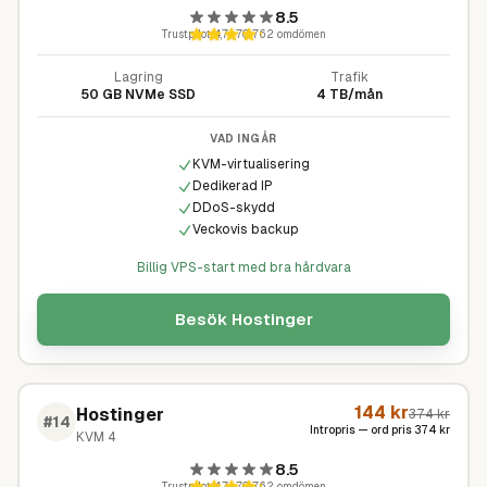
8.5
Trustpilot
4,7
·
70 762
omdömen
Lagring
Trafik
50 GB NVMe SSD
4 TB/mån
VAD INGÅR
KVM-virtualisering
Dedikerad IP
DDoS-skydd
Veckovis backup
Billig VPS-start med bra hårdvara
Besök
Hostinger
144
kr
Hostinger
374
kr
#
14
Intropris — ord pris
374
kr
KVM 4
8.5
Trustpilot
4,7
·
70 762
omdömen