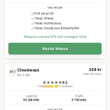
VAD INGÅR
Fritt val av OS
Tillval: cPanel
Tillval: Softaculous
Tillval: CloudLinux & Imunify360
Billigaste svenska VPS med managed-tillval
Besök
Wopsa
324
kr
Cloudways
#
17
/mån inkl moms
DO 2 GB
8.2
Trustpilot
4,6
·
3 677
omdömen
Lagring
Trafik
50 GB SSD
2 TB/mån
VAD INGÅR