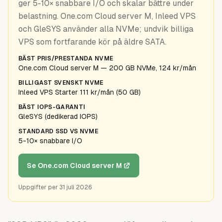
ger 5-10× snabbare I/O och skalar bättre under
Guider
belastning. One.com Cloud server M, Inleed VPS
och GleSYS använder alla NVMe; undvik billiga
VPS som fortfarande kör på äldre SATA.
BÄST PRIS/PRESTANDA NVME
One.com Cloud server M — 200 GB NVMe, 124 kr/mån
BILLIGAST SVENSKT NVME
Inleed VPS Starter 111 kr/mån (50 GB)
BÄST IOPS-GARANTI
GleSYS (dedikerad IOPS)
STANDARD SSD VS NVME
5-10× snabbare I/O
Se One.com Cloud server M
Uppgifter per
31 juli 2026