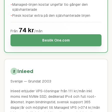
-
Managed-linjen kostar ungefär tio gånger den
självhanterade
-
Plesk kostar extra på den självhanterade linjen
74
kr
Från
/mån
Besök
One.com
Inleed
2
Sverige
— Grundat 2003
Inleed erbjuder VPS-lösningar från 111 kr/mån inkl
moms med NVMe SSD, dedikerad IPv4 och full root-
åtkomst. Ingen bindningstid, svensk support 365
dagar/år och möjlighet till Managed VPS (+374 kr/mån