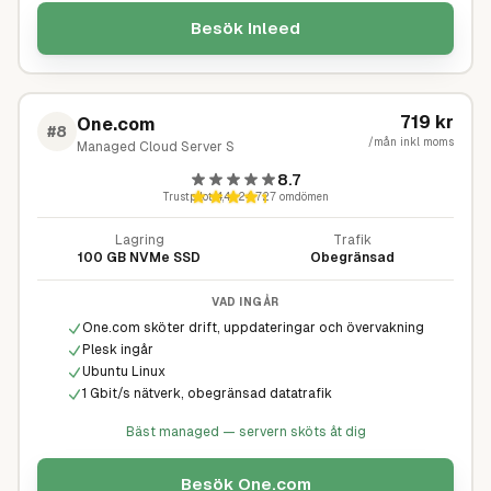
Besök
Inleed
719
kr
One.com
#
8
/mån inkl moms
Managed Cloud Server S
8.7
Trustpilot
4,4
·
24 727
omdömen
Lagring
Trafik
100 GB NVMe SSD
Obegränsad
VAD INGÅR
One.com sköter drift, uppdateringar och övervakning
Plesk ingår
Ubuntu Linux
1 Gbit/s nätverk, obegränsad datatrafik
Bäst managed — servern sköts åt dig
Besök
One.com