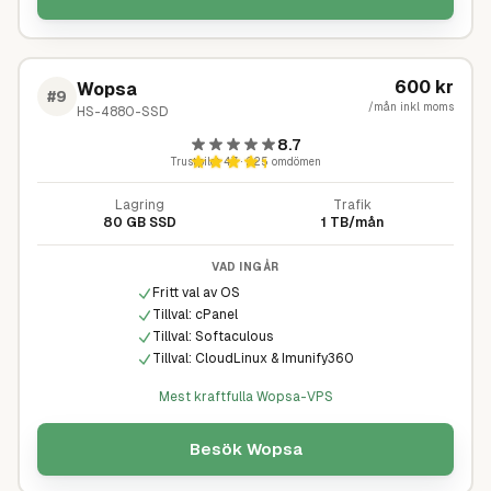
600
kr
Wopsa
#
9
/mån inkl moms
HS-4880-SSD
8.7
Trustpilot
4,7
·
225
omdömen
Lagring
Trafik
80 GB SSD
1 TB/mån
VAD INGÅR
Fritt val av OS
Tillval: cPanel
Tillval: Softaculous
Tillval: CloudLinux & Imunify360
Mest kraftfulla Wopsa-VPS
Besök
Wopsa