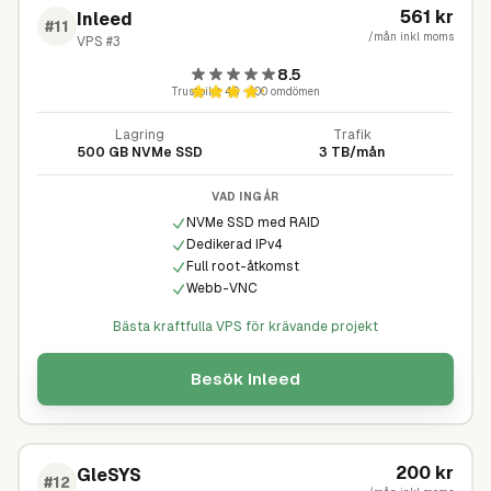
561
kr
Inleed
#
11
/mån inkl moms
VPS #3
8.5
Trustpilot
4,9
·
400
omdömen
Lagring
Trafik
500 GB NVMe SSD
3 TB/mån
VAD INGÅR
NVMe SSD med RAID
Dedikerad IPv4
Full root-åtkomst
Webb-VNC
Bästa kraftfulla VPS för krävande projekt
Besök
Inleed
200
kr
GleSYS
#
12