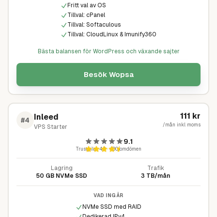
Fritt val av OS
Tillval: cPanel
Tillval: Softaculous
Tillval: CloudLinux & Imunify360
Bästa balansen för WordPress och växande sajter
Besök
Wopsa
111
kr
Inleed
#
4
/mån inkl moms
VPS Starter
9.1
Trustpilot
4,9
·
400
omdömen
Lagring
Trafik
50 GB NVMe SSD
3 TB/mån
VAD INGÅR
NVMe SSD med RAID
Dedikerad IPv4