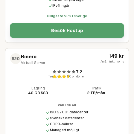
IPv6 ingår
Billigaste VPS i Sverige
Besök
Hostup
149
kr
Binero
#
20
/mån inkl moms
Virtuell Server
7.2
Trustpilot
4
·
180
omdömen
Lagring
Trafik
40 GB SSD
2 TB/mån
VAD INGÅR
ISO 27001 datacenter
Svenskt datacenter
GDPR-säkrat
Managed möjligt