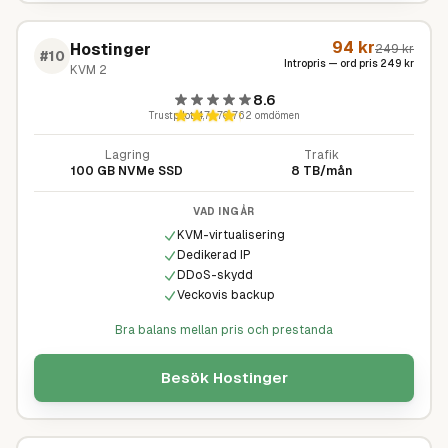
94
kr
Hostinger
249
kr
#
10
Intropris — ord pris
249
kr
KVM 2
8.6
Trustpilot
4,7
·
70 762
omdömen
Lagring
Trafik
100 GB NVMe SSD
8 TB/mån
VAD INGÅR
KVM-virtualisering
Dedikerad IP
DDoS-skydd
Veckovis backup
Bra balans mellan pris och prestanda
Besök
Hostinger