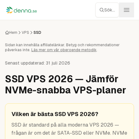
Hoppa till innehåll
Sök...
Webbhotell
Hem
VPS
SSD
Sidan kan innehålla affiliatelänkar. Betyg och rekommendationer
Managed WP
påverkas inte.
Läs mer om vår oberoende metodik
.
Servrar
Senast uppdaterad:
31 juli 2026
SSD VPS 2026 — Jämför
Nätverk
NVMe-snabba VPS-planer
Molnlagring
Recensioner
Vilken är bästa SSD VPS 2026?
SSD är standard på alla moderna VPS 2026 —
Verktyg
frågan är om det är SATA-SSD eller NVMe. NVMe