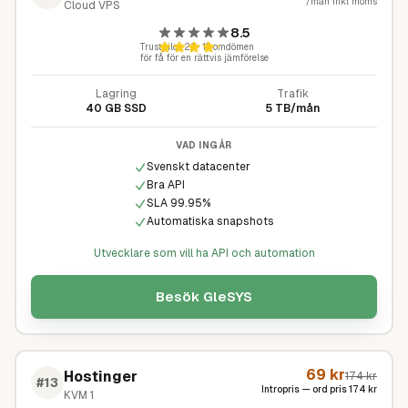
/mån inkl moms
Cloud VPS
8.5
Trustpilot
2,3
·
13
omdömen
för få för en rättvis jämförelse
Lagring
Trafik
40 GB SSD
5 TB/mån
VAD INGÅR
Svenskt datacenter
Bra API
SLA 99.95%
Automatiska snapshots
Utvecklare som vill ha API och automation
Besök
GleSYS
69
kr
Hostinger
174
kr
#
13
Intropris — ord pris
174
kr
KVM 1