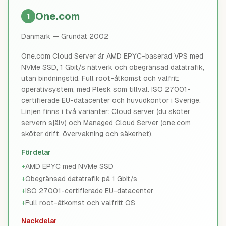
One.com
1
Danmark
— Grundat 2002
One.com Cloud Server är AMD EPYC-baserad VPS med
NVMe SSD, 1 Gbit/s nätverk och obegränsad datatrafik,
utan bindningstid. Full root-åtkomst och valfritt
operativsystem, med Plesk som tillval. ISO 27001-
certifierade EU-datacenter och huvudkontor i Sverige.
Linjen finns i två varianter: Cloud server (du sköter
servern själv) och Managed Cloud Server (one.com
sköter drift, övervakning och säkerhet).
Fördelar
+
AMD EPYC med NVMe SSD
+
Obegränsad datatrafik på 1 Gbit/s
+
ISO 27001-certifierade EU-datacenter
+
Full root-åtkomst och valfritt OS
Nackdelar