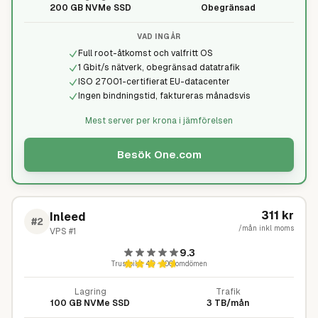
200 GB NVMe SSD
Obegränsad
VAD INGÅR
Full root-åtkomst och valfritt OS
1 Gbit/s nätverk, obegränsad datatrafik
ISO 27001-certifierat EU-datacenter
Ingen bindningstid, faktureras månadsvis
Mest server per krona i jämförelsen
Besök
One.com
311
kr
Inleed
#
2
/mån inkl moms
VPS #1
9.3
Trustpilot
4,9
·
400
omdömen
Lagring
Trafik
100 GB NVMe SSD
3 TB/mån