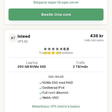
Billigaste vägen till egen server
Besök
One.com
436
kr
Inleed
#
7
/mån inkl moms
VPS #2
8.8
Trustpilot
4,9
·
400
omdömen
Lagring
Trafik
250 GB NVMe SSD
3 TB/mån
VAD INGÅR
NVMe SSD med RAID
Dedikerad IPv4
Full root-åtkomst
Webb-VNC
Mellanklass-VPS med bra balans