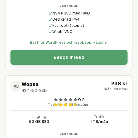
VAD INGÅR
NVMe SSD med RAID
Dedikerad IPv4
Full root-åtkomst
Webb-VNC
Bäst för WordPress och webbapplikationer
Besök
Inleed
238
kr
Wopsa
#
3
/mån inkl moms
HS-1450-SSD
9.2
Trustpilot
4,7
·
225
omdömen
Lagring
Trafik
50 GB SSD
1 TB/mån
VAD INGÅR