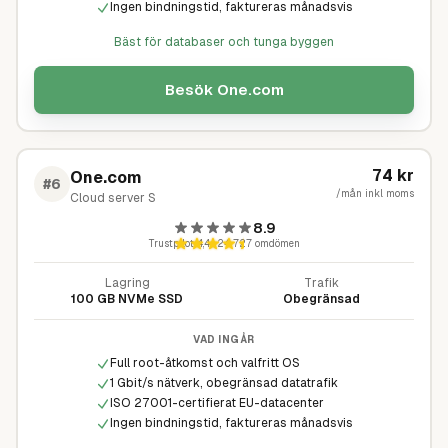
Ingen bindningstid, faktureras månadsvis
Bäst för databaser och tunga byggen
Besök
One.com
74
kr
One.com
#
6
/mån inkl moms
Cloud server S
8.9
Trustpilot
4,4
·
24 727
omdömen
Lagring
Trafik
100 GB NVMe SSD
Obegränsad
VAD INGÅR
Full root-åtkomst och valfritt OS
1 Gbit/s nätverk, obegränsad datatrafik
ISO 27001-certifierat EU-datacenter
Ingen bindningstid, faktureras månadsvis