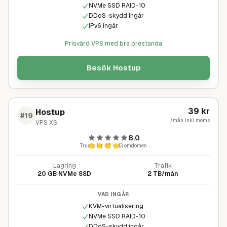
NVMe SSD RAID-10
DDoS-skydd ingår
IPv6 ingår
Prisvärd VPS med bra prestanda
Besök
Hostup
39
kr
Hostup
#
19
/mån inkl moms
VPS XS
8.0
Trustpilot
4,2
·
143
omdömen
Lagring
Trafik
20 GB NVMe SSD
2 TB/mån
VAD INGÅR
KVM-virtualisering
NVMe SSD RAID-10
DDoS-skydd ingår