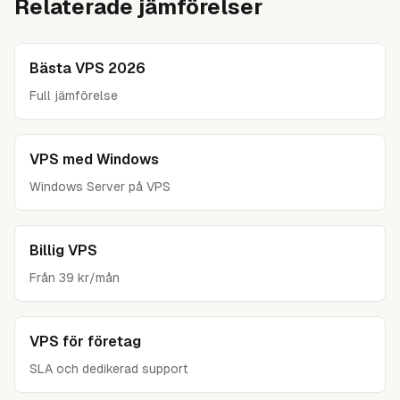
Relaterade jämförelser
media-streaming: marginell skillnad. Testa först med
CrystalDiskMark ger liknande information.
benchmark-verktyg innan du uppgraderar.
Bästa VPS 2026
Full jämförelse
VPS med Windows
Windows Server på VPS
Billig VPS
Från 39 kr/mån
VPS för företag
SLA och dedikerad support