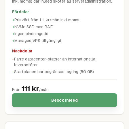
inkl moms) där Inleed sköter all serveradministration.
Fördelar
+
Prisvärt från 111 kr/mån inkl moms
+
NVMe SSD med RAID
+
Ingen bindningstid
+
Managed VPS tillgängligt
Nackdelar
-
Färre datacenter-platser än internationella
leverantörer
-
Startplanen har begränsad lagring (50 GB)
111
kr
Från
/mån
Besök
Inleed