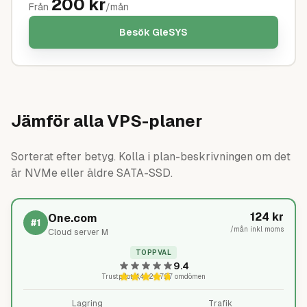
200
kr
Från
/mån
Besök
GleSYS
Jämför alla VPS-planer
Sorterat efter betyg. Kolla i plan-beskrivningen om det
är NVMe eller äldre SATA-SSD.
124
kr
One.com
#
1
/mån inkl moms
Cloud server M
TOPPVAL
9.4
Trustpilot
4,4
·
24 727
omdömen
Lagring
Trafik